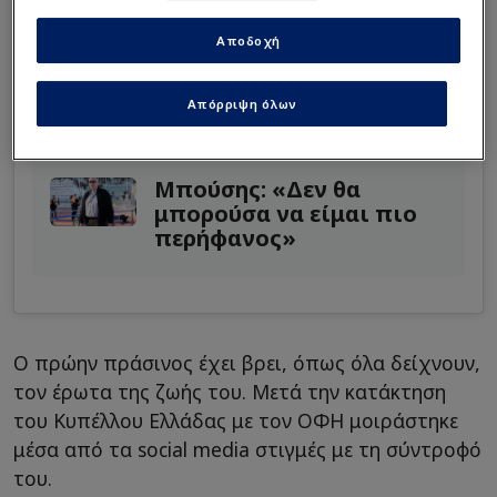
Η δημοσίευση κοινοποιήθηκε από το χρήστη 'Γκόλντεν Ανν' (@goldenan_)
Διαβάστε επίσης...
Αποδοχή
Μετά το χωρισμό άλλαξε
Απόρριψη όλων
ζωή και επίθετο! Πού
βρίσκεται σήμερα η
Άμπερ Χερντ;
Μπούσης: «Δεν θα
μπορούσα να είμαι πιο
περήφανος»
Ο πρώην πράσινος έχει βρει, όπως όλα δείχνουν,
τον έρωτα της ζωής του. Μετά την κατάκτηση
του Κυπέλλου Ελλάδας με τον ΟΦΗ μοιράστηκε
μέσα από τα social media στιγμές με τη σύντροφό
του.