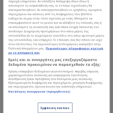
παροχή υπηρεσιών. Αν επιλέξετε Απόρριψη όλων όλων ή
αποσύρετε τη συγκατάθεσή σας, οι εν λόγω τεχνολογίες θα
απενεργοποιηθούν. Αν απενεργοποιηθούν οι ιχνηλάτες, ορισμένο
περιεχόμενο και κάποιες από τις διαφημίσεις που βλέπετε
ενδέχεται να μην είναι τόσο σχετικές με εσάς. Μπορείτε να
επανεμφανίσετε αυτό το μενού για να αλλάξετε τις επιλογές σας ή
να αποσύρετε τη συναίνεσή σας ανά πάσα στιγμή πατώντας τον
σύνδεσμο Διαχείριση προτιμήσεων στο κάτω μέρος της
ιστοσελίδας [ή το αιωρούμενο εικονίδιο στο κάτω αριστερό μέρος
της ιστοσελίδας, εάν υπάρχει]. Οι επιλογές σας θα τεθούν σε ισχύ
στον Ιστότοπος. Για περισσότερες λεπτομέρειες ανατρέξτε στην
Δείτε αυτή τη δημοσίευση στο Instagram.
Πολιτική Απορρήτου μας.
Περισσότερες πληροφορίες σχετικά
με το απόρρητό σας
Εμείς και οι συνεργάτες μας επεξεργαζόμαστε
δεδομένα προκειμένου να παρασχεθούν τα εξής:
Χρήση επακριβών δεδομένων γεωεντοπισμού. Ακριβής σάρωση
χαρακτηριστικών συσκευής για αναγνώριση ταυτότητας.
Αποθήκευση ή/και πρόσβαση στα δεδομένα μιας συσκευής.
Εξατομικευμένη διαφήμιση και περιεχόμενο, μέτρηση διαφήμισης
και περιεχομένου, έρευνα κοινού και ανάπτυξη υπηρεσιών.
Κατάλογος συνεργατών (προμηθευτές)
Εμφάνιση σκοπών