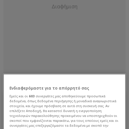
Ενδιαφερόμαστε για το απόρρητό σας
Εμείς και οι
603
συνεργάτες μας αποθηκεύουμε προσωπικά
δεδομένα, όπως δεδομένα περιήγησης ή μοναδικά αναγνωριστικά
στοιχεία, και έχουμε πρόσβαση σε αυτά στη συσκευή σας. Αν
επιλέξετε Αποδοχή, θα καταστεί δυνατή η ενεργοποίηση
τεχνολογιών παρακολούθησης προκειμένου να υποστηριχθούν οι
σκοποί που εμφανίζονται παρακάτω, για τους οποίους εμείς και οι
συνεργάτες μας επεξεργαζόμαστε τα δεδομένα με σκοπό την