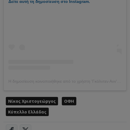
Δείτε αυτή τη δημοσίευση στο Instagram.
Η δημοσίευση κοινοποιήθηκε από το χρήστη 'Γκόλντεν Ανν' (@goldenan_)
Νίκος Χριστογεώργος
ΟΦΗ
Κύπελλο Ελλάδας