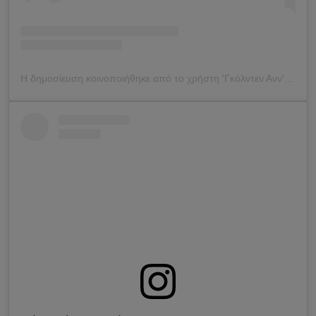
Η δημοσίευση κοινοποιήθηκε από το χρήστη 'Γκόλντεν Ανν' (@goldenan_)