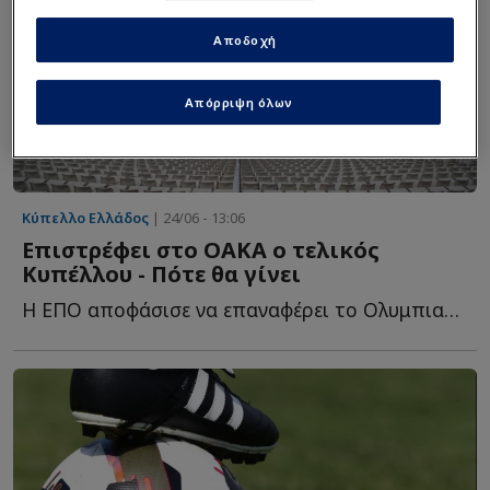
Αποδοχή
Απόρριψη όλων
Κύπελλο Ελλάδος
| 24/06 - 13:06
Επιστρέφει στο ΟΑΚΑ ο τελικός
Κυπέλλου - Πότε θα γίνει
Η ΕΠΟ αποφάσισε να επαναφέρει το Ολυμπιακό Στάδιο σαν έ...