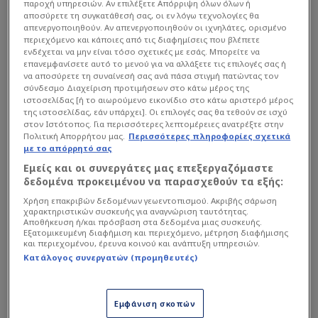
παροχή υπηρεσιών. Αν επιλέξετε Απόρριψη όλων όλων ή
αποσύρετε τη συγκατάθεσή σας, οι εν λόγω τεχνολογίες θα
απενεργοποιηθούν. Αν απενεργοποιηθούν οι ιχνηλάτες, ορισμένο
περιεχόμενο και κάποιες από τις διαφημίσεις που βλέπετε
ενδέχεται να μην είναι τόσο σχετικές με εσάς. Μπορείτε να
επανεμφανίσετε αυτό το μενού για να αλλάξετε τις επιλογές σας ή
να αποσύρετε τη συναίνεσή σας ανά πάσα στιγμή πατώντας τον
σύνδεσμο Διαχείριση προτιμήσεων στο κάτω μέρος της
ιστοσελίδας [ή το αιωρούμενο εικονίδιο στο κάτω αριστερό μέρος
της ιστοσελίδας, εάν υπάρχει]. Οι επιλογές σας θα τεθούν σε ισχύ
στον Ιστότοπος. Για περισσότερες λεπτομέρειες ανατρέξτε στην
Πολιτική Απορρήτου μας.
Περισσότερες πληροφορίες σχετικά
με το απόρρητό σας
Εμείς και οι συνεργάτες μας επεξεργαζόμαστε
Κύπελλο Ελλάδος
| 25/06 - 16:12
δεδομένα προκειμένου να παρασχεθούν τα εξής:
Στις 22 Μαΐου στο ΟΑΚΑ ο τελικός του
Χρήση επακριβών δεδομένων γεωεντοπισμού. Ακριβής σάρωση
Κυπέλλου - Οι αλλαγές
χαρακτηριστικών συσκευής για αναγνώριση ταυτότητας.
Αποθήκευση ή/και πρόσβαση στα δεδομένα μιας συσκευής.
Οριστικά στο ΟΑΚΑ θα διεξαχθεί ο τελικός του Κύπελλο Ε...
Εξατομικευμένη διαφήμιση και περιεχόμενο, μέτρηση διαφήμισης
και περιεχομένου, έρευνα κοινού και ανάπτυξη υπηρεσιών.
Κατάλογος συνεργατών (προμηθευτές)
Εμφάνιση σκοπών