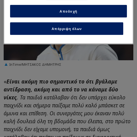
Αποδοχή
Απόρριψη όλων
InTime/ΜΗΤΣΑΚΟΣ ΔΗΜΗΤΡΗΣ
«
Είναι ακόμη πιο σημαντικό το ότι βγάλαμε
αντίδραση, ακόμη και από το να κάναμε δύο
νίκες
. Τα παιδιά κατάλαβαν ότι δεν υπάρχει εύκολο
παιχνίδι και σήμερα παίξαμε πολύ καλό μπάσκετ σε
άμυνα και επίθεση. Οι συνεργάτες μου έκαναν πολύ
καλή δουλειά όλη τη βδομάδα που έλειπα, στο πρώτο
παιχνίδι δεν είχαμε υπομονή, τα παιδιά όμως
κατάλαβαν ότι πρέπει να παίξουμε σε διαφορετική