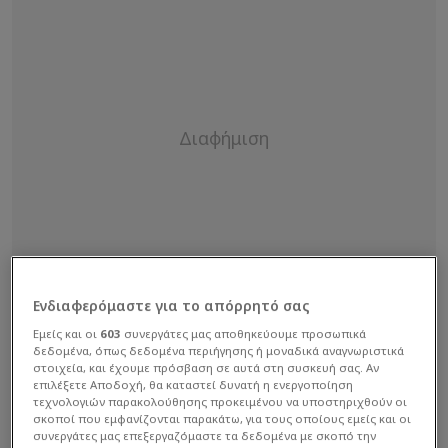
Ενδιαφερόμαστε για το απόρρητό σας
Εμείς και οι
603
συνεργάτες μας αποθηκεύουμε προσωπικά
δεδομένα, όπως δεδομένα περιήγησης ή μοναδικά αναγνωριστικά
στοιχεία, και έχουμε πρόσβαση σε αυτά στη συσκευή σας. Αν
επιλέξετε Αποδοχή, θα καταστεί δυνατή η ενεργοποίηση
τεχνολογιών παρακολούθησης προκειμένου να υποστηριχθούν οι
σκοποί που εμφανίζονται παρακάτω, για τους οποίους εμείς και οι
συνεργάτες μας επεξεργαζόμαστε τα δεδομένα με σκοπό την