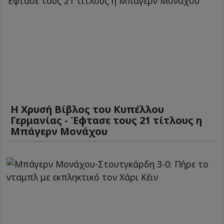
Η Χρυσή Βίβλος του Κυπέλλου
Γερμανίας - Έφτασε τους 21 τίτλους η
Μπάγερν Μονάχου