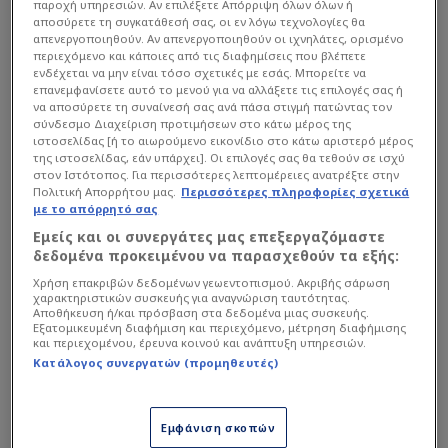
παροχή υπηρεσιών. Αν επιλέξετε Απόρριψη όλων όλων ή
Παράλληλα, ο ομοσπονδιακός προπονητής δεν
αποσύρετε τη συγκατάθεσή σας, οι εν λόγω τεχνολογίες θα
απενεργοποιηθούν. Αν απενεργοποιηθούν οι ιχνηλάτες, ορισμένο
παρέλειψε να ευχηθεί ειρήνη στον κόσμο, με βάση
περιεχόμενο και κάποιες από τις διαφημίσεις που βλέπετε
το μέτωπο που έχει ανοίξει στη Μέση Ανατολή με
ενδέχεται να μην είναι τόσο σχετικές με εσάς. Μπορείτε να
επανεμφανίσετε αυτό το μενού για να αλλάξετε τις επιλογές σας ή
πρωταγωνιστές τις ΗΠΑ, το Ισραήλ και το Ιράν.
να αποσύρετε τη συναίνεσή σας ανά πάσα στιγμή πατώντας τον
σύνδεσμο Διαχείριση προτιμήσεων στο κάτω μέρος της
ιστοσελίδας [ή το αιωρούμενο εικονίδιο στο κάτω αριστερό μέρος
Διαβάστε επίσης...
της ιστοσελίδας, εάν υπάρχει]. Οι επιλογές σας θα τεθούν σε ισχύ
στον Ιστότοπος. Για περισσότερες λεπτομέρειες ανατρέξτε στην
Πολιτική Απορρήτου μας.
Περισσότερες πληροφορίες σχετικά
Χρυσή επένδυση Μυστακίδη
με το απόρρητό σας
- Το επόμενο όνομα που…
Εμείς και οι συνεργάτες μας επεξεργαζόμαστε
έρχεται μετά τον Τρινκιέρι
δεδομένα προκειμένου να παρασχεθούν τα εξής:
Χρήση επακριβών δεδομένων γεωεντοπισμού. Ακριβής σάρωση
Παρέμβαση Γιαννακόπουλου
χαρακτηριστικών συσκευής για αναγνώριση ταυτότητας.
για Μέση Ανατολή, Γ΄
Αποθήκευση ή/και πρόσβαση στα δεδομένα μιας συσκευής.
Εξατομικευμένη διαφήμιση και περιεχόμενο, μέτρηση διαφήμισης
Παγκόσμιο Πόλεμο και
και περιεχομένου, έρευνα κοινού και ανάπτυξη υπηρεσιών.
Επσταϊν!
Κατάλογος συνεργατών (προμηθευτές)
Εμφάνιση σκοπών