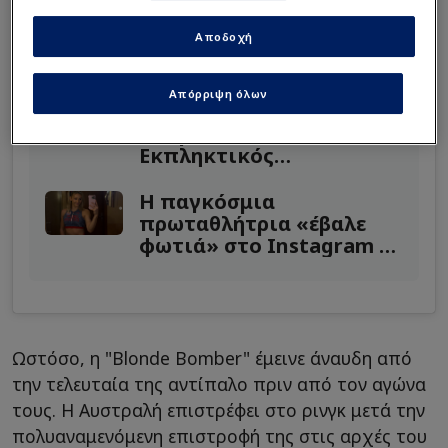
Αποδοχή
A post shared by VIP Boxing Promotions (@vipboxing)
Διαβάστε επίσης...
Απόρριψη όλων
Παίκτρια του μπάσκετ
και μοντέλο -
Εκπληκτικός
συνδυασμός από την
Ιαπωνία
Η παγκόσμια
πρωταθλήτρια «έβαλε
φωτιά» στο Instagram με
νέες φωτογραφίες!
Ωστόσο, η "Blonde Bomber" έμεινε άναυδη από
την τελευταία της αντίπαλο πριν από τον αγώνα
τους. Η Αυστραλή επιστρέφει στο ρινγκ μετά την
πολυαναμενόμενη επιστροφή της στις αρχές του