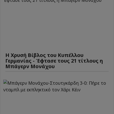
Η Χρυσή Βίβλος του Κυπέλλου
Γερμανίας - Έφτασε τους 21 τίτλους η
Μπάγερν Μονάχου