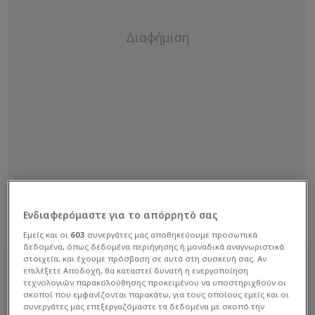
Ενδιαφερόμαστε για το απόρρητό σας
Εμείς και οι
603
συνεργάτες μας αποθηκεύουμε προσωπικά
δεδομένα, όπως δεδομένα περιήγησης ή μοναδικά αναγνωριστικά
στοιχεία, και έχουμε πρόσβαση σε αυτά στη συσκευή σας. Αν
επιλέξετε Αποδοχή, θα καταστεί δυνατή η ενεργοποίηση
τεχνολογιών παρακολούθησης προκειμένου να υποστηριχθούν οι
σκοποί που εμφανίζονται παρακάτω, για τους οποίους εμείς και οι
συνεργάτες μας επεξεργαζόμαστε τα δεδομένα με σκοπό την