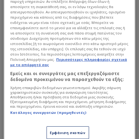
παροχή υπηρεσιών. Αν επιλέξετε Απόρριψη όλων όλων ή
αποσύρετε τη συγκατάθεσή σας, οι εν λόγω τεχνολογίες θα
απενεργοποιηθούν. Αν απενεργοποιηθούν οι ιχνηλάτες, ορισμένο
περιεχόμενο και κάποιες από τις διαφημίσεις που βλέπετε
ενδέχεται να μην είναι τόσο σχετικές με εσάς. Μπορείτε να
επανεμφανίσετε αυτό το μενού για να αλλάξετε τις επιλογές σας ή
να αποσύρετε τη συναίνεσή σας ανά πάσα στιγμή πατώντας τον
σύνδεσμο Διαχείριση προτιμήσεων στο κάτω μέρος της
ιστοσελίδας [ή το αιωρούμενο εικονίδιο στο κάτω αριστερό μέρος
της ιστοσελίδας, εάν υπάρχει]. Οι επιλογές σας θα τεθούν σε ισχύ
στον Ιστότοπος. Για περισσότερες λεπτομέρειες ανατρέξτε στην
Πολιτική Απορρήτου μας.
Περισσότερες πληροφορίες σχετικά
με το απόρρητό σας
View this post on Instagram
Εμείς και οι συνεργάτες μας επεξεργαζόμαστε
δεδομένα προκειμένου να παρασχεθούν τα εξής:
Χρήση επακριβών δεδομένων γεωεντοπισμού. Ακριβής σάρωση
χαρακτηριστικών συσκευής για αναγνώριση ταυτότητας.
Αποθήκευση ή/και πρόσβαση στα δεδομένα μιας συσκευής.
Εξατομικευμένη διαφήμιση και περιεχόμενο, μέτρηση διαφήμισης
και περιεχομένου, έρευνα κοινού και ανάπτυξη υπηρεσιών.
Κατάλογος συνεργατών (προμηθευτές)
Εμφάνιση σκοπών