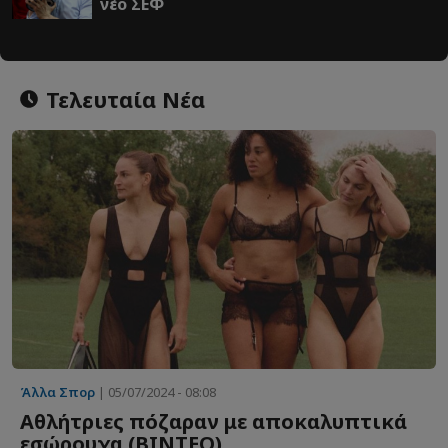
νέο ΣΕΦ
Τελευταία Νέα
Άλλα Σπορ
| 05/07/2024 - 08:08
Aθλήτριες πόζαραν με αποκαλυπτικά
εσώρουχα (BINTEO)