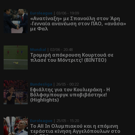
Euroleague
| 03/06 - 19:09
«Ανατίναξη» με Σπανούλη στον Άρη
-Γενναία ανανέωση στον ΠΑΟ, «ανάσα»
με Φαλ
Mundial
| 02/06 - 20:48
Τρομερή απόκρουση Κουρτουά σε
πλασέ του Μόντριτς! (ΒΙΝΤΕΟ)
Bundesliga
| 26/05 - 00:22
Εφιάλτης για τον Κουλιεράκη - Η
Βόλφσμπουργκ υποβιβάστηκε!
(Highlights)
Euroleague
| 25/05 - 15:20
Το All In Ολυμπιακού και η επόμενη
τεράστια κίνηση Αγγελόπουλων στο