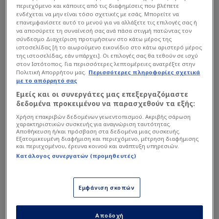
και η κατάσταση σύντομα κλιμακώθηκε και
περιεχόμενο και κάποιες από τις διαφημίσεις που βλέπετε
ενδέχεται να μην είναι τόσο σχετικές με εσάς. Μπορείτε να
μετατράπηκε σε μαζική συμπλοκή τεσσάρων
επανεμφανίσετε αυτό το μενού για να αλλάξετε τις επιλογές σας ή
εναντίον ενός.
να αποσύρετε τη συναίνεσή σας ανά πάσα στιγμή πατώντας τον
σύνδεσμο Διαχείριση προτιμήσεων στο κάτω μέρος της
ιστοσελίδας [ή το αιωρούμενο εικονίδιο στο κάτω αριστερό μέρος
της ιστοσελίδας, εάν υπάρχει]. Οι επιλογές σας θα τεθούν σε ισχύ
Κατά τη διάρκεια της γενικής αναταραχής και
στον Ιστότοπος. Για περισσότερες λεπτομέρειες ανατρέξτε στην
αντιπαράθεσης, ο Ντράμπιντσα κατάφερε να
Πολιτική Απορρήτου μας.
Περισσότερες πληροφορίες σχετικά
με το απόρρητό σας
«καταπιέσει» βάναυσα έναν από τους
Εμείς και οι συνεργάτες μας επεξεργαζόμαστε
επιτιθέμενους, και στη συνέχεια ακολούθησε το
δεδομένα προκειμένου να παρασχεθούν τα εξής:
σοκ.
Χρήση επακριβών δεδομένων γεωεντοπισμού. Ακριβής σάρωση
χαρακτηριστικών συσκευής για αναγνώριση ταυτότητας.
Αποθήκευση ή/και πρόσβαση στα δεδομένα μιας συσκευής.
Εξατομικευμένη διαφήμιση και περιεχόμενο, μέτρηση διαφήμισης
και περιεχομένου, έρευνα κοινού και ανάπτυξη υπηρεσιών.
Κατάλογος συνεργατών (προμηθευτές)
Εμφάνιση σκοπών
Αποδοχή