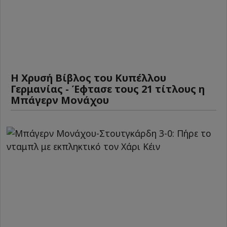
Η Χρυσή Βίβλος του Κυπέλλου
Γερμανίας - Έφτασε τους 21 τίτλους η
Μπάγερν Μονάχου