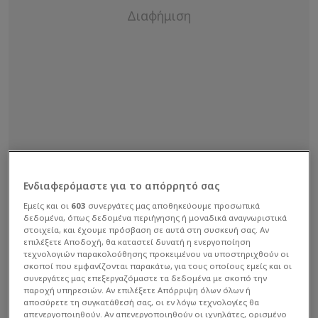
Ενδιαφερόμαστε για το απόρρητό σας
Εμείς και οι
603
συνεργάτες μας αποθηκεύουμε προσωπικά
δεδομένα, όπως δεδομένα περιήγησης ή μοναδικά αναγνωριστικά
στοιχεία, και έχουμε πρόσβαση σε αυτά στη συσκευή σας. Αν
επιλέξετε Αποδοχή, θα καταστεί δυνατή η ενεργοποίηση
Όπως είχαμε ανακοινώσει προηγουμένως, το
τεχνολογιών παρακολούθησης προκειμένου να υποστηριχθούν οι
σκοποί που εμφανίζονται παρακάτω, για τους οποίους εμείς και οι
περιστατικό συνέβη την Παρασκευή 5 Ιουνίου το
συνεργάτες μας επεξεργαζόμαστε τα δεδομένα με σκοπό την
βράδυ, όταν τέσσερις άγνωστοι μέχρι στιγμής
παροχή υπηρεσιών. Αν επιλέξετε Απόρριψη όλων όλων ή
αποσύρετε τη συγκατάθεσή σας, οι εν λόγω τεχνολογίες θα
δράστες περίμεναν τον Ντράμπινατς σε ένα καφέ,
απενεργοποιηθούν. Αν απενεργοποιηθούν οι ιχνηλάτες, ορισμένο