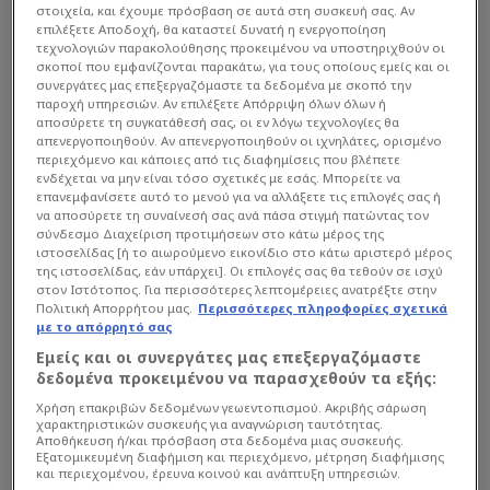
στοιχεία, και έχουμε πρόσβαση σε αυτά στη συσκευή σας. Αν
επιλέξετε Αποδοχή, θα καταστεί δυνατή η ενεργοποίηση
τεχνολογιών παρακολούθησης προκειμένου να υποστηριχθούν οι
σκοποί που εμφανίζονται παρακάτω, για τους οποίους εμείς και οι
συνεργάτες μας επεξεργαζόμαστε τα δεδομένα με σκοπό την
παροχή υπηρεσιών. Αν επιλέξετε Απόρριψη όλων όλων ή
αποσύρετε τη συγκατάθεσή σας, οι εν λόγω τεχνολογίες θα
απενεργοποιηθούν. Αν απενεργοποιηθούν οι ιχνηλάτες, ορισμένο
περιεχόμενο και κάποιες από τις διαφημίσεις που βλέπετε
ενδέχεται να μην είναι τόσο σχετικές με εσάς. Μπορείτε να
επανεμφανίσετε αυτό το μενού για να αλλάξετε τις επιλογές σας ή
να αποσύρετε τη συναίνεσή σας ανά πάσα στιγμή πατώντας τον
σύνδεσμο Διαχείριση προτιμήσεων στο κάτω μέρος της
ιστοσελίδας [ή το αιωρούμενο εικονίδιο στο κάτω αριστερό μέρος
της ιστοσελίδας, εάν υπάρχει]. Οι επιλογές σας θα τεθούν σε ισχύ
στον Ιστότοπος. Για περισσότερες λεπτομέρειες ανατρέξτε στην
Πολιτική Απορρήτου μας.
Περισσότερες πληροφορίες σχετικά
με το απόρρητό σας
Εμείς και οι συνεργάτες μας επεξεργαζόμαστε
δεδομένα προκειμένου να παρασχεθούν τα εξής:
Σημερινά ρεπορτάζ αναφέρουν ότι είναι πιθανό
Χρήση επακριβών δεδομένων γεωεντοπισμού. Ακριβής σάρωση
να συνεχίσει την καριέρα του στη Βέροια, από
χαρακτηριστικών συσκευής για αναγνώριση ταυτότητας.
Αποθήκευση ή/και πρόσβαση στα δεδομένα μιας συσκευής.
την οποία έχει πρόταση και δεν είναι αρνητικός
Εξατομικευμένη διαφήμιση και περιεχόμενο, μέτρηση διαφήμισης
και περιεχομένου, έρευνα κοινού και ανάπτυξη υπηρεσιών.
στο ενδεχόμενο να την αποδεχτεί.