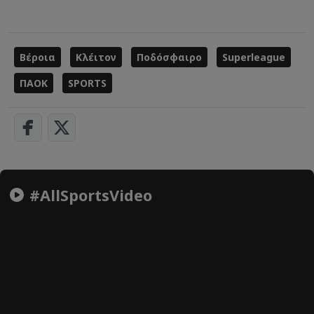
Βέροια
Κλέιτον
Ποδόσφαιρο
Superleague
ΠΑΟΚ
SPORTS
#AllSportsVideo