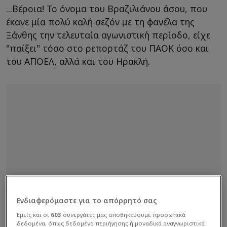
...Βέροια! Το όνομα του Βραζιλιάνου άσου, που
έκανε μία πολύ καλή σεζόν με τη φανέλα της
Ξάνθης την τελευταία αγωνιστική περίοδο, είχε
"παίξει" τόσο στο ρεπορτάζ του ΠΑΟΚ όσο και
του ΑΠΟΕΛ, αλλά και του Ηρακλή.
Ενδιαφερόμαστε για το απόρρητό σας
Εμείς και οι
603
συνεργάτες μας αποθηκεύουμε προσωπικά
δεδομένα, όπως δεδομένα περιήγησης ή μοναδικά αναγνωριστικά