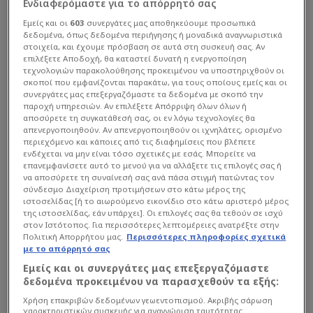
Ενδιαφερόμαστε για το απόρρητό σας
Εμείς και οι
603
συνεργάτες μας αποθηκεύουμε προσωπικά
δεδομένα, όπως δεδομένα περιήγησης ή μοναδικά αναγνωριστικά
στοιχεία, και έχουμε πρόσβαση σε αυτά στη συσκευή σας. Αν
επιλέξετε Αποδοχή, θα καταστεί δυνατή η ενεργοποίηση
τεχνολογιών παρακολούθησης προκειμένου να υποστηριχθούν οι
σκοποί που εμφανίζονται παρακάτω, για τους οποίους εμείς και οι
συνεργάτες μας επεξεργαζόμαστε τα δεδομένα με σκοπό την
παροχή υπηρεσιών. Αν επιλέξετε Απόρριψη όλων όλων ή
αποσύρετε τη συγκατάθεσή σας, οι εν λόγω τεχνολογίες θα
απενεργοποιηθούν. Αν απενεργοποιηθούν οι ιχνηλάτες, ορισμένο
περιεχόμενο και κάποιες από τις διαφημίσεις που βλέπετε
ενδέχεται να μην είναι τόσο σχετικές με εσάς. Μπορείτε να
επανεμφανίσετε αυτό το μενού για να αλλάξετε τις επιλογές σας ή
να αποσύρετε τη συναίνεσή σας ανά πάσα στιγμή πατώντας τον
σύνδεσμο Διαχείριση προτιμήσεων στο κάτω μέρος της
ιστοσελίδας [ή το αιωρούμενο εικονίδιο στο κάτω αριστερό μέρος
της ιστοσελίδας, εάν υπάρχει]. Οι επιλογές σας θα τεθούν σε ισχύ
Η «καψούρα» του Παπαθανασάκη για τον Κλέιτον
στον Ιστότοπος. Για περισσότερες λεπτομέρειες ανατρέξτε στην
Πολιτική Απορρήτου μας.
Περισσότερες πληροφορίες σχετικά
ξεκίνησε από τον ημιτελικό κυπέλλου, όταν ο
με το απόρρητό σας
32χρονος μεσοεπιθετικός είχε πετύχει το
Εμείς και οι συνεργάτες μας επεξεργαζόμαστε
μοναδικό γκολ που έστειλε την Ξάνθη στον
δεδομένα προκειμένου να παρασχεθούν τα εξής:
τελικό.
Χρήση επακριβών δεδομένων γεωεντοπισμού. Ακριβής σάρωση
χαρακτηριστικών συσκευής για αναγνώριση ταυτότητας.