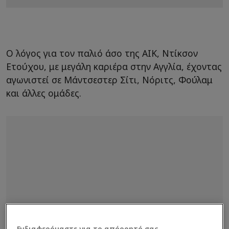
Ο λόγος για τον παλιό άσο της ΑΙΚ, Ντίκσον
Ετούχου, με μεγάλη καριέρα στην Αγγλία, έχοντας
αγωνιστεί σε Μάντσεστερ Σίτι, Νόριτς, Φούλαμ
και άλλες ομάδες.
Ενδιαφερόμαστε για το απόρρητό σας