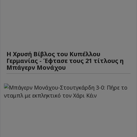
Η Χρυσή Βίβλος του Κυπέλλου
Γερμανίας - Έφτασε τους 21 τίτλους η
Μπάγερν Μονάχου