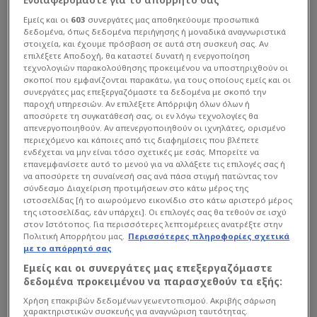
Εμείς και οι
603
συνεργάτες μας αποθηκεύουμε προσωπικά
δεδομένα, όπως δεδομένα περιήγησης ή μοναδικά αναγνωριστικά
στοιχεία, και έχουμε πρόσβαση σε αυτά στη συσκευή σας. Αν
επιλέξετε Αποδοχή, θα καταστεί δυνατή η ενεργοποίηση
τεχνολογιών παρακολούθησης προκειμένου να υποστηριχθούν οι
σκοποί που εμφανίζονται παρακάτω, για τους οποίους εμείς και οι
συνεργάτες μας επεξεργαζόμαστε τα δεδομένα με σκοπό την
παροχή υπηρεσιών. Αν επιλέξετε Απόρριψη όλων όλων ή
αποσύρετε τη συγκατάθεσή σας, οι εν λόγω τεχνολογίες θα
απενεργοποιηθούν. Αν απενεργοποιηθούν οι ιχνηλάτες, ορισμένο
περιεχόμενο και κάποιες από τις διαφημίσεις που βλέπετε
ενδέχεται να μην είναι τόσο σχετικές με εσάς. Μπορείτε να
επανεμφανίσετε αυτό το μενού για να αλλάξετε τις επιλογές σας ή
να αποσύρετε τη συναίνεσή σας ανά πάσα στιγμή πατώντας τον
σύνδεσμο Διαχείριση προτιμήσεων στο κάτω μέρος της
ιστοσελίδας [ή το αιωρούμενο εικονίδιο στο κάτω αριστερό μέρος
της ιστοσελίδας, εάν υπάρχει]. Οι επιλογές σας θα τεθούν σε ισχύ
στον Ιστότοπος. Για περισσότερες λεπτομέρειες ανατρέξτε στην
Πολιτική Απορρήτου μας.
Περισσότερες πληροφορίες σχετικά
με το απόρρητό σας
Εμείς και οι συνεργάτες μας επεξεργαζόμαστε
δεδομένα προκειμένου να παρασχεθούν τα εξής:
Ο 35χρονος Ετούχου ανακρίθηκε από την
Χρήση επακριβών δεδομένων γεωεντοπισμού. Ακριβής σάρωση
χαρακτηριστικών συσκευής για αναγνώριση ταυτότητας.