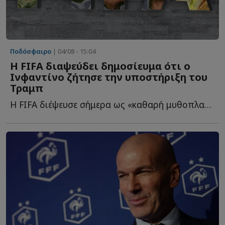
Ποδόσφαιρο
| 04/08 - 15:04
Η FIFA διαψεύδει δημοσίευμα ότι ο
Ινφαντίνο ζήτησε την υποστήριξη του
Τραμπ
Η FIFA διέψευσε σήμερα ως «καθαρή μυθοπλασία» δημοσίευμα ό...