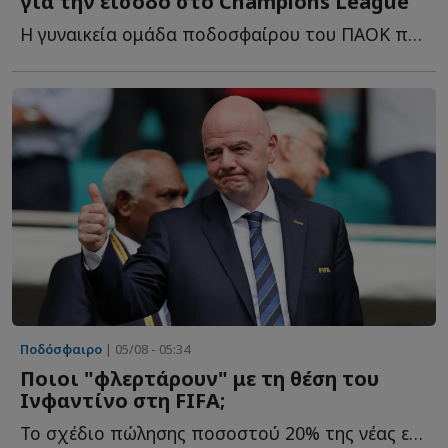
για την είσοδο στο Champions League
Η γυναικεία ομάδα ποδοσφαίρου του ΠΑΟΚ προκρίθηκε σ...
Ποδόσφαιρο
| 05/08 - 05:34
Ποιοι "φλερτάρουν" με τη θέση του
Ινφαντίνο στη FIFA;
Το σχέδιο πώλησης ποσοστού 20% της νέας εμπορικής εταιρείας τ...