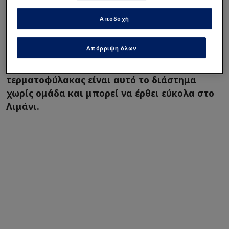
Αποδοχή
Σύμφωνα με όσα κυκλοφορούν στα
δημοσιογραφικά γραφεία ο Κίκο Κασίγια είναι
Απόρριψη όλων
εκείνος που απασχολεί τους Κορδόν και
Μαρτίνεθ, δεδομένου ότι ο 36χρονος
τερματοφύλακας είναι αυτό το διάστημα
χωρίς ομάδα και μπορεί να έρθει εύκολα στο
Λιμάνι.