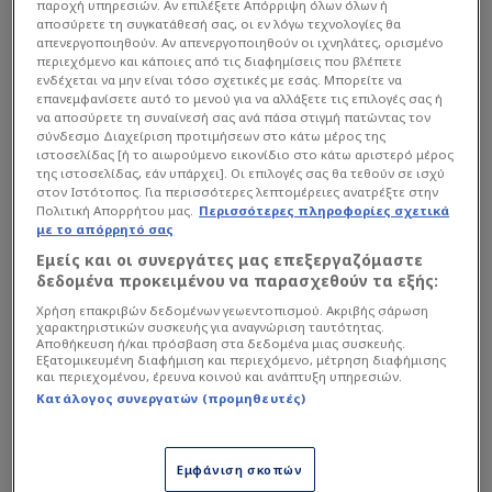
παροχή υπηρεσιών. Αν επιλέξετε Απόρριψη όλων όλων ή
αποσύρετε τη συγκατάθεσή σας, οι εν λόγω τεχνολογίες θα
απενεργοποιηθούν. Αν απενεργοποιηθούν οι ιχνηλάτες, ορισμένο
περιεχόμενο και κάποιες από τις διαφημίσεις που βλέπετε
ενδέχεται να μην είναι τόσο σχετικές με εσάς. Μπορείτε να
επανεμφανίσετε αυτό το μενού για να αλλάξετε τις επιλογές σας ή
να αποσύρετε τη συναίνεσή σας ανά πάσα στιγμή πατώντας τον
σύνδεσμο Διαχείριση προτιμήσεων στο κάτω μέρος της
ιστοσελίδας [ή το αιωρούμενο εικονίδιο στο κάτω αριστερό μέρος
της ιστοσελίδας, εάν υπάρχει]. Οι επιλογές σας θα τεθούν σε ισχύ
στον Ιστότοπος. Για περισσότερες λεπτομέρειες ανατρέξτε στην
Παρόλα αυτά τις τελευταίες ημέρες έχει
Πολιτική Απορρήτου μας.
Περισσότερες πληροφορίες σχετικά
επανέλθει στο ρεπορτάζ η πληροφορία για
με το απόρρητό σας
ανάγκη απόκτησης ξένου τερματοφύλακα ο
Εμείς και οι συνεργάτες μας επεξεργαζόμαστε
δεδομένα προκειμένου να παρασχεθούν τα εξής:
οποίος στο πλάνο θα λογίζεται ως… τρίτος,
ωστόσο θα πρόκειται για πορτιέρε με εμπειρία,
Χρήση επακριβών δεδομένων γεωεντοπισμού. Ακριβής σάρωση
χαρακτηριστικών συσκευής για αναγνώριση ταυτότητας.
που υπό προϋποθέσεις θα μπορούσε να σταθεί
Αποθήκευση ή/και πρόσβαση στα δεδομένα μιας συσκευής.
Εξατομικευμένη διαφήμιση και περιεχόμενο, μέτρηση διαφήμισης
ακόμα και βασικός. Κάτι που σημαίνει ότι εκτός
και περιεχομένου, έρευνα κοινού και ανάπτυξη υπηρεσιών.
του Παπουδή, μπορεί οι Πειριαώτες να έχουν στα
Κατάλογος συνεργατών (προμηθευτές)
υπόψιν τους και κάποια άλλη αποχώρηση, ίσως ο
Τζολάκης να δοθεί δανεικός για να πάρει
Εμφάνιση σκοπών
παιχνίδια.