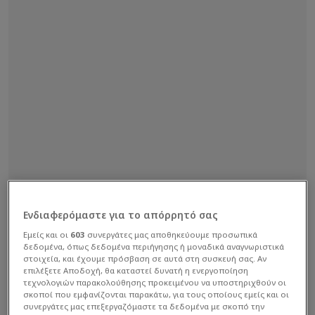
Ενδιαφερόμαστε για το απόρρητό σας
Εμείς και οι
603
συνεργάτες μας αποθηκεύουμε προσωπικά
δεδομένα, όπως δεδομένα περιήγησης ή μοναδικά αναγνωριστικά
στοιχεία, και έχουμε πρόσβαση σε αυτά στη συσκευή σας. Αν
επιλέξετε Αποδοχή, θα καταστεί δυνατή η ενεργοποίηση
τεχνολογιών παρακολούθησης προκειμένου να υποστηριχθούν οι
σκοποί που εμφανίζονται παρακάτω, για τους οποίους εμείς και οι
συνεργάτες μας επεξεργαζόμαστε τα δεδομένα με σκοπό την