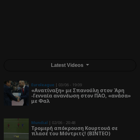
Latest Videos
Euroleague
| 03/06 - 19:09
«Ανατίναξη» με Σπανούλη στον Άρη
-Γενναία ανανέωση στον ΠΑΟ, «ανάσα»
με Φαλ
Mundial
| 02/06 - 20:48
Τρομερή απόκρουση Κουρτουά σε
πλασέ του Μόντριτς! (ΒΙΝΤΕΟ)