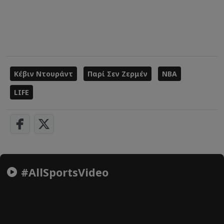
Κέβιν Ντουράντ
Παρί Σεν Ζερμέν
NBA
LIFE
#AllSportsVideo