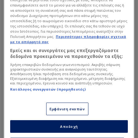
εταιρείς συμφερόντων του Ντουράντ) και η Παρί
επανεμφανίσετε αυτό το μενού για να αλλάξετε τις επιλογές σας ή
να αποσύρετε τη συναίνεσή σας ανά πάσα στιγμή πατώντας τον
Σεν Ζερμέν, έδωσαν περισσότερες λεπτομέρειες
σύνδεσμο Διαχείριση προτιμήσεων στο κάτω μέρος της
για αυτήν την συνεργασία:
ιστοσελίδας [ή το αιωρούμενο εικονίδιο στο κάτω αριστερό μέρος
της ιστοσελίδας, εάν υπάρχει]. Οι επιλογές σας θα τεθούν σε ισχύ
στον Ιστότοπος. Για περισσότερες λεπτομέρειες ανατρέξτε στην
Πολιτική Απορρήτου μας.
Περισσότερες πληροφορίες σχετικά
με το απόρρητό σας
Εμείς και οι συνεργάτες μας επεξεργαζόμαστε
δεδομένα προκειμένου να παρασχεθούν τα εξής:
Χρήση επακριβών δεδομένων γεωεντοπισμού. Ακριβής σάρωση
χαρακτηριστικών συσκευής για αναγνώριση ταυτότητας.
Αποθήκευση ή/και πρόσβαση στα δεδομένα μιας συσκευής.
Εξατομικευμένη διαφήμιση και περιεχόμενο, μέτρηση διαφήμισης
και περιεχομένου, έρευνα κοινού και ανάπτυξη υπηρεσιών.
Κατάλογος συνεργατών (προμηθευτές)
Εμφάνιση σκοπών
Αποδοχή