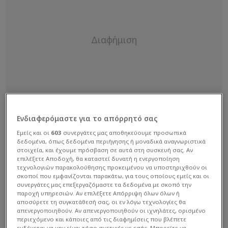
Ενδιαφερόμαστε για το απόρρητό σας
Εμείς και οι
603
συνεργάτες μας αποθηκεύουμε προσωπικά
δεδομένα, όπως δεδομένα περιήγησης ή μοναδικά αναγνωριστικά
στοιχεία, και έχουμε πρόσβαση σε αυτά στη συσκευή σας. Αν
επιλέξετε Αποδοχή, θα καταστεί δυνατή η ενεργοποίηση
τεχνολογιών παρακολούθησης προκειμένου να υποστηριχθούν οι
σκοποί που εμφανίζονται παρακάτω, για τους οποίους εμείς και οι
συνεργάτες μας επεξεργαζόμαστε τα δεδομένα με σκοπό την
παροχή υπηρεσιών. Αν επιλέξετε Απόρριψη όλων όλων ή
αποσύρετε τη συγκατάθεσή σας, οι εν λόγω τεχνολογίες θα
Με ανάρτηση τους στο Instagram, η Boardroom
απενεργοποιηθούν. Αν απενεργοποιηθούν οι ιχνηλάτες, ορισμένο
περιεχόμενο και κάποιες από τις διαφημίσεις που βλέπετε
Sports Holdings, η εταιρεία KD's (σ.σ. αμφότερερς
ενδέχεται να μην είναι τόσο σχετικές με εσάς. Μπορείτε να