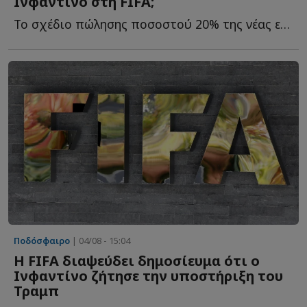
Ινφαντίνο στη FIFA;
Το σχέδιο πώλησης ποσοστού 20% της νέας εμπορικής εταιρείας τ...
Ποδόσφαιρο
| 04/08 - 15:04
Η FIFA διαψεύδει δημοσίευμα ότι ο
Ινφαντίνο ζήτησε την υποστήριξη του
Τραμπ