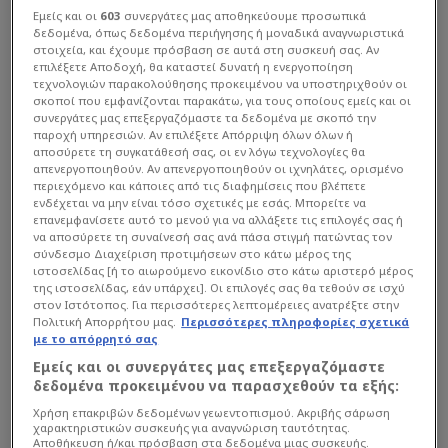
Εμείς και οι
603
συνεργάτες μας αποθηκεύουμε προσωπικά
δεδομένα, όπως δεδομένα περιήγησης ή μοναδικά αναγνωριστικά
στοιχεία, και έχουμε πρόσβαση σε αυτά στη συσκευή σας. Αν
επιλέξετε Αποδοχή, θα καταστεί δυνατή η ενεργοποίηση
τεχνολογιών παρακολούθησης προκειμένου να υποστηριχθούν οι
σκοποί που εμφανίζονται παρακάτω, για τους οποίους εμείς και οι
συνεργάτες μας επεξεργαζόμαστε τα δεδομένα με σκοπό την
παροχή υπηρεσιών. Αν επιλέξετε Απόρριψη όλων όλων ή
αποσύρετε τη συγκατάθεσή σας, οι εν λόγω τεχνολογίες θα
απενεργοποιηθούν. Αν απενεργοποιηθούν οι ιχνηλάτες, ορισμένο
περιεχόμενο και κάποιες από τις διαφημίσεις που βλέπετε
ενδέχεται να μην είναι τόσο σχετικές με εσάς. Μπορείτε να
επανεμφανίσετε αυτό το μενού για να αλλάξετε τις επιλογές σας ή
να αποσύρετε τη συναίνεσή σας ανά πάσα στιγμή πατώντας τον
σύνδεσμο Διαχείριση προτιμήσεων στο κάτω μέρος της
ιστοσελίδας [ή το αιωρούμενο εικονίδιο στο κάτω αριστερό μέρος
της ιστοσελίδας, εάν υπάρχει]. Οι επιλογές σας θα τεθούν σε ισχύ
στον Ιστότοπος. Για περισσότερες λεπτομέρειες ανατρέξτε στην
Πολιτική Απορρήτου μας.
Περισσότερες πληροφορίες σχετικά
με το απόρρητό σας
Εμείς και οι συνεργάτες μας επεξεργαζόμαστε
δεδομένα προκειμένου να παρασχεθούν τα εξής:
Χρήση επακριβών δεδομένων γεωεντοπισμού. Ακριβής σάρωση
χαρακτηριστικών συσκευής για αναγνώριση ταυτότητας.
Αποθήκευση ή/και πρόσβαση στα δεδομένα μιας συσκευής.