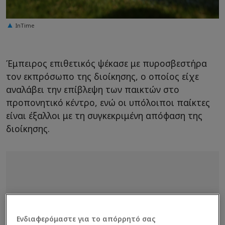
InTime
Έμπειρος επιθετικός ψέκασε με πυροσβεστήρα
τον εκπρόσωπο της διοίκησης, ο οποίος είχε
αναλάβει την επίβλεψη των παικτών στο
προπονητικό κέντρο, ενώ οι υπόλοιποι παίκτες
είναι έξαλλοι με τη συγκεκριμένη απόφαση της
διοίκησης.
Ενδιαφερόμαστε για το απόρρητό σας