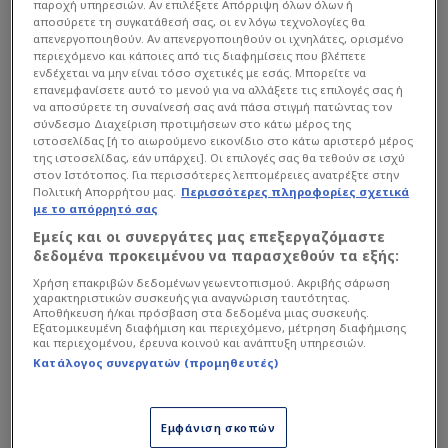
παροχή υπηρεσιών. Αν επιλέξετε Απόρριψη όλων όλων ή
αποσύρετε τη συγκατάθεσή σας, οι εν λόγω τεχνολογίες θα
απενεργοποιηθούν. Αν απενεργοποιηθούν οι ιχνηλάτες, ορισμένο
Το Χρονικό ενός «Μυθικού»
περιεχόμενο και κάποιες από τις διαφημίσεις που βλέπετε
Αναποδογυρίσματος
ενδέχεται να μην είναι τόσο σχετικές με εσάς. Μπορείτε να
επανεμφανίσετε αυτό το μενού για να αλλάξετε τις επιλογές σας ή
να αποσύρετε τη συναίνεσή σας ανά πάσα στιγμή πατώντας τον
σύνδεσμο Διαχείριση προτιμήσεων στο κάτω μέρος της
Η
Παρί Σεν Ζερμέν
των Μπαπέ, Μέσι και Νεϊμάρ
ιστοσελίδας [ή το αιωρούμενο εικονίδιο στο κάτω αριστερό μέρος
έμοιαζε να έχει αγκαλιάσει την πρόκριση στους
της ιστοσελίδας, εάν υπάρχει]. Οι επιλογές σας θα τεθούν σε ισχύ
στον Ιστότοπος. Για περισσότερες λεπτομέρειες ανατρέξτε στην
«8». Όμως, ο Γάλλος σταρ της Ρεάλ είχε άλλη
Πολιτική Απορρήτου μας.
Περισσότερες πληροφορίες σχετικά
άποψη. Μέσα σε 17 λεπτά «έκρηξης» στο δεύτερο
με το απόρρητό σας
ημίχρονο, ο Μπενζεμά διέλυσε την άμυνα των
Εμείς και οι συνεργάτες μας επεξεργαζόμαστε
δεδομένα προκειμένου να παρασχεθούν τα εξής:
Παριζιάνων, ανατρέποντας το εις βάρος του 0-1
Χρήση επακριβών δεδομένων γεωεντοπισμού. Ακριβής σάρωση
(από το γκολ του Μπαπέ) στο τελικό 3-1.
χαρακτηριστικών συσκευής για αναγνώριση ταυτότητας.
Αποθήκευση ή/και πρόσβαση στα δεδομένα μιας συσκευής.
Εξατομικευμένη διαφήμιση και περιεχόμενο, μέτρηση διαφήμισης
και περιεχομένου, έρευνα κοινού και ανάπτυξη υπηρεσιών.
Κατάλογος συνεργατών (προμηθευτές)
Εμφάνιση σκοπών