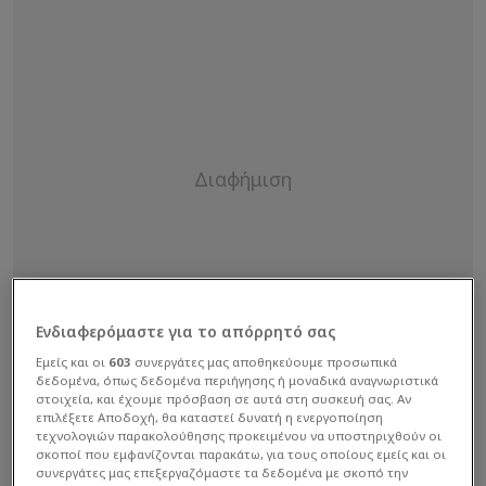
Ενδιαφερόμαστε για το απόρρητό σας
Εμείς και οι
603
συνεργάτες μας αποθηκεύουμε προσωπικά
δεδομένα, όπως δεδομένα περιήγησης ή μοναδικά αναγνωριστικά
στοιχεία, και έχουμε πρόσβαση σε αυτά στη συσκευή σας. Αν
επιλέξετε Αποδοχή, θα καταστεί δυνατή η ενεργοποίηση
τεχνολογιών παρακολούθησης προκειμένου να υποστηριχθούν οι
σκοποί που εμφανίζονται παρακάτω, για τους οποίους εμείς και οι
συνεργάτες μας επεξεργαζόμαστε τα δεδομένα με σκοπό την