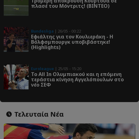
Τρομερή απόκρουση Κουρτουά σε
πλασέ του Μόντριτς! (ΒΙΝΤΕΟ)
Bundesliga
| 26/05 - 00:22
Εφιάλτης για τον Κουλιεράκη - Η
Βόλφσμπουργκ υποβιβάστηκε!
(Highlights)
Euroleague
| 25/05 - 15:20
Το All In Ολυμπιακού και η επόμενη
τεράστια κίνηση Αγγελόπουλων στο
νέο ΣΕΦ
Τελευταία Νέα