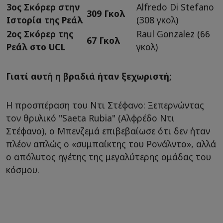
3ος Σκόρερ στην
Alfredo Di Stefano
309 Γκολ
Ιστορία της Ρεάλ
(308 γκολ)
2ος Σκόρερ της
Raul Gonzalez (66
67 Γκολ
Ρεάλ στο UCL
γκολ)
Γιατί αυτή η βραδιά ήταν ξεχωριστή;
Η προσπέραση του Ντι Στέφανο: Ξεπερνώντας
τον θρυλικό "Saeta Rubia" (Αλφρέδο Ντι
Στέφανο), ο Μπενζεμά επιβεβαίωσε ότι δεν ήταν
πλέον απλώς ο «συμπαίκτης του Ρονάλντο», αλλά
ο απόλυτος ηγέτης της μεγαλύτερης ομάδας του
κόσμου.