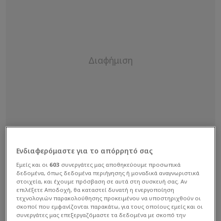
Ενδιαφερόμαστε για το απόρρητό σας
Εμείς και οι
603
συνεργάτες μας αποθηκεύουμε προσωπικά
δεδομένα, όπως δεδομένα περιήγησης ή μοναδικά αναγνωριστικά
στοιχεία, και έχουμε πρόσβαση σε αυτά στη συσκευή σας. Αν
επιλέξετε Αποδοχή, θα καταστεί δυνατή η ενεργοποίηση
τεχνολογιών παρακολούθησης προκειμένου να υποστηριχθούν οι
σκοποί που εμφανίζονται παρακάτω, για τους οποίους εμείς και οι
συνεργάτες μας επεξεργαζόμαστε τα δεδομένα με σκοπό την