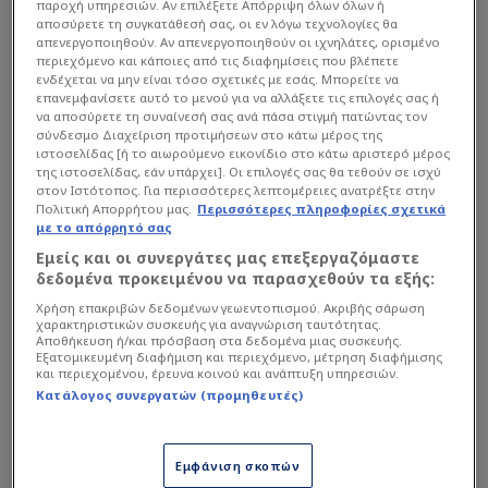
Ο λόγος γι' αυτό είναι η απίστευτη Έλεν Χέντρικς,
παροχή υπηρεσιών. Αν επιλέξετε Απόρριψη όλων όλων ή
αποσύρετε τη συγκατάθεσή σας, οι εν λόγω τεχνολογίες θα
μια Ολλανδέζα αθλητική δημοσιογράφος που
απενεργοποιηθούν. Αν απενεργοποιηθούν οι ιχνηλάτες, ορισμένο
«έκλεψε την παράσταση».
περιεχόμενο και κάποιες από τις διαφημίσεις που βλέπετε
ενδέχεται να μην είναι τόσο σχετικές με εσάς. Μπορείτε να
επανεμφανίσετε αυτό το μενού για να αλλάξετε τις επιλογές σας ή
να αποσύρετε τη συναίνεσή σας ανά πάσα στιγμή πατώντας τον
Διαβάστε επίσης...
σύνδεσμο Διαχείριση προτιμήσεων στο κάτω μέρος της
ιστοσελίδας [ή το αιωρούμενο εικονίδιο στο κάτω αριστερό μέρος
Χάος στο Παρίσι μετά την
της ιστοσελίδας, εάν υπάρχει]. Οι επιλογές σας θα τεθούν σε ισχύ
στον Ιστότοπος. Για περισσότερες λεπτομέρειες ανατρέξτε στην
πρόκριση της Παρί -
Πολιτική Απορρήτου μας.
Περισσότερες πληροφορίες σχετικά
Επίθεση σε αστυνομικούς
με το απόρρητό σας
(Vids)
Εμείς και οι συνεργάτες μας επεξεργαζόμαστε
H δημοσιογράφος που
δεδομένα προκειμένου να παρασχεθούν τα εξής:
τρέλανε τους οπαδούς -
Χρήση επακριβών δεδομένων γεωεντοπισμού. Ακριβής σάρωση
Μάχη σε χορτάρι και TV
χαρακτηριστικών συσκευής για αναγνώριση ταυτότητας.
(ΦΩΤΟ)
Αποθήκευση ή/και πρόσβαση στα δεδομένα μιας συσκευής.
Εξατομικευμένη διαφήμιση και περιεχόμενο, μέτρηση διαφήμισης
και περιεχομένου, έρευνα κοινού και ανάπτυξη υπηρεσιών.
Κατάλογος συνεργατών (προμηθευτές)
Η Έλεν, η οποία εργάζεται για το «Ziggo Sport»,
είναι ένα αναγνωρίσιμο πρόσωπο στον κόσμο της
αθλητικής δημοσιογραφίας, αλλά η τελευταία της
Εμφάνιση σκοπών