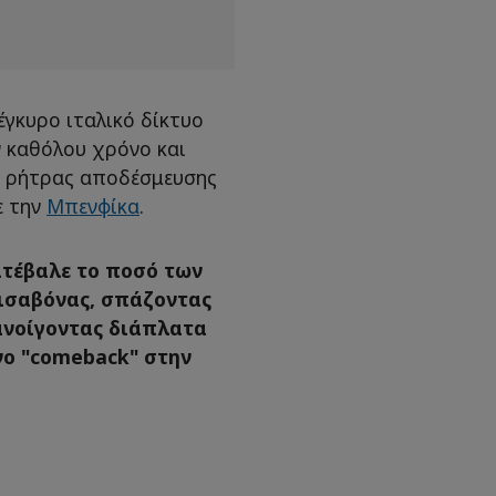
γκυρο ιταλικό δίκτυο
ν καθόλου χρόνο και
 ρήτρας αποδέσμευσης
ε την
Μπενφίκα
.
ατέβαλε το ποσό των
Λισαβόνας, σπάζοντας
 ανοίγοντας διάπλατα
νο "comeback" στην