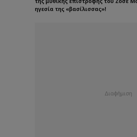
της μυθικής επιστροφής του Ζοσέ Μο
ηγεσία της «βασίλισσας»!