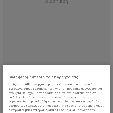
Ενδιαφερόμαστε για το απόρρητό σας
ΟΜάικλ Τζόρνταν (63 ετών) είναι ο άλλος μεγάλος
Εμείς και οι
603
συνεργάτες μας αποθηκεύουμε προσωπικά
δεδομένα, όπως δεδομένα περιήγησης ή μοναδικά αναγνωριστικά
νικητής του τελικού του
Champions League
, στον
στοιχεία, και έχουμε πρόσβαση σε αυτά στη συσκευή σας. Αν
οποίο η Παρί Σεν Ζερμέν νίκησε την
Άρσεναλ
στο
επιλέξετε Αποδοχή, θα καταστεί δυνατή η ενεργοποίηση
τεχνολογιών παρακολούθησης προκειμένου να υποστηριχθούν οι
Πούσκας Αρένα της Βουδαπέστης.
σκοποί που εμφανίζονται παρακάτω, για τους οποίους εμείς και οι
συνεργάτες μας επεξεργαζόμαστε τα δεδομένα με σκοπό την