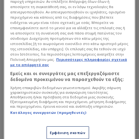
παροχή υπηρεσιών. Αν επιλέξετε Απόρριψη όλων όλων ή
Ο θρίαμβος των Παριζιάνων θα αποφέρει στον
αποσύρετε τη συγκατάθεσή σας, οι εν λόγω τεχνολογίες θα
απενεργοποιηθούν. Αν απενεργοποιηθούν οι ιχνηλάτες, ορισμένο
καλύτερο παίκτη όλων των εποχών ένα αξιόλογο
περιεχόμενο και κάποιες από τις διαφημίσεις που βλέπετε
ποσό εκατομμυρίων δολαρίων, χάρη στη
ενδέχεται να μην είναι τόσο σχετικές με εσάς. Μπορείτε να
επανεμφανίσετε αυτό το μενού για να αλλάξετε τις επιλογές σας ή
συνεργασία της μάρκας του με την Παρί Σεν
να αποσύρετε τη συναίνεσή σας ανά πάσα στιγμή πατώντας τον
Ζερμέν.
σύνδεσμο Διαχείριση προτιμήσεων στο κάτω μέρος της
ιστοσελίδας [ή το αιωρούμενο εικονίδιο στο κάτω αριστερό μέρος
της ιστοσελίδας, εάν υπάρχει]. Οι επιλογές σας θα τεθούν σε ισχύ
στον Ιστότοπος. Για περισσότερες λεπτομέρειες ανατρέξτε στην
Πολιτική Απορρήτου μας.
Περισσότερες πληροφορίες σχετικά
με το απόρρητό σας
Εμείς και οι συνεργάτες μας επεξεργαζόμαστε
δεδομένα προκειμένου να παρασχεθούν τα εξής:
Χρήση επακριβών δεδομένων γεωεντοπισμού. Ακριβής σάρωση
χαρακτηριστικών συσκευής για αναγνώριση ταυτότητας.
Αποθήκευση ή/και πρόσβαση στα δεδομένα μιας συσκευής.
Εξατομικευμένη διαφήμιση και περιεχόμενο, μέτρηση διαφήμισης
και περιεχομένου, έρευνα κοινού και ανάπτυξη υπηρεσιών.
Κατάλογος συνεργατών (προμηθευτές)
Εμφάνιση σκοπών