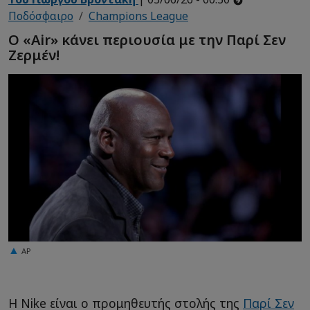
Ποδόσφαιρο
Champions League
Ο «Air» κάνει περιουσία με την Παρί Σεν
Ζερμέν!
AP
Η Nike είναι ο προμηθευτής στολής της
Παρί Σεν