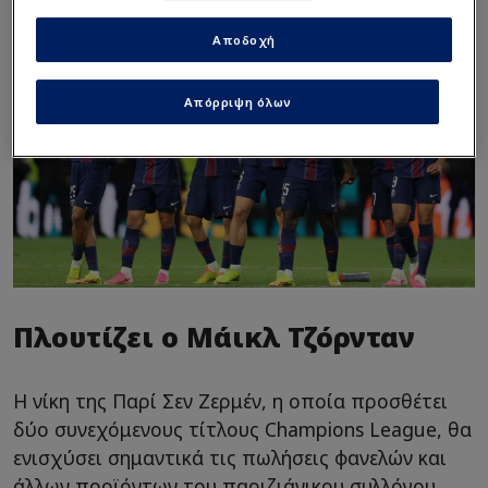
Αποδοχή
Απόρριψη όλων
Πλουτίζει ο Μάικλ Τζόρνταν
Η νίκη της Παρί Σεν Ζερμέν, η οποία προσθέτει
δύο συνεχόμενους τίτλους Champions League, θα
ενισχύσει σημαντικά τις πωλήσεις φανελών και
άλλων προϊόντων του παριζιάνικου συλλόγου,