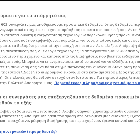
ς στα
ρόμαστε για το απόρρητό σας
ι
603
συνεργάτες μας αποθηκεύουμε προσωπικά δεδομένα, όπως δεδομένα περ
 μπουθ πριν από το
ναγνωριστικά στοιχεία, και έχουμε πρόσβαση σε αυτά στη συσκευή σας. Αν επι
α καταστεί δυνατή η ενεργοποίηση τεχνολογιών παρακολούθησης προκειμένο
ούν οι σκοποί που εμφανίζονται παρακάτω, για τους οποίους εμείς και οι συν
-ΑΕΚ
μαστε τα δεδομένα με σκοπό την παροχή υπηρεσιών. Αν επιλέξετε Απόρριψη 
τη συγκατάθεσή σας, οι εν λόγω τεχνολογίες θα απενεργοποιηθούν. Αν απενερ
 ορισμένο περιεχόμενο και κάποιες από τις διαφημίσεις που βλέπετε ενδέχεται 
κές με εσάς. Μπορείτε να επανεμφανίσετε αυτό το μενού για να αλλάξετε τις επ
σφαιρο
UEFA Conference League
τε τη συναίνεσή σας ανά πάσα στιγμή πατώντας τον σύνδεσμο Διαχείριση πρ
 της ιστοσελίδας [ή το αιωρούμενο εικονίδιο στο κάτω αριστερό μέρος της ισ
η γοητεία ενός παλιού, παραδοσιακού
ι]. Οι επιλογές σας θα τεθούν σε ισχύ στον Ιστότοπος. Για περισσότερες λεπτο
η κατάσταση στους χώρους εργασίας
στην Πολιτική Απορρήτου μας.
Περισσότερες πληροφορίες σχετικά με το 
βαρά ερωτήματα για το πώς το γήπεδο
ί αγώνες ευρωπαϊκών διοργανώσεων,
αι οι συνεργάτες μας επεξεργαζόμαστε δεδομένα προκειμέν
λικής φάσης του Conference League.
θούν τα εξής:
ριβών δεδομένων γεωεντοπισμού. Ακριβής σάρωση χαρακτηριστικών συσκευής
 ταυτότητας. Αποθήκευση ή/και πρόσβαση στα δεδομένα μιας συσκευής. Εξατ
και περιεχόμενο, μέτρηση διαφήμισης και περιεχομένου, έρευνα κοινού και αν
.
ς συνεργατών (προμηθευτές)