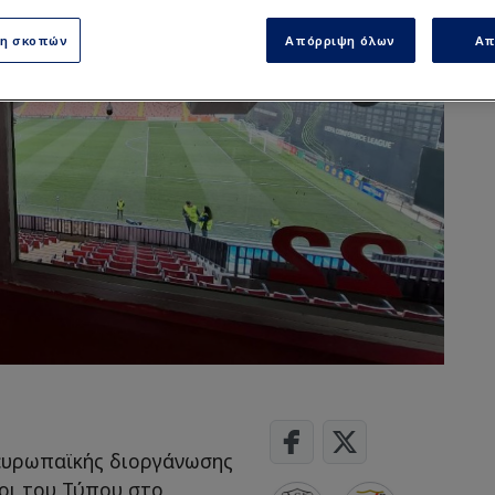
ση σκοπών
Απόρριψη όλων
Απ
 ευρωπαϊκής διοργάνωσης
οι του Τύπου στο