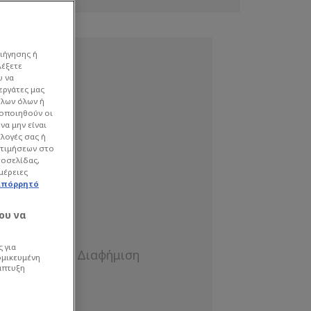
ιήγησης ή
λέξετε
υ να
εργάτες μας
όλων όλων ή
γοποιηθούν οι
να μην είναι
ιλογές σας ή
οτιμήσεων στο
τοσελίδας,
μέρειες
απόρρητό
ου να
 για
ομικευμένη
άπτυξη