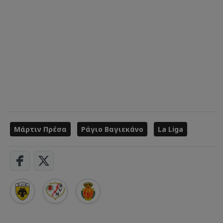
Μάρτιν Πρέσα
Ράγιο Βαγιεκάνο
La Liga