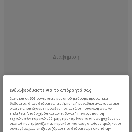
Ενδιαφερόμαστε για το απόρρητό σας
Εμείς και οι
603
συνεργάτες μας αποθηκεύουμε προσωπικά
δεδομένα, όπως δεδομένα περιήγησης ή μοναδικά αναγνωριστικά
στοιχεία, και έχουμε πρόσβαση σε αυτά στη συσκευή σας. Αν
επιλέξετε Αποδοχή, θα καταστεί δυνατή η ενεργοποίηση
τεχνολογιών παρακολούθησης προκειμένου να υποστηριχθούν οι
σκοποί που εμφανίζονται παρακάτω, για τους οποίους εμείς και οι
συνεργάτες μας επεξεργαζόμαστε τα δεδομένα με σκοπό την