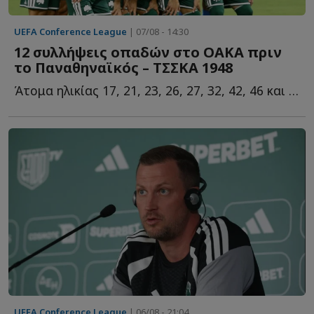
UEFA Conference League
| 07/08 - 14:30
12 συλλήψεις οπαδών στο ΟΑΚΑ πριν
το Παναθηναϊκός – ΤΣΣΚΑ 1948
Άτομα ηλικίας 17, 21, 23, 26, 27, 32, 42, 46 και 49 ετών συνέλαβε η...
UEFA Conference League
| 06/08 - 21:04