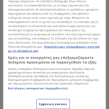
παροχή υπηρεσιών. Αν επιλέξετε Απόρριψη όλων όλων ή
αποσύρετε τη συγκατάθεσή σας, οι εν λόγω τεχνολογίες θα
απενεργοποιηθούν. Αν απενεργοποιηθούν οι ιχνηλάτες, ορισμένο
περιεχόμενο και κάποιες από τις διαφημίσεις που βλέπετε
Συγκλονιστικές ήταν οι στιγμές που
ενδέχεται να μην είναι τόσο σχετικές με εσάς. Μπορείτε να
επανεμφανίσετε αυτό το μενού για να αλλάξετε τις επιλογές σας ή
εκτυλίχθηκαν μετά το τέλος της αναμέτρησης,
να αποσύρετε τη συναίνεσή σας ανά πάσα στιγμή πατώντας τον
με την
ΑΕΚ
να γνωρίζει τον αποκλεισμό, αλλά
σύνδεσμο Διαχείριση προτιμήσεων στο κάτω μέρος της
ιστοσελίδας [ή το αιωρούμενο εικονίδιο στο κάτω αριστερό μέρος
τον κόσμο της ομάδας να στέκεται στο πλευρό
της ιστοσελίδας, εάν υπάρχει]. Οι επιλογές σας θα τεθούν σε ισχύ
στον Ιστότοπος. Για περισσότερες λεπτομέρειες ανατρέξτε στην
της με τρόπο που ξεπέρασε το αποτέλεσμα.
Πολιτική Απορρήτου μας.
Περισσότερες πληροφορίες σχετικά
με το απόρρητό σας
Εμείς και οι συνεργάτες μας επεξεργαζόμαστε
Διαβάστε επίσης...
δεδομένα προκειμένου να παρασχεθούν τα εξής:
Η ΑΕΚ πλήρωσε τη μοναδική
Χρήση επακριβών δεδομένων γεωεντοπισμού. Ακριβής σάρωση
χαρακτηριστικών συσκευής για αναγνώριση ταυτότητας.
της αδυναμία - Απογείωση
Αποθήκευση ή/και πρόσβαση στα δεδομένα μιας συσκευής.
Ζίνι, θέμα με Στρακόσια
Εξατομικευμένη διαφήμιση και περιεχόμενο, μέτρηση διαφήμισης
και περιεχομένου, έρευνα κοινού και ανάπτυξη υπηρεσιών.
Κατάλογος συνεργατών (προμηθευτές)
Παρά την πίκρα για την απώλεια της πρόκρισης,
Εμφάνιση σκοπών
οι φίλοι της Ένωσης παρέμειναν στις εξέδρες και