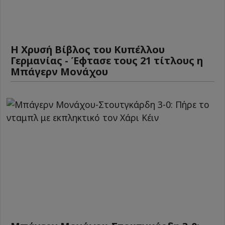
Η Χρυσή Βίβλος του Κυπέλλου
Γερμανίας - Έφτασε τους 21 τίτλους η
Μπάγερν Μονάχου