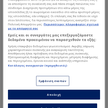
Οι παίκτες του ΟΦΗ θα επιβιβαστούν σε ανοιχτό
να αποσύρετε τη συναίνεσή σας ανά πάσα στιγμή πατώντας τον
λεωφορείο και θα παρελάσουν μπροστά σε
σύνδεσμο Διαχείριση προτιμήσεων στο κάτω μέρος της
ιστοσελίδας [ή το αιωρούμενο εικονίδιο στο κάτω αριστερό μέρος
χιλιάδες οπαδούς στο Ηράκλειο.
της ιστοσελίδας, εάν υπάρχει]. Οι επιλογές σας θα τεθούν σε ισχύ
στον Ιστότοπος. Για περισσότερες λεπτομέρειες ανατρέξτε στην
Πολιτική Απορρήτου μας.
Περισσότερες πληροφορίες σχετικά
Διαβάστε επίσης...
με το απόρρητό σας
Εμείς και οι συνεργάτες μας επεξεργαζόμαστε
Ο… νέος Τσάπρας του ΟΦΗ -
δεδομένα προκειμένου να παρασχεθούν τα εξής:
4+1 που πήραν το Κύπελλο
Χρήση επακριβών δεδομένων γεωεντοπισμού. Ακριβής σάρωση
και φεύγουν με μεταγραφή
χαρακτηριστικών συσκευής για αναγνώριση ταυτότητας.
Αποθήκευση ή/και πρόσβαση στα δεδομένα μιας συσκευής.
Εξατομικευμένη διαφήμιση και περιεχόμενο, μέτρηση διαφήμισης
και περιεχομένου, έρευνα κοινού και ανάπτυξη υπηρεσιών.
Κατάλογος συνεργατών (προμηθευτές)
Το δρομολόγιο του θριάμβου
Εμφάνιση σκοπών
Αποδοχή