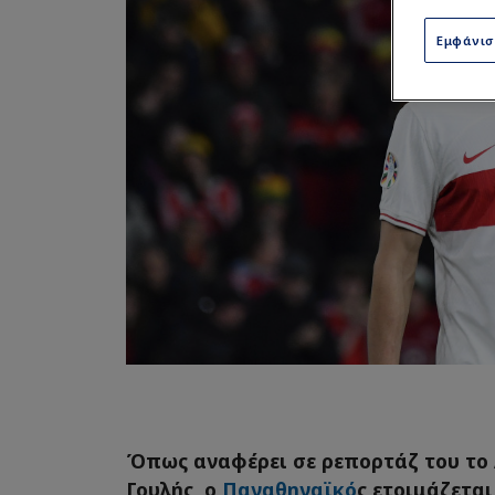
Εμφάνι
Όπως αναφέρει σε ρεπορτάζ του το
Γουλής, ο
Παναθηναϊκό
ς ετοιμάζετα