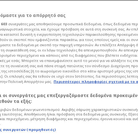
κλείνει άμεσα τον
ρόμαστε για το απόρρητό σας
ι
603
συνεργάτες μας αποθηκεύουμε προσωπικά δεδομένα, όπως δεδομένα περ
ι για δεύτερο
ναγνωριστικά στοιχεία, και έχουμε πρόσβαση σε αυτά στη συσκευή σας. Αν επι
α καταστεί δυνατή η ενεργοποίηση τεχνολογιών παρακολούθησης προκειμένο
ούν οι σκοποί που εμφανίζονται παρακάτω, για τους οποίους εμείς και οι συν
για ηχηρό χτύπημα
μαστε τα δεδομένα με σκοπό την παροχή υπηρεσιών. Αν επιλέξετε Απόρριψη 
τη συγκατάθεσή σας, οι εν λόγω τεχνολογίες θα απενεργοποιηθούν. Αν απενερ
 ορισμένο περιεχόμενο και κάποιες από τις διαφημίσεις που βλέπετε ενδέχεται 
κές με εσάς. Μπορείτε να επανεμφανίσετε αυτό το μενού για να αλλάξετε τις επ
τε τη συναίνεσή σας ανά πάσα στιγμή πατώντας τον σύνδεσμο Διαχείριση πρ
 της ιστοσελίδας [ή το αιωρούμενο εικονίδιο στο κάτω αριστερό μέρος της ισ
σφαιρο
La Liga
ι]. Οι επιλογές σας θα τεθούν σε ισχύ στον Ιστότοπος. Για περισσότερες λεπτο
στην Πολιτική Απορρήτου μας.
Περισσότερες πληροφορίες σχετικά με το 
 στους Πράσινους, που είναι πολύ κοντά
τρικού αμυντικού, όμως στοχεύουν σε
αι οι συνεργάτες μας επεξεργαζόμαστε δεδομένα προκειμέν
θούν τα εξής:
ριβών δεδομένων γεωεντοπισμού. Ακριβής σάρωση χαρακτηριστικών συσκευής
 ταυτότητας. Αποθήκευση ή/και πρόσβαση στα δεδομένα μιας συσκευής. Εξατ
και περιεχόμενο, μέτρηση διαφήμισης και περιεχομένου, έρευνα κοινού και αν
.
ς συνεργατών (προμηθευτές)