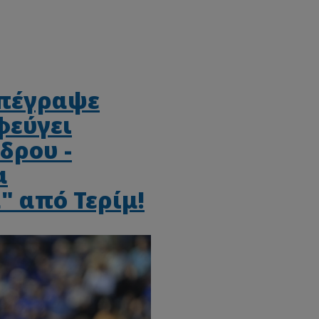
πέγραψε
φεύγει
δρου -
α
 από Τερίμ!