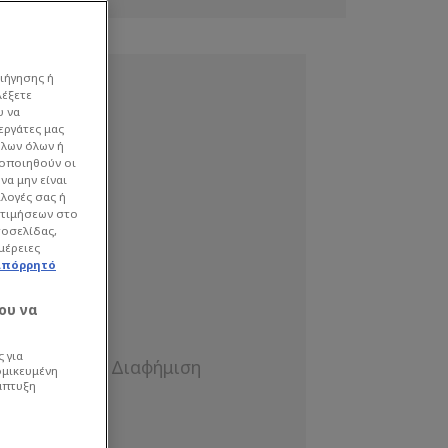
ιήγησης ή
λέξετε
υ να
εργάτες μας
όλων όλων ή
γοποιηθούν οι
να μην είναι
ιλογές σας ή
οτιμήσεων στο
τοσελίδας,
μέρειες
απόρρητό
ου να
 για
ομικευμένη
άπτυξη