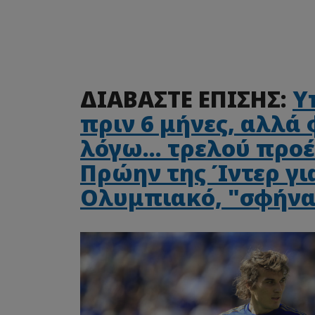
ΔΙΑΒΑΣΤΕ ΕΠΙΣΗΣ:
Υ
πριν 6 μήνες, αλλά 
λόγω... τρελού προέ
Πρώην της Ίντερ γι
Ολυμπιακό, "σφήνα"