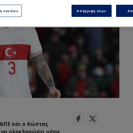
ση σκοπών
Απόρριψη όλων
Απ
 ΑΠΕ και ο Κώστας
ι να ολοκληρώσει μέσα