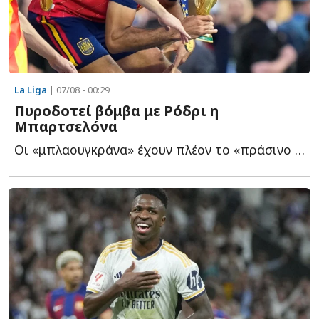
La Liga
| 07/08 - 00:29
Πυροδοτεί βόμβα με Ρόδρι η
Μπαρτσελόνα
Οι «μπλαουγκράνα» έχουν πλέον το «πράσινο φως» από τ...