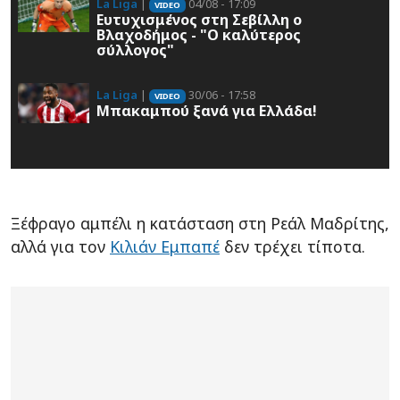
La Liga
|
04/08 - 17:09
VIDEO
Ευτυχισμένος στη Σεβίλλη ο
Βλαχοδήμος - "Ο καλύτερος
σύλλογος"
La Liga
|
30/06 - 17:58
VIDEO
Μπακαμπού ξανά για Ελλάδα!
Ξέφραγο αμπέλι η κατάσταση στη Ρεάλ Μαδρίτης,
αλλά για τον
Κιλιάν Εμπαπέ
δεν τρέχει τίποτα.