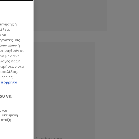
ιήγησης ή
λέξετε
υ να
εργάτες μας
όλων όλων ή
γοποιηθούν οι
να μην είναι
ιλογές σας ή
οτιμήσεων στο
τοσελίδας,
μέρειες
απόρρητό
ου να
 για
ομικευμένη
άπτυξη