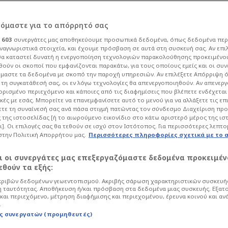
ρόμαστε για το απόρρητό σας
ι
603
συνεργάτες μας αποθηκεύουμε προσωπικά δεδομένα, όπως δεδομένα περ
ναγνωριστικά στοιχεία, και έχουμε πρόσβαση σε αυτά στη συσκευή σας. Αν επι
α καταστεί δυνατή η ενεργοποίηση τεχνολογιών παρακολούθησης προκειμένο
παρτσελόνα με Φλικ
ούν οι σκοποί που εμφανίζονται παρακάτω, για τους οποίους εμείς και οι συν
μαστε τα δεδομένα με σκοπό την παροχή υπηρεσιών. Αν επιλέξετε Απόρριψη 
τη συγκατάθεσή σας, οι εν λόγω τεχνολογίες θα απενεργοποιηθούν. Αν απενερ
α
 ορισμένο περιεχόμενο και κάποιες από τις διαφημίσεις που βλέπετε ενδέχεται 
κές με εσάς. Μπορείτε να επανεμφανίσετε αυτό το μενού για να αλλάξετε τις επ
τε τη συναίνεσή σας ανά πάσα στιγμή πατώντας τον σύνδεσμο Διαχείριση πρ
 της ιστοσελίδας [ή το αιωρούμενο εικονίδιο στο κάτω αριστερό μέρος της ισ
:03
Ποδόσφαιρο
La Liga
ι]. Οι επιλογές σας θα τεθούν σε ισχύ στον Ιστότοπος. Για περισσότερες λεπτο
στην Πολιτική Απορρήτου μας.
Περισσότερες πληροφορίες σχετικά με το 
ωταθλητών Ισπανίας
αι οι συνεργάτες μας επεξεργαζόμαστε δεδομένα προκειμέν
θούν τα εξής:
ριβών δεδομένων γεωεντοπισμού. Ακριβής σάρωση χαρακτηριστικών συσκευής
 ταυτότητας. Αποθήκευση ή/και πρόσβαση στα δεδομένα μιας συσκευής. Εξατ
και περιεχόμενο, μέτρηση διαφήμισης και περιεχομένου, έρευνα κοινού και αν
.
ς συνεργατών (προμηθευτές)