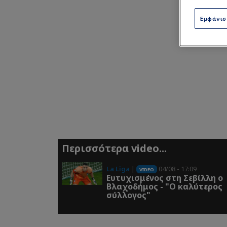
Εμφάνι
Περισσότερα video...
La Liga
|
04/08 - 17:09
VIDEO
Ευτυχισμένος στη Σεβίλλη ο
Βλαχοδήμος - "Ο καλύτερος
σύλλογος"