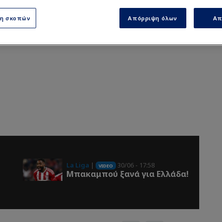
ση σκοπών
Απόρριψη όλων
Απ
La Liga
|
30/06 - 17:58
VIDEO
Μπακαμπού ξανά για Ελλάδα!