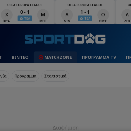
UEFA EUROPA LEAGUE
UEFA EUROPA LEAGUE
U
0 - 1
1 - 1
Χ
Μ
Λ
Ο
Λ
ΤΕΛ
ΤΕΛ
ΧΡΆ
ΜΠΕ
ΛΊΝ
ΟΜΌ
ΛΕΧ
Τ
ΒΙΝΤΕΟ
MATCHZONE
ΠΡΟΓΡΑΜΜΑ TV
Π
γία
Πρόγραμμα
Στατιστικά