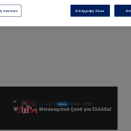
ση σκοπών
Απόρριψη όλων
Απ
La Liga
|
30/06 - 17:58
VIDEO
Μπακαμπού ξανά για Ελλάδα!