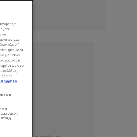
ιήγησης ή
λέξετε
υ να
εργάτες μας
όλων όλων ή
γοποιηθούν οι
να μην είναι
ιλογές σας ή
οτιμήσεων στο
τοσελίδας,
μέρειες
απόρρητό
ου να
 για
ομικευμένη
άπτυξη