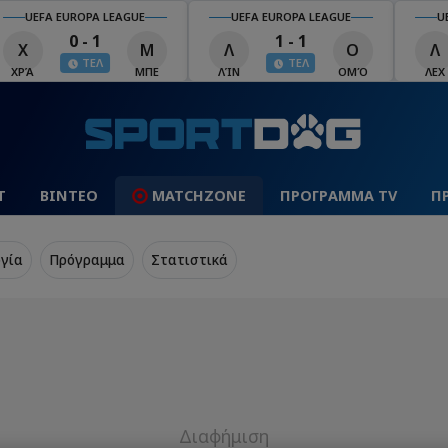
UEFA EUROPA LEAGUE
UEFA EUROPA LEAGUE
U
0 - 1
1 - 1
Χ
Μ
Λ
Ο
Λ
ΤΕΛ
ΤΕΛ
ΧΡΆ
ΜΠΕ
ΛΊΝ
ΟΜΌ
ΛΕΧ
Τ
ΒΙΝΤΕΟ
MATCHZONE
ΠΡΟΓΡΑΜΜΑ TV
Π
γία
Πρόγραμμα
Στατιστικά