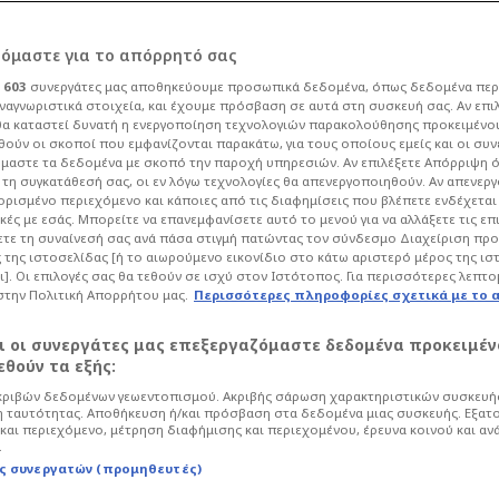
ρόμαστε για το απόρρητό σας
ι
603
συνεργάτες μας αποθηκεύουμε προσωπικά δεδομένα, όπως δεδομένα περ
ναγνωριστικά στοιχεία, και έχουμε πρόσβαση σε αυτά στη συσκευή σας. Αν επι
α καταστεί δυνατή η ενεργοποίηση τεχνολογιών παρακολούθησης προκειμένο
βα από Πέρεθ για
ούν οι σκοποί που εμφανίζονται παρακάτω, για τους οποίους εμείς και οι συν
μαστε τα δεδομένα με σκοπό την παροχή υπηρεσιών. Αν επιλέξετε Απόρριψη 
τη συγκατάθεσή σας, οι εν λόγω τεχνολογίες θα απενεργοποιηθούν. Αν απενερ
ς!
 ορισμένο περιεχόμενο και κάποιες από τις διαφημίσεις που βλέπετε ενδέχεται 
κές με εσάς. Μπορείτε να επανεμφανίσετε αυτό το μενού για να αλλάξετε τις επ
τε τη συναίνεσή σας ανά πάσα στιγμή πατώντας τον σύνδεσμο Διαχείριση πρ
 της ιστοσελίδας [ή το αιωρούμενο εικονίδιο στο κάτω αριστερό μέρος της ισ
Ποδόσφαιρο
La Liga
ι]. Οι επιλογές σας θα τεθούν σε ισχύ στον Ιστότοπος. Για περισσότερες λεπτο
στην Πολιτική Απορρήτου μας.
Περισσότερες πληροφορίες σχετικά με το 
ακοίνωσε ο Φλορεντίνο Πέρεθ, κατά τη
υξης Τύπου που παραχώρησε
αι οι συνεργάτες μας επεξεργαζόμαστε δεδομένα προκειμέν
θούν τα εξής:
ριβών δεδομένων γεωεντοπισμού. Ακριβής σάρωση χαρακτηριστικών συσκευής
 ταυτότητας. Αποθήκευση ή/και πρόσβαση στα δεδομένα μιας συσκευής. Εξατ
και περιεχόμενο, μέτρηση διαφήμισης και περιεχομένου, έρευνα κοινού και αν
.
ς συνεργατών (προμηθευτές)