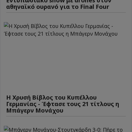
Εντυπωσιακό show με drones στον
αθηναϊκό ουρανό για το Final Four
Η Χρυσή Βίβλος του Κυπέλλου
Γερμανίας - Έφτασε τους 21 τίτλους η
Μπάγερν Μονάχου