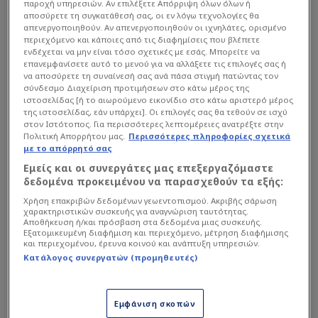
παροχή υπηρεσιών. Αν επιλέξετε Απόρριψη όλων όλων ή
αποσύρετε τη συγκατάθεσή σας, οι εν λόγω τεχνολογίες θα
απενεργοποιηθούν. Αν απενεργοποιηθούν οι ιχνηλάτες, ορισμένο
περιεχόμενο και κάποιες από τις διαφημίσεις που βλέπετε
ενδέχεται να μην είναι τόσο σχετικές με εσάς. Μπορείτε να
επανεμφανίσετε αυτό το μενού για να αλλάξετε τις επιλογές σας ή
να αποσύρετε τη συναίνεσή σας ανά πάσα στιγμή πατώντας τον
σύνδεσμο Διαχείριση προτιμήσεων στο κάτω μέρος της
ιστοσελίδας [ή το αιωρούμενο εικονίδιο στο κάτω αριστερό μέρος
της ιστοσελίδας, εάν υπάρχει]. Οι επιλογές σας θα τεθούν σε ισχύ
Στο παιχνίδι για την 36η αγωνιστική ο Μαρτίν
στον Ιστότοπος. Για περισσότερες λεπτομέρειες ανατρέξτε στην
στο 28’ έδωσε προβάδισμα στους κυπελλούχους
Πολιτική Απορρήτου μας.
Περισσότερες πληροφορίες σχετικά
με το απόρρητό σας
Ισπανίας, για να ισοφαρίσει ο Στουάνι στο 66’ και
Εμείς και οι συνεργάτες μας επεξεργαζόμαστε
οι γηπεδούχοι με 40 πόντους στη 15η θέση είναι
δεδομένα προκειμένου να παρασχεθούν τα εξής:
στο +1 από τη ζώνη του υποβιβασμού, δύο
Χρήση επακριβών δεδομένων γεωεντοπισμού. Ακριβής σάρωση
«στροφές» πριν το φινάλε του πρωταθλήματος.
χαρακτηριστικών συσκευής για αναγνώριση ταυτότητας.
Αποθήκευση ή/και πρόσβαση στα δεδομένα μιας συσκευής.
Εξατομικευμένη διαφήμιση και περιεχόμενο, μέτρηση διαφήμισης
και περιεχομένου, έρευνα κοινού και ανάπτυξη υπηρεσιών.
Διαβάστε επίσης...
Κατάλογος συνεργατών (προμηθευτές)
Παίζει... μόνος του ξανά ο
Πέρεθ - Ξεκίνησαν οι
Εμφάνιση σκοπών
διαδικασίες εκλογών σε