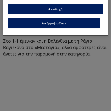
Ρεάλ
Το πήρε απόφαση ο
Αποδοχή
Λεβαντόφσκι - Η τελευταία
παράσταση
Απόρριψη όλων
Στο 1-1 έμειναν και η Βαλένθια με τη Ράγιο
Βαγιεκάνο στο «Μεστάγια», αλλά αμφότερες είναι
άνετες για την παραμονή στην κατηγορία.