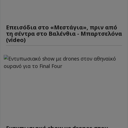
Επεισόδια στο «Μεστάγια», πριν από
τη σέντρα στο Βαλένθια - Μπαρτσελόνα
(video)