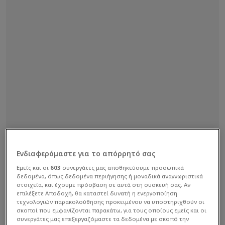
Ενδιαφερόμαστε για το απόρρητό σας
Εμείς και οι
603
συνεργάτες μας αποθηκεύουμε προσωπικά
δεδομένα, όπως δεδομένα περιήγησης ή μοναδικά αναγνωριστικά
στοιχεία, και έχουμε πρόσβαση σε αυτά στη συσκευή σας. Αν
επιλέξετε Αποδοχή, θα καταστεί δυνατή η ενεργοποίηση
τεχνολογιών παρακολούθησης προκειμένου να υποστηριχθούν οι
σκοποί που εμφανίζονται παρακάτω, για τους οποίους εμείς και οι
συνεργάτες μας επεξεργαζόμαστε τα δεδομένα με σκοπό την