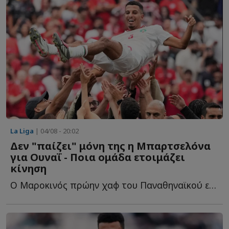
La Liga
| 04/08 - 20:02
Δεν "παίζει" μόνη της η Μπαρτσελόνα
για Ουναΐ - Ποια ομάδα ετοιμάζει
κίνηση
Ο Μαροκινός πρώην χαφ του Παναθηναϊκού είναι περιζήτητος μ...