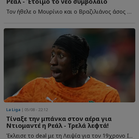
Ρεάλ - Έτοιμο το νέο συμβόλαιο
Τον ήθελε ο Μουρίνιο και ο Βραζιλιάνος άσος τα βρήκε μ...
La Liga
| 05/08 - 22:12
Τίναξε την μπάνκα στον αέρα για
Ντιομαντέ η Ρεάλ - Τρελά λεφτά!
Έκλεισε το deal με τη Λειψία για τον 19χρονο Ι...