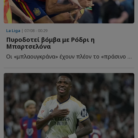
La Liga
| 07/08 - 00:29
Πυροδοτεί βόμβα με Ρόδρι η
Μπαρτσελόνα
Οι «μπλαουγκράνα» έχουν πλέον το «πράσινο φως» από τ...