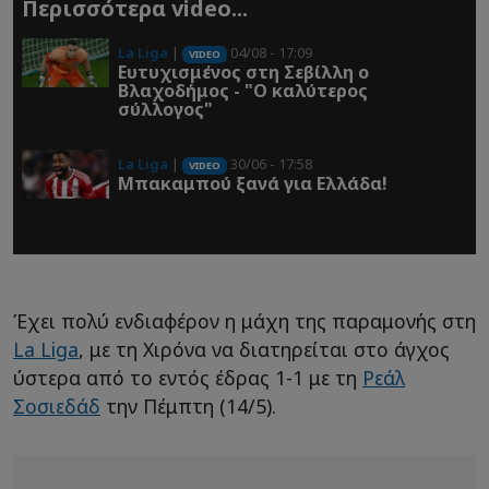
Περισσότερα video...
La Liga
|
04/08 - 17:09
VIDEO
Ευτυχισμένος στη Σεβίλλη ο
Βλαχοδήμος - "Ο καλύτερος
σύλλογος"
La Liga
|
30/06 - 17:58
VIDEO
Μπακαμπού ξανά για Ελλάδα!
Έχει πολύ ενδιαφέρον η μάχη της παραμονής στη
La Liga
, με τη Χιρόνα να διατηρείται στο άγχος
ύστερα από το εντός έδρας 1-1 με τη
Ρεάλ
Σοσιεδάδ
την Πέμπτη (14/5).