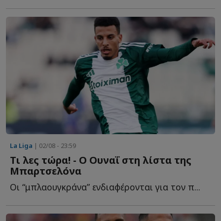
La Liga
| 02/08 - 23:59
Τι λες τώρα! - Ο Ουναΐ στη λίστα της
Μπαρτσελόνα
Οι “μπλαουγκράνα” ενδιαφέρονται για τον π...