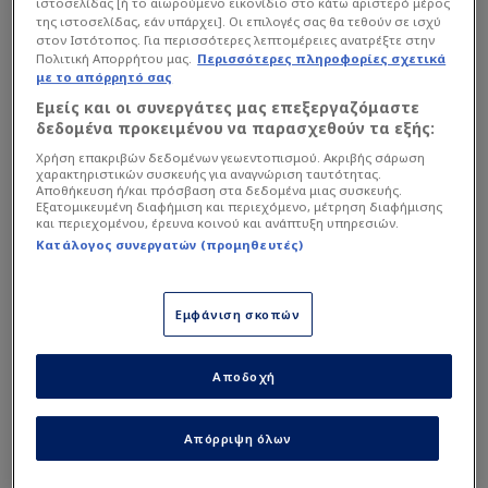
ιστοσελίδας [ή το αιωρούμενο εικονίδιο στο κάτω αριστερό μέρος
της ιστοσελίδας, εάν υπάρχει]. Οι επιλογές σας θα τεθούν σε ισχύ
στον Ιστότοπος. Για περισσότερες λεπτομέρειες ανατρέξτε στην
Πολιτική Απορρήτου μας.
Περισσότερες πληροφορίες σχετικά
με το απόρρητό σας
Εμείς και οι συνεργάτες μας επεξεργαζόμαστε
δεδομένα προκειμένου να παρασχεθούν τα εξής:
Χρήση επακριβών δεδομένων γεωεντοπισμού. Ακριβής σάρωση
Μετά την ολοκλήρωση της αναμέτρησης απέναντι
χαρακτηριστικών συσκευής για αναγνώριση ταυτότητας.
στη Λας Πάλμας πραγματοποιήθηκε ειδική τελετή
Αποθήκευση ή/και πρόσβαση στα δεδομένα μιας συσκευής.
Εξατομικευμένη διαφήμιση και περιεχόμενο, μέτρηση διαφήμισης
μέσα στο γήπεδο, με παίκτες, τεχνικό επιτελείο
και περιεχομένου, έρευνα κοινού και ανάπτυξη υπηρεσιών.
και διοίκηση να γιορτάζουν μαζί με τον κόσμο
Κατάλογος συνεργατών (προμηθευτές)
την επιστροφή στην κορυφαία κατηγορία της
Ισπανίας.
Εμφάνιση σκοπών
Αποδοχή
Απόρριψη όλων