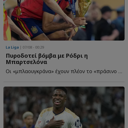
La Liga
| 07/08 - 00:29
Πυροδοτεί βόμβα με Ρόδρι η
Μπαρτσελόνα
Οι «μπλαουγκράνα» έχουν πλέον το «πράσινο φως» από τ...