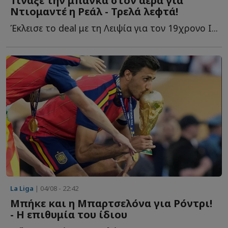
Τίναξε την μπάνκα στον αέρα για
Ντιομαντέ η Ρεάλ - Τρελά λεφτά!
Έκλεισε το deal με τη Λειψία για τον 19χρονο Ι...
La Liga
| 04/08 - 22:42
Mπήκε και η Μπαρτσελόνα για Ρόντρι!
- Η επιθυμία του ίδιου