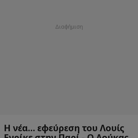
Η νέα... εφεύρεση του Λουίς
Ενρίκε στην Παρί - Ο Λούκας