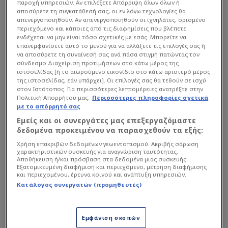
Λυών, ο οποίος τον ανάγκασε να αποχωρήσει
παροχή υπηρεσιών. Αν επιλέξετε Απόρριψη όλων όλων ή
αποσύρετε τη συγκατάθεσή σας, οι εν λόγω τεχνολογίες θα
από το γήπεδο στο πρώτο ημίχρονο, ήταν ένα
απενεργοποιηθούν. Αν απενεργοποιηθούν οι ιχνηλάτες, ορισμένο
μεγάλο πλήγμα για την
Παρί Σεν Ζερμέν
, η οποία
περιεχόμενο και κάποιες από τις διαφημίσεις που βλέπετε
ενδέχεται να μην είναι τόσο σχετικές με εσάς. Μπορείτε να
περιμένει με αγωνία νέα για το αν θα μπορέσει να
επανεμφανίσετε αυτό το μενού για να αλλάξετε τις επιλογές σας ή
αγωνιστεί εναντίον της
Μπάγερν Μονάχου
στα
να αποσύρετε τη συναίνεσή σας ανά πάσα στιγμή πατώντας τον
σύνδεσμο Διαχείριση προτιμήσεων στο κάτω μέρος της
ημιτελικά του
Champions League
. Αλλά, για παν
ιστοσελίδας [ή το αιωρούμενο εικονίδιο στο κάτω αριστερό μέρος
ενδεχόμενο, ο Λουίς Ενρίκε έχει μετατρέψει τον
της ιστοσελίδας, εάν υπάρχει]. Οι επιλογές σας θα τεθούν σε ισχύ
στον Ιστότοπος. Για περισσότερες λεπτομέρειες ανατρέξτε στην
Λούκας Μπεράλντο, του οποίου η ζωή έχει
Πολιτική Απορρήτου μας.
Περισσότερες πληροφορίες σχετικά
με το απόρρητό σας
μεταμορφωθεί στο Παρκ ντε Πρενς.
Εμείς και οι συνεργάτες μας επεξεργαζόμαστε
δεδομένα προκειμένου να παρασχεθούν τα εξής:
Διαβάστε επίσης...
Χρήση επακριβών δεδομένων γεωεντοπισμού. Ακριβής σάρωση
χαρακτηριστικών συσκευής για αναγνώριση ταυτότητας.
Παρί - Μπάγερν: Μάχη του
Αποθήκευση ή/και πρόσβαση στα δεδομένα μιας συσκευής.
Εξατομικευμένη διαφήμιση και περιεχόμενο, μέτρηση διαφήμισης
ρυθμού, πρέσινγκ και
και περιεχομένου, έρευνα κοινού και ανάπτυξη υπηρεσιών.
μεγάλων προσώπων
Κατάλογος συνεργατών (προμηθευτές)
Ο Ενρίκε ανανεώνει στην
Παρί και υπογράφει μυθικό
Εμφάνιση σκοπών