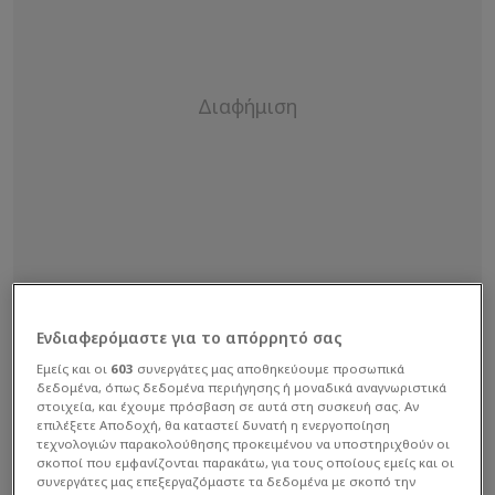
Ενδιαφερόμαστε για το απόρρητό σας
Εμείς και οι
603
συνεργάτες μας αποθηκεύουμε προσωπικά
δεδομένα, όπως δεδομένα περιήγησης ή μοναδικά αναγνωριστικά
στοιχεία, και έχουμε πρόσβαση σε αυτά στη συσκευή σας. Αν
επιλέξετε Αποδοχή, θα καταστεί δυνατή η ενεργοποίηση
τεχνολογιών παρακολούθησης προκειμένου να υποστηριχθούν οι
σκοποί που εμφανίζονται παρακάτω, για τους οποίους εμείς και οι
Ο τραυματισμός του Βιτίνια στον αγώνα με την
συνεργάτες μας επεξεργαζόμαστε τα δεδομένα με σκοπό την