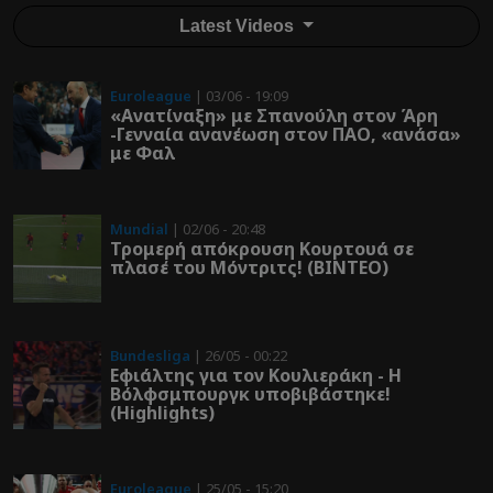
Latest Videos
Euroleague
| 03/06 - 19:09
«Ανατίναξη» με Σπανούλη στον Άρη
-Γενναία ανανέωση στον ΠΑΟ, «ανάσα»
με Φαλ
Mundial
| 02/06 - 20:48
Τρομερή απόκρουση Κουρτουά σε
πλασέ του Μόντριτς! (ΒΙΝΤΕΟ)
Bundesliga
| 26/05 - 00:22
Εφιάλτης για τον Κουλιεράκη - Η
Βόλφσμπουργκ υποβιβάστηκε!
(Highlights)
Euroleague
| 25/05 - 15:20