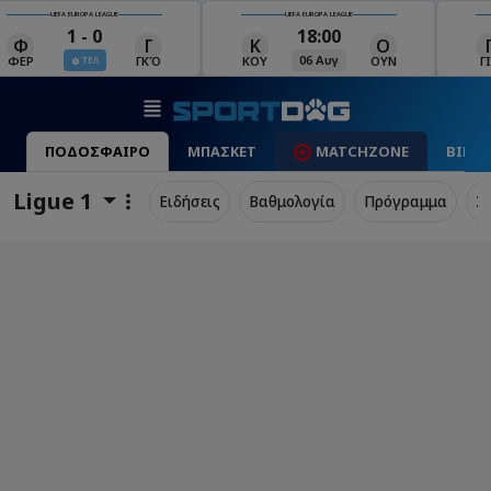
UEFA EUROPA LEAGUE
UEFA EUROPA LEAGUE
18:00
19:00
Κ
Ο
Γ
Ρ
Μ
06 Αυγ
06 Αυγ
ΚΟΥ
ΟΥΝ
ΓΙΑ
ΡΈΙ
ΜΑ
ΠΟΔΟΣΦΑΙΡΟ
ΜΠΑΣΚΕΤ
MATCHZONE
ΒΙΝΤ
Ligue 1
Ειδήσεις
Βαθμολογία
Πρόγραμμα
Σ