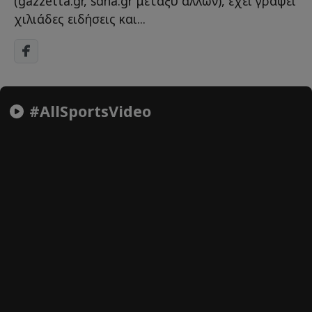
(gazzetta.gr, sdna.gr μεταξύ άλλων), έχει γράψει
χιλιάδες ειδήσεις και...
#AllSportsVideo