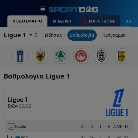
ΠΟΔΟΣΦΑΙΡΟ
ΜΠΑΣΚΕΤ
MATCHZONE
ΒΙΝΤ
Ligue 1
Ειδήσεις
Βαθμολογία
Πρόγραμμα
Σ
Βαθμολογία Ligue 1
Ligue 1
Σεζόν 25/26
Ομάδα
ΑΓ
Ν
Ι
Η
ΔΙΑΦ
Π
1
PSG
34
24
4
6
+45
76