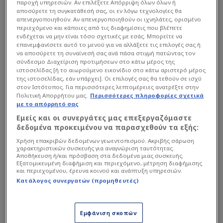
παροχή υπηρεσιών. Αν επιλέξετε Απόρριψη όλων όλων ή
αποσύρετε τη συγκατάθεσή σας, οι εν λόγω τεχνολογίες θα
απενεργοποιηθούν. Αν απενεργοποιηθούν οι ιχνηλάτες, ορισμένο
περιεχόμενο και κάποιες από τις διαφημίσεις που βλέπετε
ενδέχεται να μην είναι τόσο σχετικές με εσάς. Μπορείτε να
επανεμφανίσετε αυτό το μενού για να αλλάξετε τις επιλογές σας ή
να αποσύρετε τη συναίνεσή σας ανά πάσα στιγμή πατώντας τον
σύνδεσμο Διαχείριση προτιμήσεων στο κάτω μέρος της
ιστοσελίδας [ή το αιωρούμενο εικονίδιο στο κάτω αριστερό μέρος
της ιστοσελίδας, εάν υπάρχει]. Οι επιλογές σας θα τεθούν σε ισχύ
στον Ιστότοπος. Για περισσότερες λεπτομέρειες ανατρέξτε στην
Πολιτική Απορρήτου μας.
Περισσότερες πληροφορίες σχετικά
με το απόρρητό σας
Εμείς και οι συνεργάτες μας επεξεργαζόμαστε
δεδομένα προκειμένου να παρασχεθούν τα εξής:
Χρήση επακριβών δεδομένων γεωεντοπισμού. Ακριβής σάρωση
χαρακτηριστικών συσκευής για αναγνώριση ταυτότητας.
Αποθήκευση ή/και πρόσβαση στα δεδομένα μιας συσκευής.
Εξατομικευμένη διαφήμιση και περιεχόμενο, μέτρηση διαφήμισης
και περιεχομένου, έρευνα κοινού και ανάπτυξη υπηρεσιών.
Κατάλογος συνεργατών (προμηθευτές)
Εμφάνιση σκοπών