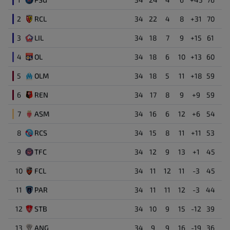
2
RCL
34
22
4
8
+31
70
3
LIL
34
18
7
9
+15
61
4
OL
34
18
6
10
+13
60
5
OLM
34
18
5
11
+18
59
6
REN
34
17
8
9
+9
59
7
ASM
34
16
6
12
+6
54
8
RCS
34
15
8
11
+11
53
9
TFC
34
12
9
13
+1
45
10
FCL
34
11
12
11
-3
45
11
PAR
34
11
11
12
-3
44
12
STB
34
10
9
15
-12
39
13
ANG
34
9
9
16
-19
36