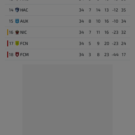
14
HAC
34
7
14
13
-12
35
15
AUX
34
8
10
16
-10
34
16
NIC
34
7
11
16
-23
32
17
FCN
34
5
9
20
-23
24
18
FCM
34
3
8
23
-44
17