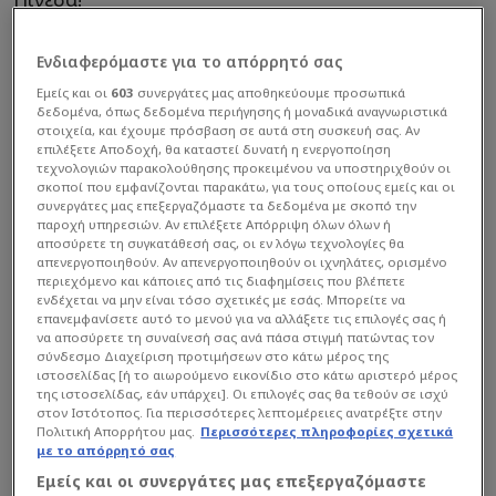
Ενδιαφερόμαστε για το απόρρητό σας
Εμείς και οι
603
συνεργάτες μας αποθηκεύουμε προσωπικά
δεδομένα, όπως δεδομένα περιήγησης ή μοναδικά αναγνωριστικά
στοιχεία, και έχουμε πρόσβαση σε αυτά στη συσκευή σας. Αν
επιλέξετε Αποδοχή, θα καταστεί δυνατή η ενεργοποίηση
τεχνολογιών παρακολούθησης προκειμένου να υποστηριχθούν οι
σκοποί που εμφανίζονται παρακάτω, για τους οποίους εμείς και οι
συνεργάτες μας επεξεργαζόμαστε τα δεδομένα με σκοπό την
παροχή υπηρεσιών. Αν επιλέξετε Απόρριψη όλων όλων ή
αποσύρετε τη συγκατάθεσή σας, οι εν λόγω τεχνολογίες θα
απενεργοποιηθούν. Αν απενεργοποιηθούν οι ιχνηλάτες, ορισμένο
περιεχόμενο και κάποιες από τις διαφημίσεις που βλέπετε
ενδέχεται να μην είναι τόσο σχετικές με εσάς. Μπορείτε να
επανεμφανίσετε αυτό το μενού για να αλλάξετε τις επιλογές σας ή
να αποσύρετε τη συναίνεσή σας ανά πάσα στιγμή πατώντας τον
σύνδεσμο Διαχείριση προτιμήσεων στο κάτω μέρος της
ιστοσελίδας [ή το αιωρούμενο εικονίδιο στο κάτω αριστερό μέρος
της ιστοσελίδας, εάν υπάρχει]. Οι επιλογές σας θα τεθούν σε ισχύ
στον Ιστότοπος. Για περισσότερες λεπτομέρειες ανατρέξτε στην
Πολιτική Απορρήτου μας.
Περισσότερες πληροφορίες σχετικά
με το απόρρητό σας
Εμείς και οι συνεργάτες μας επεξεργαζόμαστε