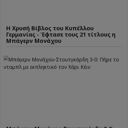
Η Χρυσή Βίβλος του Κυπέλλου
Γερμανίας - Έφτασε τους 21 τίτλους η
Μπάγερν Μονάχου