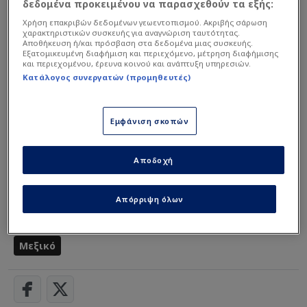
δεδομένα προκειμένου να παρασχεθούν τα εξής:
Χρήση επακριβών δεδομένων γεωεντοπισμού. Ακριβής σάρωση
χαρακτηριστικών συσκευής για αναγνώριση ταυτότητας.
Αποθήκευση ή/και πρόσβαση στα δεδομένα μιας συσκευής.
Εξατομικευμένη διαφήμιση και περιεχόμενο, μέτρηση διαφήμισης
και περιεχομένου, έρευνα κοινού και ανάπτυξη υπηρεσιών.
Κατάλογος συνεργατών (προμηθευτές)
Εμφάνιση σκοπών
Αποδοχή
Διαβάστε
περισσότερα στο enwsi.gr
Απόρριψη όλων
Αϊτή
Μουντιάλ 2026
Ορμπελίν Πινέδα
Μεξικό