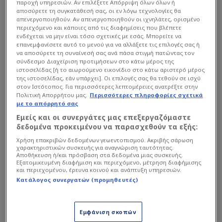
παροχή υπηρεσιών. Αν επιλέξετε Απόρριψη όλων όλων ή
αποσύρετε τη συγκατάθεσή σας, οι εν λόγω τεχνολογίες θα
απενεργοποιηθούν. Αν απενεργοποιηθούν οι ιχνηλάτες, ορισμένο
περιεχόμενο και κάποιες από τις διαφημίσεις που βλέπετε
ενδέχεται να μην είναι τόσο σχετικές με εσάς. Μπορείτε να
επανεμφανίσετε αυτό το μενού για να αλλάξετε τις επιλογές σας ή
να αποσύρετε τη συναίνεσή σας ανά πάσα στιγμή πατώντας τον
σύνδεσμο Διαχείριση προτιμήσεων στο κάτω μέρος της
ιστοσελίδας [ή το αιωρούμενο εικονίδιο στο κάτω αριστερό μέρος
Το Μεξικό μπήκε στο τουρνουά με τον αέρα της
της ιστοσελίδας, εάν υπάρχει]. Οι επιλογές σας θα τεθούν σε ισχύ
έδρας και με την υποχρέωση να επιβεβαιώσει τον
στον Ιστότοπος. Για περισσότερες λεπτομέρειες ανατρέξτε στην
Πολιτική Απορρήτου μας.
Περισσότερες πληροφορίες σχετικά
ρόλο του απέναντι σε μια Νότια Αφρική που,
με το απόρρητό σας
θεωρητικά, δεν ήταν αμελητέος αντίπαλος. Στην
Εμείς και οι συνεργάτες μας επεξεργαζόμαστε
πράξη, όμως, η διαφορά ποιότητας φάνηκε από
δεδομένα προκειμένου να παρασχεθούν τα εξής:
νωρίς.
Χρήση επακριβών δεδομένων γεωεντοπισμού. Ακριβής σάρωση
χαρακτηριστικών συσκευής για αναγνώριση ταυτότητας.
Αποθήκευση ή/και πρόσβαση στα δεδομένα μιας συσκευής.
Εξατομικευμένη διαφήμιση και περιεχόμενο, μέτρηση διαφήμισης
Οι Μεξικανοί κυριάρχησαν, πίεσαν, ανάγκασαν
και περιεχομένου, έρευνα κοινού και ανάπτυξη υπηρεσιών.
τον αντίπαλο σε λάθη και εκμεταλλεύτηκαν κάθε
Κατάλογος συνεργατών (προμηθευτές)
ευκαιρία που τους δόθηκε. Η Νότια Αφρική έμεινε
σχεδόν ακίνδυνη επιθετικά, με μόλις τρεις τελικές
Εμφάνιση σκοπών
και ελάχιστη απειλή στο αντίπαλο τέρμα. Η