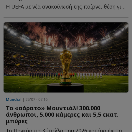
Η UEFA με νέα ανακοίνωσή της παίρνει θέση για τη διορία π...
Mundial
| 29/07 - 07:16
Το «αόρατο» Μουντιάλ! 300.000
άνθρωποι, 5.000 κάμερες και 5,5 εκατ.
μπύρες
Το Παγκόσμιο Κύπελλο του 2026 κατέρριψε τα όρια του ποδοσφαίρου κ...