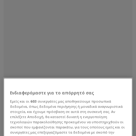
Ενδιαφερόμαστε για το απόρρητό σας
Εμείς και οι
603
συνεργάτες μας αποθηκεύουμε προσωπικά
δεδομένα, όπως δεδομένα περιήγησης ή μοναδικά αναγνωριστικά
στοιχεία, και έχουμε πρόσβαση σε αυτά στη συσκευή σας. Αν
επιλέξετε Αποδοχή, θα καταστεί δυνατή η ενεργοποίηση
τεχνολογιών παρακολούθησης προκειμένου να υποστηριχθούν οι
σκοποί που εμφανίζονται παρακάτω, για τους οποίους εμείς και οι
συνεργάτες μας επεξεργαζόμαστε τα δεδομένα με σκοπό την