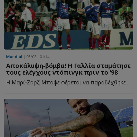
Mundial
| 05/08 - 01:14
Αποκάλυψη-βόμβα! Η Γαλλία σταμάτησε
τους ελέγχους ντόπινγκ πριν το ’98
Η Μαρί-Ζορζ Μπαφέ φέρεται να παραδέχθηκε ότι οι έλεγχοι σ...