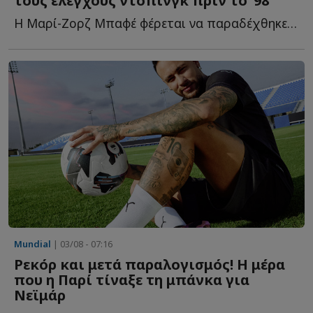
τους ελέγχους ντόπινγκ πριν το ’98
Η Μαρί-Ζορζ Μπαφέ φέρεται να παραδέχθηκε ότι οι έλεγχοι σ...
Mundial
| 03/08 - 07:16
Ρεκόρ και μετά παραλογισμός! Η μέρα
που η Παρί τίναξε τη μπάνκα για
Νεϊμάρ