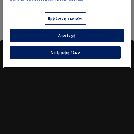
Κατάρ
Ελβετία
Εμφάνιση σκοπών
Αποδοχή
#AllSportsVideo
Απόρριψη όλων