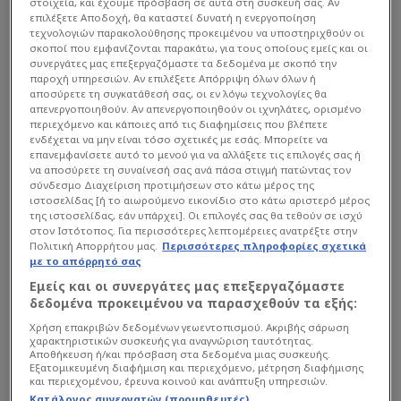
στοιχεία, και έχουμε πρόσβαση σε αυτά στη συσκευή σας. Αν
επιλέξετε Αποδοχή, θα καταστεί δυνατή η ενεργοποίηση
τεχνολογιών παρακολούθησης προκειμένου να υποστηριχθούν οι
σκοποί που εμφανίζονται παρακάτω, για τους οποίους εμείς και οι
συνεργάτες μας επεξεργαζόμαστε τα δεδομένα με σκοπό την
παροχή υπηρεσιών. Αν επιλέξετε Απόρριψη όλων όλων ή
αποσύρετε τη συγκατάθεσή σας, οι εν λόγω τεχνολογίες θα
απενεργοποιηθούν. Αν απενεργοποιηθούν οι ιχνηλάτες, ορισμένο
περιεχόμενο και κάποιες από τις διαφημίσεις που βλέπετε
ενδέχεται να μην είναι τόσο σχετικές με εσάς. Μπορείτε να
επανεμφανίσετε αυτό το μενού για να αλλάξετε τις επιλογές σας ή
να αποσύρετε τη συναίνεσή σας ανά πάσα στιγμή πατώντας τον
σύνδεσμο Διαχείριση προτιμήσεων στο κάτω μέρος της
ιστοσελίδας [ή το αιωρούμενο εικονίδιο στο κάτω αριστερό μέρος
της ιστοσελίδας, εάν υπάρχει]. Οι επιλογές σας θα τεθούν σε ισχύ
στον Ιστότοπος. Για περισσότερες λεπτομέρειες ανατρέξτε στην
Πολιτική Απορρήτου μας.
Περισσότερες πληροφορίες σχετικά
με το απόρρητό σας
Εμείς και οι συνεργάτες μας επεξεργαζόμαστε
δεδομένα προκειμένου να παρασχεθούν τα εξής:
Χρήση επακριβών δεδομένων γεωεντοπισμού. Ακριβής σάρωση
χαρακτηριστικών συσκευής για αναγνώριση ταυτότητας.
Αποθήκευση ή/και πρόσβαση στα δεδομένα μιας συσκευής.
Εξατομικευμένη διαφήμιση και περιεχόμενο, μέτρηση διαφήμισης
και περιεχομένου, έρευνα κοινού και ανάπτυξη υπηρεσιών.
Κατάλογος συνεργατών (προμηθευτές)