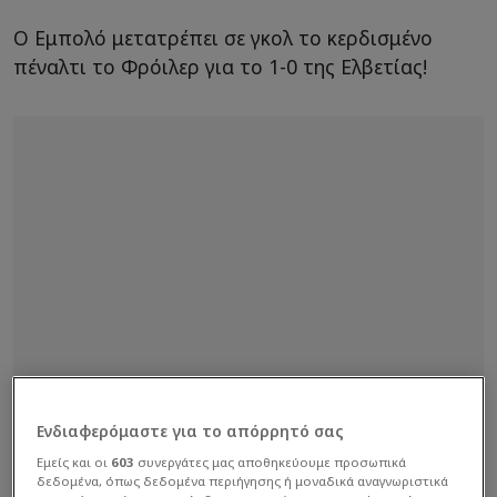
Ο Εμπολό μετατρέπει σε γκολ το κερδισμένο
πέναλτι το Φρόιλερ για το 1-0 της Ελβετίας!
Ενδιαφερόμαστε για το απόρρητό σας
Εμείς και οι
603
συνεργάτες μας αποθηκεύουμε προσωπικά
δεδομένα, όπως δεδομένα περιήγησης ή μοναδικά αναγνωριστικά