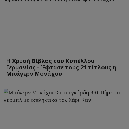
Η Χρυσή Βίβλος του Κυπέλλου
Γερμανίας - Έφτασε τους 21 τίτλους η
Μπάγερν Μονάχου