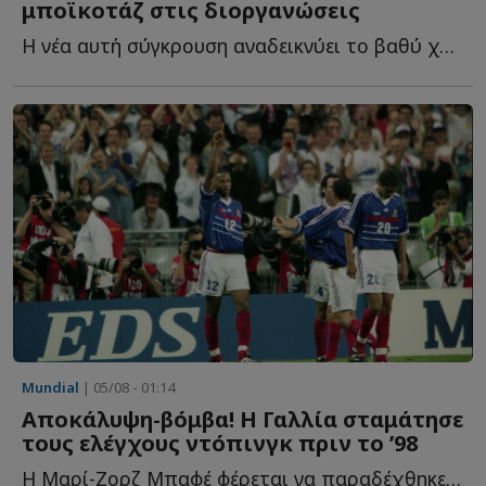
μποϊκοτάζ στις διοργανώσεις
Η νέα αυτή σύγκρουση αναδεικνύει το βαθύ χάσμα που ε...
Mundial
| 05/08 - 01:14
Αποκάλυψη-βόμβα! Η Γαλλία σταμάτησε
τους ελέγχους ντόπινγκ πριν το ’98
Η Μαρί-Ζορζ Μπαφέ φέρεται να παραδέχθηκε ότι οι έλεγχοι σ...