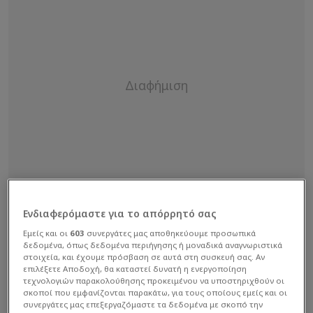
Ενδιαφερόμαστε για το απόρρητό σας
Εμείς και οι
603
συνεργάτες μας αποθηκεύουμε προσωπικά
δεδομένα, όπως δεδομένα περιήγησης ή μοναδικά αναγνωριστικά
στοιχεία, και έχουμε πρόσβαση σε αυτά στη συσκευή σας. Αν
επιλέξετε Αποδοχή, θα καταστεί δυνατή η ενεργοποίηση
τεχνολογιών παρακολούθησης προκειμένου να υποστηριχθούν οι
σκοποί που εμφανίζονται παρακάτω, για τους οποίους εμείς και οι
συνεργάτες μας επεξεργαζόμαστε τα δεδομένα με σκοπό την