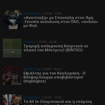
Euroleague
| 03/06 - 19:09
«Ανατίναξη» με Σπανούλη στον Άρη
-Γενναία ανανέωση στον ΠΑΟ, «ανάσα»
με Φαλ
Mundial
| 02/06 - 20:48
Τρομερή απόκρουση Κουρτουά σε
πλασέ του Μόντριτς! (ΒΙΝΤΕΟ)
Bundesliga
| 26/05 - 00:22
Εφιάλτης για τον Κουλιεράκη - Η
Βόλφσμπουργκ υποβιβάστηκε!
(Highlights)
Euroleague
| 25/05 - 15:20
Το All In Ολυμπιακού και η επόμενη