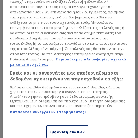
Ο διεθνής φορ πραγματοποίησε το ντεμπούτο
παροχή υπηρεσιών. Αν επιλέξετε Απόρριψη όλων όλων ή
αποσύρετε τη συγκατάθεσή σας, οι εν λόγω τεχνολογίες θα
του σε Μουντιάλ στην αναμέτρηση της Αϊτής με
απενεργοποιηθούν. Αν απενεργοποιηθούν οι ιχνηλάτες, ορισμένο
τη Σκωτία, όμως λίγες ώρες αργότερα κατάφερε
περιεχόμενο και κάποιες από τις διαφημίσεις που βλέπετε
ενδέχεται να μην είναι τόσο σχετικές με εσάς. Μπορείτε να
να τραβήξει τα βλέμματα για έναν εντελώς
επανεμφανίσετε αυτό το μενού για να αλλάξετε τις επιλογές σας ή
διαφορετικό λόγο. Σε συνέντευξή του στη γαλλική
να αποσύρετε τη συναίνεσή σας ανά πάσα στιγμή πατώντας τον
σύνδεσμο Διαχείριση προτιμήσεων στο κάτω μέρος της
«L' Equipe», ο άσος της Ένωσης αποκάλυψε ότι ο
ιστοσελίδας [ή το αιωρούμενο εικονίδιο στο κάτω αριστερό μέρος
μεγάλος του στόχος μετά το τέλος της
της ιστοσελίδας, εάν υπάρχει]. Οι επιλογές σας θα τεθούν σε ισχύ
στον Ιστότοπος. Για περισσότερες λεπτομέρειες ανατρέξτε στην
ποδοσφαιρικής του καριέρας είναι να ενταχθεί
Πολιτική Απορρήτου μας.
Περισσότερες πληροφορίες σχετικά
με το απόρρητό σας
στο FBI.
Εμείς και οι συνεργάτες μας επεξεργαζόμαστε
δεδομένα προκειμένου να παρασχεθούν τα εξής:
Χρήση επακριβών δεδομένων γεωεντοπισμού. Ακριβής σάρωση
χαρακτηριστικών συσκευής για αναγνώριση ταυτότητας.
Αποθήκευση ή/και πρόσβαση στα δεδομένα μιας συσκευής.
Εξατομικευμένη διαφήμιση και περιεχόμενο, μέτρηση διαφήμισης
και περιεχομένου, έρευνα κοινού και ανάπτυξη υπηρεσιών.
Κατάλογος συνεργατών (προμηθευτές)
Εμφάνιση σκοπών