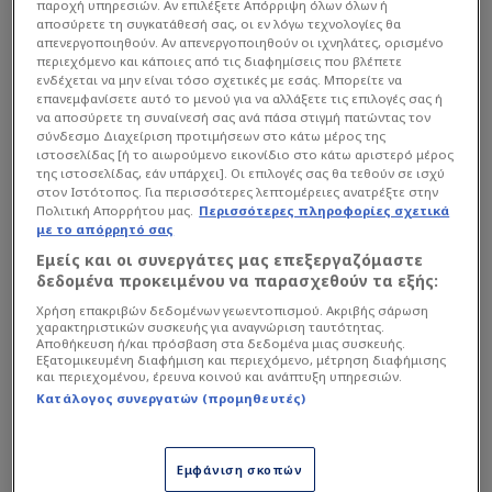
παροχή υπηρεσιών. Αν επιλέξετε Απόρριψη όλων όλων ή
αποσύρετε τη συγκατάθεσή σας, οι εν λόγω τεχνολογίες θα
απενεργοποιηθούν. Αν απενεργοποιηθούν οι ιχνηλάτες, ορισμένο
περιεχόμενο και κάποιες από τις διαφημίσεις που βλέπετε
ενδέχεται να μην είναι τόσο σχετικές με εσάς. Μπορείτε να
επανεμφανίσετε αυτό το μενού για να αλλάξετε τις επιλογές σας ή
να αποσύρετε τη συναίνεσή σας ανά πάσα στιγμή πατώντας τον
σύνδεσμο Διαχείριση προτιμήσεων στο κάτω μέρος της
ιστοσελίδας [ή το αιωρούμενο εικονίδιο στο κάτω αριστερό μέρος
της ιστοσελίδας, εάν υπάρχει]. Οι επιλογές σας θα τεθούν σε ισχύ
στον Ιστότοπος. Για περισσότερες λεπτομέρειες ανατρέξτε στην
Πολιτική Απορρήτου μας.
Περισσότερες πληροφορίες σχετικά
με το απόρρητό σας
Εμείς και οι συνεργάτες μας επεξεργαζόμαστε
δεδομένα προκειμένου να παρασχεθούν τα εξής:
Όπως είναι φυσικό, οι πρωταθλητές κόσμου,
Χρήση επακριβών δεδομένων γεωεντοπισμού. Ακριβής σάρωση
χαρακτηριστικών συσκευής για αναγνώριση ταυτότητας.
πλέον, έβαλαν στα ταμεία τους το μεγαλύτερο
Αποθήκευση ή/και πρόσβαση στα δεδομένα μιας συσκευής.
Εξατομικευμένη διαφήμιση και περιεχόμενο, μέτρηση διαφήμισης
ποσό σε σχέση με όλες τις υπόλοιπες ομάδες της
και περιεχομένου, έρευνα κοινού και ανάπτυξη υπηρεσιών.
διοργάνωσης. ενώ τα συνολικά έσοδα που έλαβαν
Κατάλογος συνεργατών (προμηθευτές)
όλες οι ομάδες που συμμετείχαν σε αυτή
ξεπέρασε τα 2 δισεκατομμύρια ευρώ.
Εμφάνιση σκοπών