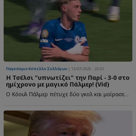
Παγκόσμιο Κύπελλο Συλλόγων
| 13/07/2025 - 23:02
Η Τσέλσι "υπνωτίζει" την Παρί - 3-0 στο
ημίχρονο με μαγικό Πάλμερ! (Vid)
Ο Κόουλ Πάλμερ πέτυχε δύο γκολ και μοίρασε μία ασίστ, μ...