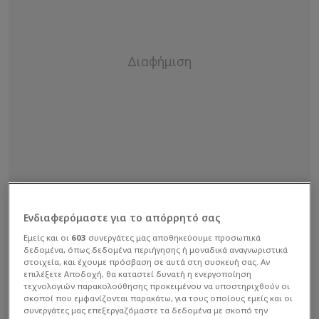
Ενδιαφερόμαστε για το απόρρητό σας
Εμείς και οι
603
συνεργάτες μας αποθηκεύουμε προσωπικά
δεδομένα, όπως δεδομένα περιήγησης ή μοναδικά αναγνωριστικά
στοιχεία, και έχουμε πρόσβαση σε αυτά στη συσκευή σας. Αν
επιλέξετε Αποδοχή, θα καταστεί δυνατή η ενεργοποίηση
τεχνολογιών παρακολούθησης προκειμένου να υποστηριχθούν οι
σκοποί που εμφανίζονται παρακάτω, για τους οποίους εμείς και οι
συνεργάτες μας επεξεργαζόμαστε τα δεδομένα με σκοπό την