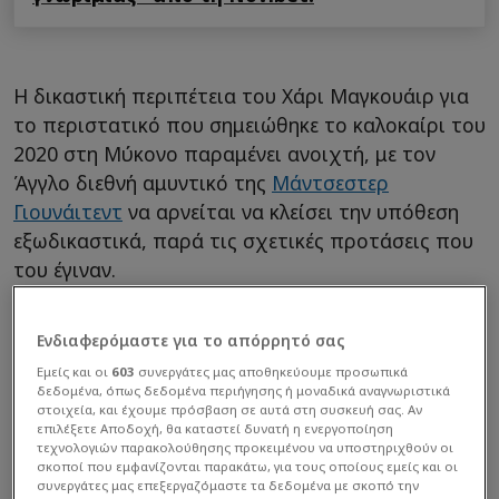
Η δικαστική περιπέτεια του Χάρι Μαγκουάιρ για
το περιστατικό που σημειώθηκε το καλοκαίρι του
2020 στη Μύκονο παραμένει ανοιχτή, με τον
Άγγλο διεθνή αμυντικό της
Μάντσεστερ
Γιουνάιτεντ
να αρνείται να κλείσει την υπόθεση
εξωδικαστικά, παρά τις σχετικές προτάσεις που
του έγιναν.
Ενδιαφερόμαστε για το απόρρητό σας
Εμείς και οι
603
συνεργάτες μας αποθηκεύουμε προσωπικά
δεδομένα, όπως δεδομένα περιήγησης ή μοναδικά αναγνωριστικά
στοιχεία, και έχουμε πρόσβαση σε αυτά στη συσκευή σας. Αν
επιλέξετε Αποδοχή, θα καταστεί δυνατή η ενεργοποίηση
τεχνολογιών παρακολούθησης προκειμένου να υποστηριχθούν οι
σκοποί που εμφανίζονται παρακάτω, για τους οποίους εμείς και οι
συνεργάτες μας επεξεργαζόμαστε τα δεδομένα με σκοπό την