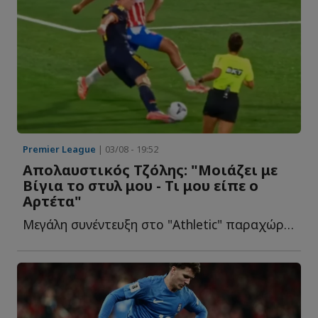
Premier League
| 03/08 - 19:52
Απολαυστικός Τζόλης: "Μοιάζει με
Βίγια το στυλ μου - Τι μου είπε ο
Αρτέτα"
Μεγάλη συνέντευξη στο "Athletic" παραχώρησε ο διεθνής εξτρέμ, μ...