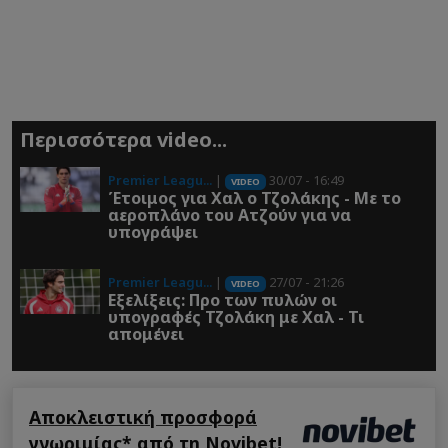
Περισσότερα video...
Premier Leagu...
|
30/07 - 16:49
VIDEO
Έτοιμος για Χαλ ο Τζολάκης - Με το
αεροπλάνο του Ατζούν για να
υπογράψει
Premier Leagu...
|
27/07 - 21:26
VIDEO
Εξελίξεις: Προ των πυλών οι
υπογραφές Τζολάκη με Χαλ - Τι
απομένει
Αποκλειστική προσφορά
γνωριμίας* από τη Novibet!