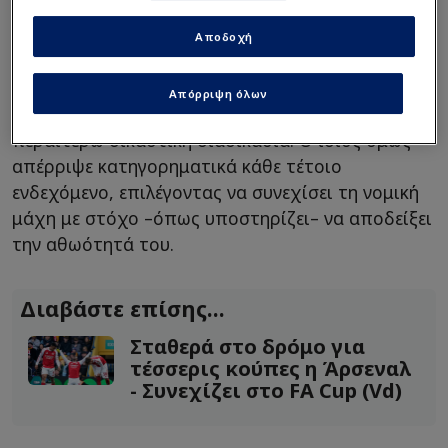
Σύμφωνα με πληροφορίες από το περιβάλλον του
Αποδοχή
ποδοσφαιριστή, στον Μαγκουάιρ προτάθηκε
επανειλημμένα να καταβάλει περίπου
60.000
Απόρριψη όλων
ευρώ
ώστε να τερματιστεί η υπόθεση χωρίς
περαιτέρω δικαστική διαδικασία. Ο ίδιος όμως
απέρριψε κατηγορηματικά κάθε τέτοιο
ενδεχόμενο, επιλέγοντας να συνεχίσει τη νομική
μάχη με στόχο –όπως υποστηρίζει– να αποδείξει
την αθωότητά του.
Διαβάστε επίσης...
Σταθερά στο δρόμο για
τέσσερις κούπες η Άρσεναλ
- Συνεχίζει στο FA Cup (Vd)