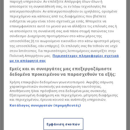
παροχή υπηρεσιών. Αν επιλέξετε Απόρριψη όλων όλων ή
αποσύρετε τη συγκατάθεσή σας, οι εν λόγω τεχνολογίες θα
απενεργοποιηθούν. Αν απενεργοποιηθούν οι ιχνηλάτες, ορισμένο
περιεχόμενο και κάποιες από τις διαφημίσεις που βλέπετε
ενδέχεται να μην είναι τόσο σχετικές με εσάς. Μπορείτε να
επανεμφανίσετε αυτό το μενού για να αλλάξετε τις επιλογές σας ή
να αποσύρετε τη συναίνεσή σας ανά πάσα στιγμή πατώντας τον
σύνδεσμο Διαχείριση προτιμήσεων στο κάτω μέρος της
ιστοσελίδας [ή το αιωρούμενο εικονίδιο στο κάτω αριστερό μέρος
της ιστοσελίδας, εάν υπάρχει]. Οι επιλογές σας θα τεθούν σε ισχύ
στον Ιστότοπος. Για περισσότερες λεπτομέρειες ανατρέξτε στην
Πολιτική Απορρήτου μας.
Περισσότερες πληροφορίες σχετικά
με το απόρρητό σας
Εμείς και οι συνεργάτες μας επεξεργαζόμαστε
δεδομένα προκειμένου να παρασχεθούν τα εξής:
Χρήση επακριβών δεδομένων γεωεντοπισμού. Ακριβής σάρωση
χαρακτηριστικών συσκευής για αναγνώριση ταυτότητας.
Αποθήκευση ή/και πρόσβαση στα δεδομένα μιας συσκευής.
Εξατομικευμένη διαφήμιση και περιεχόμενο, μέτρηση διαφήμισης
και περιεχομένου, έρευνα κοινού και ανάπτυξη υπηρεσιών.
Κατάλογος συνεργατών (προμηθευτές)
Εμφάνιση σκοπών