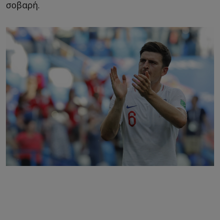
σοβαρή.