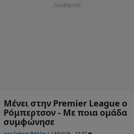
Μένει στην Premier League ο
Ρόμπερτσον - Με ποια ομάδα
συμφώνησε
του Γιάννη Ράλλη
| 14/04/26 - 13:47