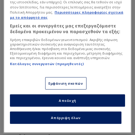
της ιστοσελίδας, εάν υπάρχει]. Οι επιλογές σας θα τεθούν σε ισχύ
στον Ιστότοπος. Για περισσότερες λεπτομέρειες ανατρέξτε στην
Πολιτική Απορρήτου μας.
Περισσότερες πληροφορίες σχετικά
με το απόρρητό σας
Εμείς και οι συνεργάτες μας επεξεργαζόμαστε
δεδομένα προκειμένου να παρασχεθούν τα εξής:
Χρήση επακριβών δεδομένων γεωεντοπισμού. Ακριβής σάρωση
χαρακτηριστικών συσκευής για αναγνώριση ταυτότητας.
Αποθήκευση ή/και πρόσβαση στα δεδομένα μιας συσκευής.
Εξατομικευμένη διαφήμιση και περιεχόμενο, μέτρηση διαφήμισης
Ο 32χρονος Σκωτσέζος διεθνής αριστερός
και περιεχομένου, έρευνα κοινού και ανάπτυξη υπηρεσιών.
μπακ μένει ελεύθερος στο τέλος της σεζόν από
Κατάλογος συνεργατών (προμηθευτές)
τη
Λίβερπουλ
και θ' αποχωρήσει από το
«Ανφιλντ», μετά από οκτώ χρόνια, έχοντας
Εμφάνιση σκοπών
προτάσεις από
Σέλτικ
, Αστον Βίλα, Γουλβς και
Κρίσταλ Πάλας
, αλλά η Τότεναμ θα είναι
Αποδοχή
τελικά ο επόμενος σταθμός στην καριέρα του,
καθώς τού έχει προτείνει τριετές συμβόλαιο
συνεργασίας.
Απόρριψη όλων