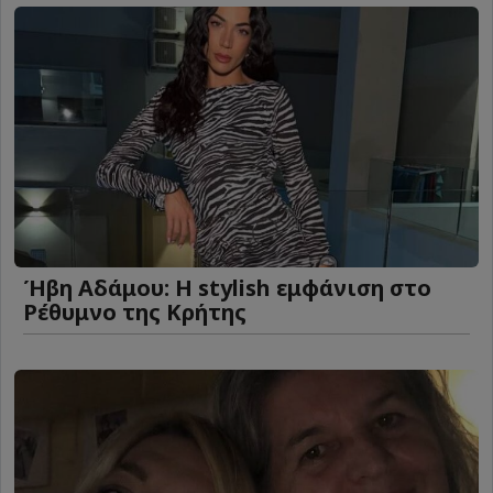
Ήβη Αδάμου: Η stylish εμφάνιση στο
Ρέθυμνο της Κρήτης