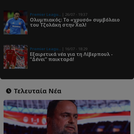
Premier Leagu...
| 26/07 - 19:37
Ολυμπιακός: To «χρυσό» συμβόλαιο
του Τζολάκη στην Χαλ!
Premier Leagu...
| 16/07 - 18:29
Εξαιρετικά νέα για τη Λίβερπουλ -
“Δένει” παικταρά!
Τελευταία Νέα