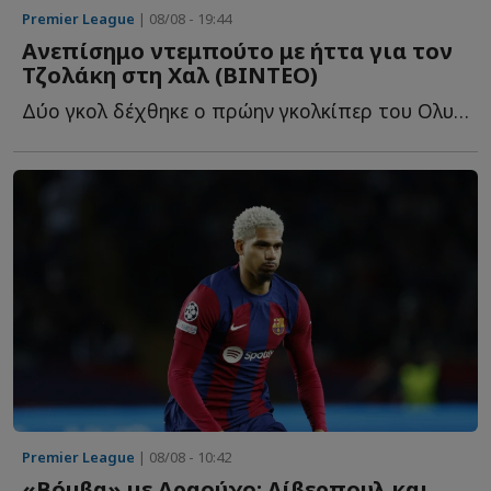
Premier League
| 08/08 - 19:44
Ανεπίσημο ντεμπούτο με ήττα για τον
Τζολάκη στη Χαλ (ΒΙΝΤΕΟ)
Δύο γκολ δέχθηκε ο πρώην γκολκίπερ του Ολυμπιακού στο 2-...
Premier League
| 08/08 - 10:42
«Βόμβα» με Αραούχο: Λίβερπουλ και