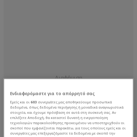
Ενδιαφερόμαστε για το απόρρητό σας
Εμείς και οι
603
συνεργάτες μας αποθηκεύουμε προσωπικά
δεδομένα, όπως δεδομένα περιήγησης ή μοναδικά αναγνωριστικά
στοιχεία, και έχουμε πρόσβαση σε αυτά στη συσκευή σας. Αν
επιλέξετε Αποδοχή, θα καταστεί δυνατή η ενεργοποίηση
τεχνολογιών παρακολούθησης προκειμένου να υποστηριχθούν οι
σκοποί που εμφανίζονται παρακάτω, για τους οποίους εμείς και οι
συνεργάτες μας επεξεργαζόμαστε τα δεδομένα με σκοπό την