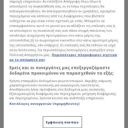
παροχή υπηρεσιών. Αν επιλέξετε Απόρριψη όλων όλων ή
αποσύρετε τη συγκατάθεσή σας, οι εν λόγω τεχνολογίες θα
απενεργοποιηθούν. Αν απενεργοποιηθούν οι ιχνηλάτες, ορισμένο
περιεχόμενο και κάποιες από τις διαφημίσεις που βλέπετε
ενδέχεται να μην είναι τόσο σχετικές με εσάς. Μπορείτε να
επανεμφανίσετε αυτό το μενού για να αλλάξετε τις επιλογές σας ή
να αποσύρετε τη συναίνεσή σας ανά πάσα στιγμή πατώντας τον
σύνδεσμο Διαχείριση προτιμήσεων στο κάτω μέρος της
Στο ποδόσφαιρο η δόξα πάει συνήθως σε εκείνον
ιστοσελίδας [ή το αιωρούμενο εικονίδιο στο κάτω αριστερό μέρος
της ιστοσελίδας, εάν υπάρχει]. Οι επιλογές σας θα τεθούν σε ισχύ
που στέλνει την μπάλα στα δίχτυα. Ο σκόρερ
στον Ιστότοπος. Για περισσότερες λεπτομέρειες ανατρέξτε στην
γίνεται πρωτοσέλιδο, ο σκόρερ μπαίνει στα
Πολιτική Απορρήτου μας.
Περισσότερες πληροφορίες σχετικά
με το απόρρητό σας
highlights, ο σκόρερ μένει στη μνήμη. Όμως πίσω
Εμείς και οι συνεργάτες μας επεξεργαζόμαστε
από κάθε μεγάλο φορ, πίσω από κάθε εξτρέμ που
δεδομένα προκειμένου να παρασχεθούν τα εξής:
τελειώνει τη φάση, υπάρχει συχνά ένας παίκτης
Χρήση επακριβών δεδομένων γεωεντοπισμού. Ακριβής σάρωση
που βλέπει το γήπεδο πριν από όλους. Αυτός
χαρακτηριστικών συσκευής για αναγνώριση ταυτότητας.
Αποθήκευση ή/και πρόσβαση στα δεδομένα μιας συσκευής.
είναι ο δημιουργός. Και η Premier League έχει
Εξατομικευμένη διαφήμιση και περιεχόμενο, μέτρηση διαφήμισης
αρχίσει εδώ και χρόνια να του δίνει την αξία που
και περιεχομένου, έρευνα κοινού και ανάπτυξη υπηρεσιών.
Κατάλογος συνεργατών (προμηθευτές)
του αναλογεί.
Η φετινή περίπτωση του Μπρούνο Φερνάντες
Εμφάνιση σκοπών