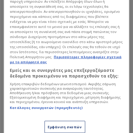
παροχή υπηρεσιών. Αν επιλέξετε Απόρριψη όλων όλων ή
αποσύρετε τη συγκατάθεσή σας, οι εν λόγω τεχνολογίες θα
απενεργοποιηθούν. Αν απενεργοποιηθούν οι ιχνηλάτες, ορισμένο
περιεχόμενο και κάποιες από τις διαφημίσεις που βλέπετε
ενδέχεται να μην είναι τόσο σχετικές με εσάς. Μπορείτε να
επανεμφανίσετε αυτό το μενού για να αλλάξετε τις επιλογές σας ή
να αποσύρετε τη συναίνεσή σας ανά πάσα στιγμή πατώντας τον
σύνδεσμο Διαχείριση προτιμήσεων στο κάτω μέρος της
ιστοσελίδας [ή το αιωρούμενο εικονίδιο στο κάτω αριστερό μέρος
της ιστοσελίδας, εάν υπάρχει]. Οι επιλογές σας θα τεθούν σε ισχύ
στον Ιστότοπος. Για περισσότερες λεπτομέρειες ανατρέξτε στην
Πολιτική Απορρήτου μας.
Περισσότερες πληροφορίες σχετικά
Ο πρόεδρος του Ολυμπιακού, που είναι και
με το απόρρητό σας
ιδιοκτήτης της αγγλικής ομάδας, ήταν περιχαρής
Εμείς και οι συνεργάτες μας επεξεργαζόμαστε
μετά το τέλος του αγώνα δίνοντας το «παρών»
δεδομένα προκειμένου να παρασχεθούν τα εξής:
στο γήπεδο των Λονδρέζων, με τους οπαδούς
Χρήση επακριβών δεδομένων γεωεντοπισμού. Ακριβής σάρωση
χαρακτηριστικών συσκευής για αναγνώριση ταυτότητας.
της Νότιγχαμ να τον επευφημούν.
Αποθήκευση ή/και πρόσβαση στα δεδομένα μιας συσκευής.
Εξατομικευμένη διαφήμιση και περιεχόμενο, μέτρηση διαφήμισης
και περιεχομένου, έρευνα κοινού και ανάπτυξη υπηρεσιών.
Κατάλογος συνεργατών (προμηθευτές)
Διαβάστε επίσης...
Θα πουλήσει παίκτη στη
Μάντσεστερ Σίτι ο
Εμφάνιση σκοπών