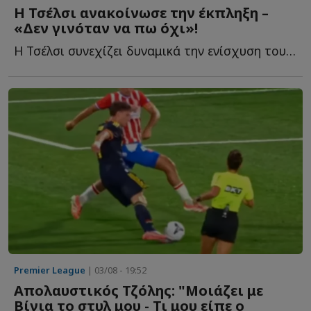
Η Τσέλσι ανακοίνωσε την έκπληξη –
«Δεν γινόταν να πω όχι»!
Η Τσέλσι συνεχίζει δυναμικά την ενίσχυση του ρόστερ τ...
Premier League
| 03/08 - 19:52
Απολαυστικός Τζόλης: "Μοιάζει με
Βίγια το στυλ μου - Τι μου είπε ο