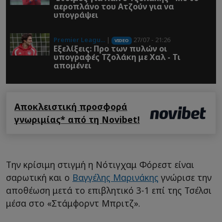
αεροπλάνο του Ατζούν για να
υπογράψει
Premier Leagu...
|
27/07 - 21:26
VIDEO
Εξελίξεις: Προ των πυλών οι
υπογραφές Τζολάκη με Χαλ - Τι
απομένει
Αποκλειστική προσφορά
γνωριμίας* από τη Novibet!
Την κρίσιμη στιγμή η Νότιγχαμ Φόρεστ είναι
σαρωτική και ο
Βαγγέλης Μαρινάκης
γνώρισε την
αποθέωση μετά το επιβλητικό 3-1 επί της Τσέλσι
μέσα στο «Στάμφορντ Μπριτζ».