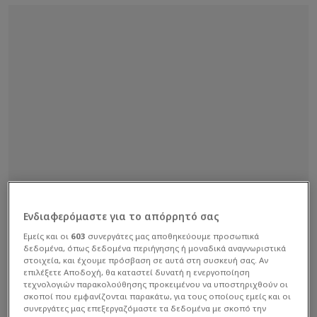
Ενδιαφερόμαστε για το απόρρητό σας
Εμείς και οι
603
συνεργάτες μας αποθηκεύουμε προσωπικά
δεδομένα, όπως δεδομένα περιήγησης ή μοναδικά αναγνωριστικά
στοιχεία, και έχουμε πρόσβαση σε αυτά στη συσκευή σας. Αν
επιλέξετε Αποδοχή, θα καταστεί δυνατή η ενεργοποίηση
τεχνολογιών παρακολούθησης προκειμένου να υποστηριχθούν οι
σκοποί που εμφανίζονται παρακάτω, για τους οποίους εμείς και οι
συνεργάτες μας επεξεργαζόμαστε τα δεδομένα με σκοπό την