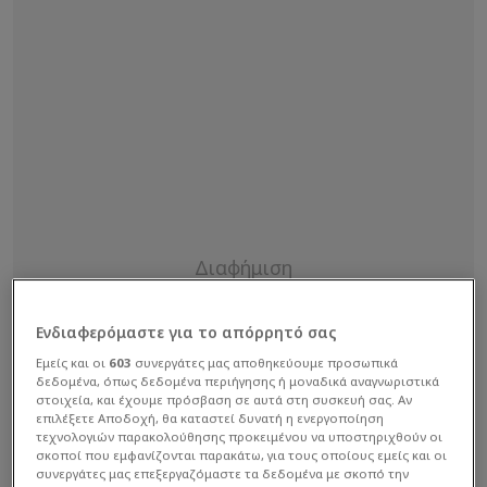
Ενδιαφερόμαστε για το απόρρητό σας
Εμείς και οι
603
συνεργάτες μας αποθηκεύουμε προσωπικά
δεδομένα, όπως δεδομένα περιήγησης ή μοναδικά αναγνωριστικά
στοιχεία, και έχουμε πρόσβαση σε αυτά στη συσκευή σας. Αν
επιλέξετε Αποδοχή, θα καταστεί δυνατή η ενεργοποίηση
τεχνολογιών παρακολούθησης προκειμένου να υποστηριχθούν οι
σκοποί που εμφανίζονται παρακάτω, για τους οποίους εμείς και οι
συνεργάτες μας επεξεργαζόμαστε τα δεδομένα με σκοπό την