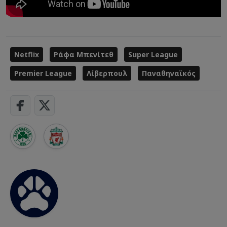
Netflix
Ράφα Μπενίτεθ
Super League
Premier League
Λίβερπουλ
Παναθηναϊκός