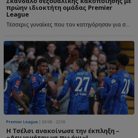
Σκάνδαλο σεξουαλικής κακοποίησης με
πρώην ιδιοκτήτη ομάδας Premier
League
Τέσσερις γυναίκες που τον κατηγόρησαν για σεξουαλική β...
Premier League
| 03/08 - 22:58
Η Τσέλσι ανακοίνωσε την έκπληξη –
«Δεν γινόταν να πω όχι»!