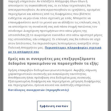
παροχή υπηρεσιών. Αν επιλέξετε Απόρριψη όλων όλων ή
αποσύρετε τη συγκατάθεσή σας, οι εν λόγω τεχνολογίες θα
απενεργοποιηθούν. Αν απενεργοποιηθούν οι ιχνηλάτες, ορισμένο
περιεχόμενο και κάποιες από τις διαφημίσεις που βλέπετε
ενδέχεται να μην είναι τόσο σχετικές με εσάς. Μπορείτε να
επανεμφανίσετε αυτό το μενού για να αλλάξετε τις επιλογές σας ή
να αποσύρετε τη συναίνεσή σας ανά πάσα στιγμή πατώντας τον
σύνδεσμο Διαχείριση προτιμήσεων στο κάτω μέρος της
ιστοσελίδας [ή το αιωρούμενο εικονίδιο στο κάτω αριστερό μέρος
της ιστοσελίδας, εάν υπάρχει]. Οι επιλογές σας θα τεθούν σε ισχύ
στον Ιστότοπος. Για περισσότερες λεπτομέρειες ανατρέξτε στην
Πολιτική Απορρήτου μας.
Περισσότερες πληροφορίες σχετικά
με το απόρρητό σας
Εμείς και οι συνεργάτες μας επεξεργαζόμαστε
δεδομένα προκειμένου να παρασχεθούν τα εξής:
Χρήση επακριβών δεδομένων γεωεντοπισμού. Ακριβής σάρωση
χαρακτηριστικών συσκευής για αναγνώριση ταυτότητας.
Αποθήκευση ή/και πρόσβαση στα δεδομένα μιας συσκευής.
Εξατομικευμένη διαφήμιση και περιεχόμενο, μέτρηση διαφήμισης
και περιεχομένου, έρευνα κοινού και ανάπτυξη υπηρεσιών.
Κατάλογος συνεργατών (προμηθευτές)
AP
Το φιλμ περιλαμβάνει αποκαλυπτικές περιγραφές
Εμφάνιση σκοπών
των μεγάλων πρωταγωνιστών εκείνης της