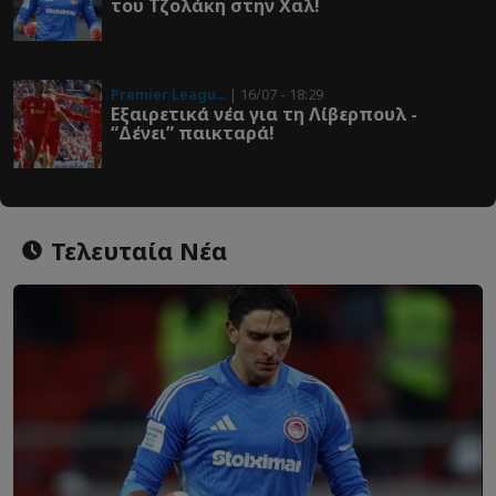
του Τζολάκη στην Χαλ!
Premier Leagu...
| 16/07 - 18:29
Εξαιρετικά νέα για τη Λίβερπουλ -
“Δένει” παικταρά!
Τελευταία Νέα