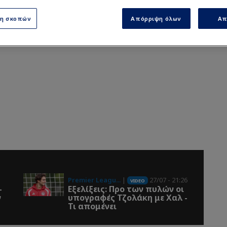
ση σκοπών
Απόρριψη όλων
Απ
Premier Leagu...
|
27/07 - 21:26
VIDEO
-
Εξελίξεις: Προ των πυλών οι
ν
υπογραφές Τζολάκη με Χαλ -
Τι απομένει