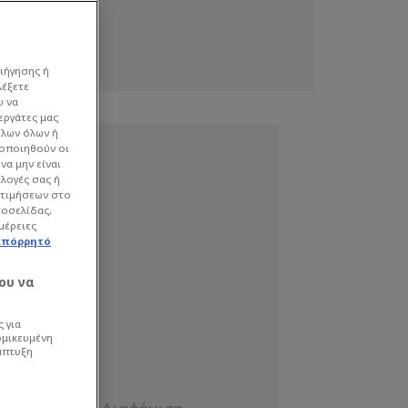
ιήγησης ή
λέξετε
υ να
εργάτες μας
όλων όλων ή
γοποιηθούν οι
να μην είναι
ιλογές σας ή
οτιμήσεων στο
τοσελίδας,
μέρειες
απόρρητό
ου να
 για
ομικευμένη
άπτυξη