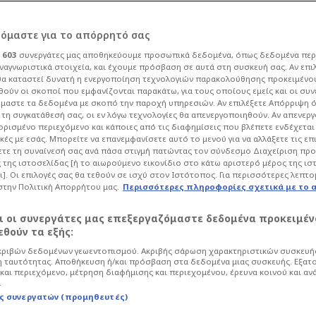
ρόμαστε για το απόρρητό σας
ι
603
συνεργάτες μας αποθηκεύουμε προσωπικά δεδομένα, όπως δεδομένα περ
ναγνωριστικά στοιχεία, και έχουμε πρόσβαση σε αυτά στη συσκευή σας. Αν επι
α καταστεί δυνατή η ενεργοποίηση τεχνολογιών παρακολούθησης προκειμένο
 Τσέλσι - Σώθηκε
ούν οι σκοποί που εμφανίζονται παρακάτω, για τους οποίους εμείς και οι συν
μαστε τα δεδομένα με σκοπό την παροχή υπηρεσιών. Αν επιλέξετε Απόρριψη 
τη συγκατάθεσή σας, οι εν λόγω τεχνολογίες θα απενεργοποιηθούν. Αν απενερ
ναμ (ΒΙΝΤΕΟ)
 ορισμένο περιεχόμενο και κάποιες από τις διαφημίσεις που βλέπετε ενδέχεται 
κές με εσάς. Μπορείτε να επανεμφανίσετε αυτό το μενού για να αλλάξετε τις επ
τε τη συναίνεσή σας ανά πάσα στιγμή πατώντας τον σύνδεσμο Διαχείριση πρ
 της ιστοσελίδας [ή το αιωρούμενο εικονίδιο στο κάτω αριστερό μέρος της ισ
6 - 20:14
Ποδόσφαιρο
Premier League
ι]. Οι επιλογές σας θα τεθούν σε ισχύ στον Ιστότοπος. Για περισσότερες λεπτο
στην Πολιτική Απορρήτου μας.
Περισσότερες πληροφορίες σχετικά με το 
υαρντιόλα στη Σίτι και για Σαλάχ,
ευρωπαϊκά εισιτήρια
αι οι συνεργάτες μας επεξεργαζόμαστε δεδομένα προκειμέν
θούν τα εξής:
ριβών δεδομένων γεωεντοπισμού. Ακριβής σάρωση χαρακτηριστικών συσκευής
 ταυτότητας. Αποθήκευση ή/και πρόσβαση στα δεδομένα μιας συσκευής. Εξατ
και περιεχόμενο, μέτρηση διαφήμισης και περιεχομένου, έρευνα κοινού και αν
.
ς συνεργατών (προμηθευτές)