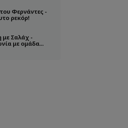
του Φερνάντες -
υτο ρεκόρ!
 με Σαλάχ -
ία με ομάδα...