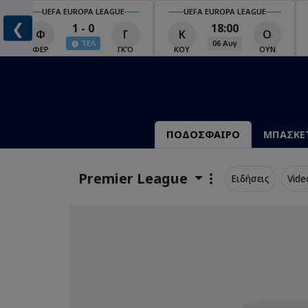
UEFA EUROPA LEAGUE
UEFA EUROPA LEAGUE
❮
1 - 0
18:00
Φ
Γ
Κ
Ο
ΤΕΛ
06 Αυγ
Ο
ΦΕΡ
ΓΚΌ
ΚΟΥ
ΟΥΝ
ΠΟΔΟΣΦΑΙΡΟ
ΜΠΑΣΚΕ
Premier League
Ειδήσεις
Vide