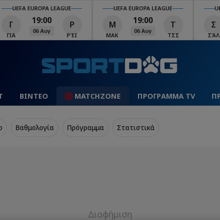
UEFA EUROPA LEAGUE
UEFA EUROPA LEAGUE
U
19:00
19:00
Γ
Ρ
Μ
Τ
Σ
06 Αυγ
06 Αυγ
ΓΙΑ
ΡΈΙ
ΜΑΚ
ΤΣΣ
ΣΆΛ
Τ
ΒΙΝΤΕΟ
MATCHZONE
ΠΡΟΓΡΑΜΜΑ TV
Π
o
Βαθμολογία
Πρόγραμμα
Στατιστικά