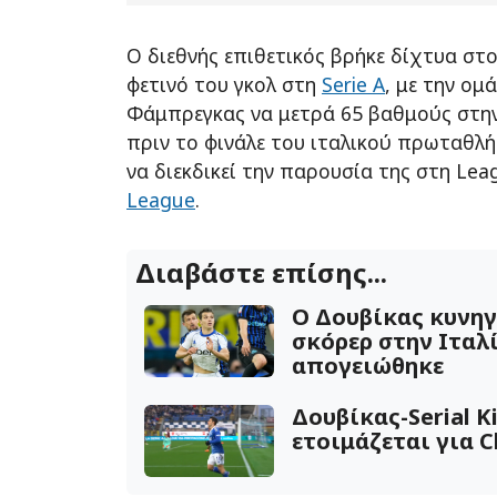
Ο διεθνής επιθετικός βρήκε δίχτυα στο
φετινό του γκολ στη
Serie A
, με την ομ
Φάμπρεγκας να μετρά 65 βαθμούς στην
πριν το φινάλε του ιταλικού πρωταθλή
να διεκδικεί την παρουσία της στη Le
League
.
Διαβάστε επίσης...
Ο Δουβίκας κυνηγά
σκόρερ στην Ιταλί
απογειώθηκε
Δουβίκας-Serial Ki
ετοιμάζεται για 