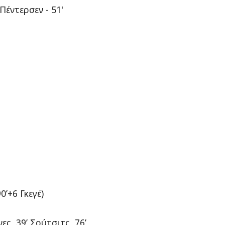
 Πέντερσεν - 51'
0’+6 Γκεγέ)
ς, 39’ Σούτσιτς, 76’