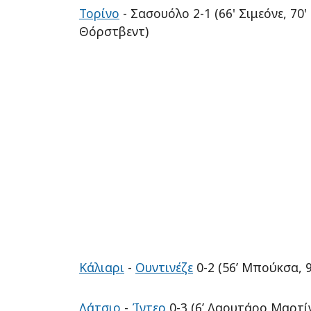
Τορίνο
- Σασουόλο 2-1 (66' Σιμεόνε, 70'
Θόρστβεντ)
Κάλιαρι
-
Ουντινέζε
0-2 (56’ Mπούκσα, 9
Λάτσιο
-
Ίντερ
0-3 (6’ Λαουτάρο Μαρτίνε