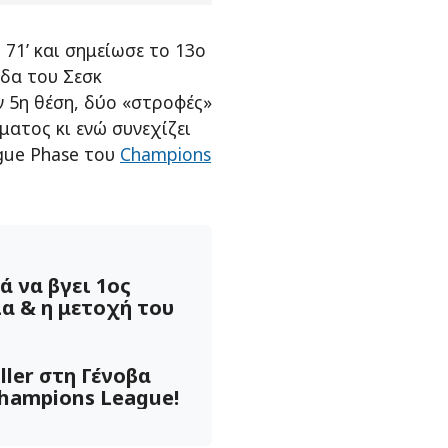
 71’ και σημείωσε το 13ο
άδα του Σεσκ
 5η θέση, δύο «στροφές»
ματος κι ενώ συνεχίζει
ague Phase του
Champions
 να βγει 1ος
α & η μετοχή του
ller στη Γένοβα
Champions League!