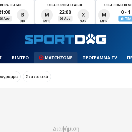
EUROPA LEAGUE
UEFA CONFERENCE LEAGUE
UEFA CONFERE
22:00
0 - 1
1 - 
Χ
Μ
Α
06 Αυγ
ΤΕΛ
ΤΕ
ΧΑΡ
ΜΠΡ
ΑΠΌ
ΠΑΟ
Τ
ΒΙΝΤΕΟ
MATCHZONE
ΠΡΟΓΡΑΜΜΑ TV
Π
ρόγραμμα
Στατιστικά