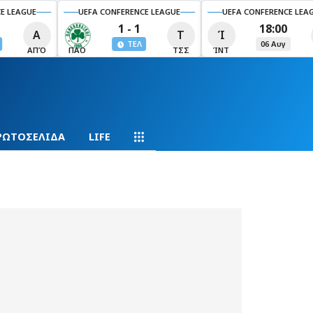
NCE LEAGUE
UEFA CONFERENCE LEAGUE
UEFA CONFERENCE L
1
18:00
19:00
Τ
Ί
Β
Γ
Λ
06 Αυγ
06 Αυγ
ΤΣΣ
ΊΝΤ
ΒΑΝ
ΓΙΆ
ΡΩΤΟΣΕΛΙΔΑ
LIFE