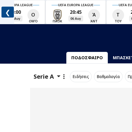
UEFA EUROPA LEAGUE
UEFA EUROPA LEAGUE
UEFA 
❮
20:45
21:00
Ά
Τ
Β
Μ
06 Αυγ
06 Αυγ
ΑΟΚ
ΆΝΤ
ΤΟΥ
ΒΙΚ
ΜΠΕ
ΠΟΔΟΣΦΑΙΡΟ
ΜΠΑΣΚΕ
Serie A
Ειδήσεις
Βαθμολογία
Π