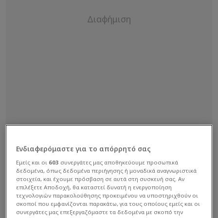
Ενδιαφερόμαστε για το απόρρητό σας
Εμείς και οι
603
συνεργάτες μας αποθηκεύουμε προσωπικά
δεδομένα, όπως δεδομένα περιήγησης ή μοναδικά αναγνωριστικά
Η σχετική ανακοίνωση με τις αποφάσεις του
στοιχεία, και έχουμε πρόσβαση σε αυτά στη συσκευή σας. Αν
επιλέξετε Αποδοχή, θα καταστεί δυνατή η ενεργοποίηση
Δ.Σ της Super League 2:
τεχνολογιών παρακολούθησης προκειμένου να υποστηριχθούν οι
σκοποί που εμφανίζονται παρακάτω, για τους οποίους εμείς και οι
συνεργάτες μας επεξεργαζόμαστε τα δεδομένα με σκοπό την