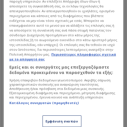
παροχή υπηρεσιών. Αν επιλέξετε Απόρριψη όλων όλων ή
Διαβάστε επίσης...
αποσύρετε τη συγκατάθεσή σας, οι εν λόγω τεχνολογίες θα
απενεργοποιηθούν. Αν απενεργοποιηθούν οι ιχνηλάτες, ορισμένο
Έκλεισε τερματοφύλακα
περιεχόμενο και κάποιες από τις διαφημίσεις που βλέπετε
από το εξωτερικό ο ΠΑΟ!
ενδέχεται να μην είναι τόσο σχετικές με εσάς. Μπορείτε να
Ομάδα Superleague για
επανεμφανίσετε αυτό το μενού για να αλλάξετε τις επιλογές σας ή
να αποσύρετε τη συναίνεσή σας ανά πάσα στιγμή πατώντας τον
Τσιφτσή
σύνδεσμο Διαχείριση προτιμήσεων στο κάτω μέρος της
Φεύγει πρωτοκλασάτος
ιστοσελίδας [ή το αιωρούμενο εικονίδιο στο κάτω αριστερό μέρος
άσος του ΠΑΟΚ - "Βράζουν"
της ιστοσελίδας, εάν υπάρχει]. Οι επιλογές σας θα τεθούν σε ισχύ
στον Ιστότοπος. Για περισσότερες λεπτομέρειες ανατρέξτε στην
με Λουτσέσκου δύο παίκτες!
Πολιτική Απορρήτου μας.
Περισσότερες πληροφορίες σχετικά
με το απόρρητό σας
Εμείς και οι συνεργάτες μας επεξεργαζόμαστε
δεδομένα προκειμένου να παρασχεθούν τα εξής:
«Ολοκληρώθηκε το Διοικητικό Συμβούλιο της Super
Χρήση επακριβών δεδομένων γεωεντοπισμού. Ακριβής σάρωση
League 2, όπου αποφασίστηκαν τα εξής:
χαρακτηριστικών συσκευής για αναγνώριση ταυτότητας.
Αποθήκευση ή/και πρόσβαση στα δεδομένα μιας συσκευής.
Εξατομικευμένη διαφήμιση και περιεχόμενο, μέτρηση διαφήμισης
και περιεχομένου, έρευνα κοινού και ανάπτυξη υπηρεσιών.
Κατάλογος συνεργατών (προμηθευτές)
Εμφάνιση σκοπών