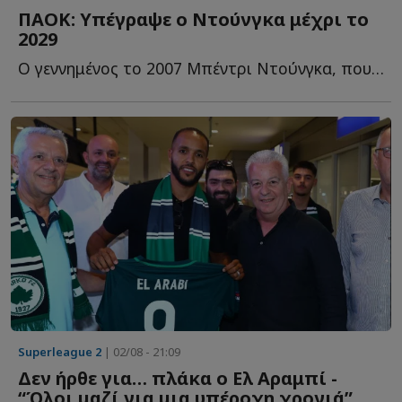
ΠΑΟΚ: Υπέγραψε ο Ντούνγκα μέχρι το
2029
O γεννημένος το 2007 Μπέντρι Ντούνγκα, που εκπαιδεύεται σ...
Superleague 2
| 02/08 - 21:09
Δεν ήρθε για… πλάκα ο Ελ Αραμπί -
“Όλοι μαζί για μια υπέροχη χρονιά”