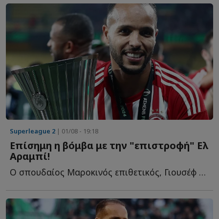
Superleague 2
| 01/08 - 19:18
Επίσημη η βόμβα με την "επιστροφή" Ελ
Αραμπί!
Ο σπουδαίος Μαροκινός επιθετικός, Γιουσέφ Ελ Αραμπί, ε...