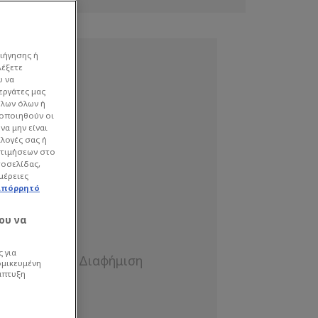
ιήγησης ή
λέξετε
υ να
εργάτες μας
όλων όλων ή
γοποιηθούν οι
να μην είναι
ιλογές σας ή
οτιμήσεων στο
τοσελίδας,
μέρειες
απόρρητό
ου να
 για
ομικευμένη
άπτυξη