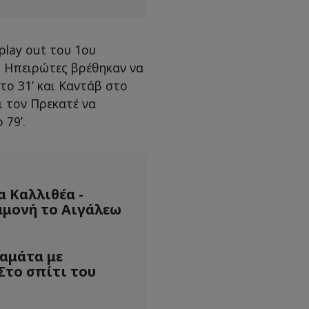
play out του 1ου
ι Ηπειρώτες βρέθηκαν να
το 31’ και Καντάβ στο
αι τον Πρεκατέ να
 79’.
α Καλλιθέα -
αμονή το Αιγάλεω
αμάτα με
Στο σπίτι του