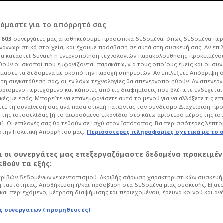
ΠΑΣ Γιάννινα, έπεσε
ρόμαστε για το απόρρητό σας
ι
603
συνεργάτες μας αποθηκεύουμε προσωπικά δεδομένα, όπως δεδομένα περ
Στο άγχος ο ΠΑΟΚ Β’
ναγνωριστικά στοιχεία, και έχουμε πρόσβαση σε αυτά στη συσκευή σας. Αν επι
α καταστεί δυνατή η ενεργοποίηση τεχνολογιών παρακολούθησης προκειμένο
ούν οι σκοποί που εμφανίζονται παρακάτω, για τους οποίους εμείς και οι συν
μαστε τα δεδομένα με σκοπό την παροχή υπηρεσιών. Αν επιλέξετε Απόρριψη 
τη συγκατάθεσή σας, οι εν λόγω τεχνολογίες θα απενεργοποιηθούν. Αν απενερ
 ορισμένο περιεχόμενο και κάποιες από τις διαφημίσεις που βλέπετε ενδέχεται 
κές με εσάς. Μπορείτε να επανεμφανίσετε αυτό το μενού για να αλλάξετε τις επ
ου
| 05/04/26 - 17:05
Ποδόσφαιρο
Superleague 2
τε τη συναίνεσή σας ανά πάσα στιγμή πατώντας τον σύνδεσμο Διαχείριση πρ
 της ιστοσελίδας [ή το αιωρούμενο εικονίδιο στο κάτω αριστερό μέρος της ισ
 τον υποβιβασμό των Ηπειρωτών - Ήττα
ι]. Οι επιλογές σας θα τεθούν σε ισχύ στον Ιστότοπος. Για περισσότερες λεπτο
ους” (2-1)
στην Πολιτική Απορρήτου μας.
Περισσότερες πληροφορίες σχετικά με το 
αι οι συνεργάτες μας επεξεργαζόμαστε δεδομένα προκειμέν
θούν τα εξής:
ριβών δεδομένων γεωεντοπισμού. Ακριβής σάρωση χαρακτηριστικών συσκευής
 ταυτότητας. Αποθήκευση ή/και πρόσβαση στα δεδομένα μιας συσκευής. Εξατ
και περιεχόμενο, μέτρηση διαφήμισης και περιεχομένου, έρευνα κοινού και αν
.
ς συνεργατών (προμηθευτές)