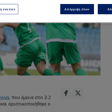
ση σκοπών
Απόρριψη όλων
Απ
νινα
, που έμεινε στο 2-2
και οριστικοποιήθηκε ο