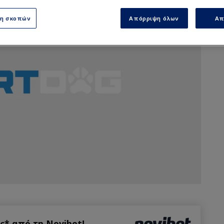
ση σκοπών
Απόρριψη όλων
Απ
* από τη Novibet!