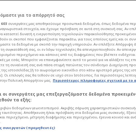
ρόμαστε για το απόρρητό σας
ι
603
συνεργάτες μας αποθηκεύουμε προσωπικά δεδομένα, όπως δεδομένα περ
ναγνωριστικά στοιχεία, και έχουμε πρόσβαση σε αυτά στη συσκευή σας. Αν επι
α καταστεί δυνατή η ενεργοποίηση τεχνολογιών παρακολούθησης προκειμένο
έωση για πρώην
ούν οι σκοποί που εμφανίζονται παρακάτω, για τους οποίους εμείς και οι συν
μαστε τα δεδομένα με σκοπό την παροχή υπηρεσιών. Αν επιλέξετε Απόρριψη 
τη συγκατάθεσή σας, οι εν λόγω τεχνολογίες θα απενεργοποιηθούν. Αν απενερ
ού - Βγάζει...
 ορισμένο περιεχόμενο και κάποιες από τις διαφημίσεις που βλέπετε ενδέχεται 
κές με εσάς. Μπορείτε να επανεμφανίσετε αυτό το μενού για να αλλάξετε τις επ
τε τη συναίνεσή σας ανά πάσα στιγμή πατώντας τον σύνδεσμο Διαχείριση πρ
 σε 50 ματς!
 της ιστοσελίδας [ή το αιωρούμενο εικονίδιο στο κάτω αριστερό μέρος της ισ
ι]. Οι επιλογές σας θα τεθούν σε ισχύ στον Ιστότοπος. Για περισσότερες λεπτο
στην Πολιτική Απορρήτου μας.
Περισσότερες πληροφορίες σχετικά με το 
σφαιρο
Super League
αι οι συνεργάτες μας επεξεργαζόμαστε δεδομένα προκειμέν
ικό των Ερυθρόλευκων με τον ίδιο να
θούν τα εξής:
 παίζει μετρώντας 28 γκολ σε 50
ριβών δεδομένων γεωεντοπισμού. Ακριβής σάρωση χαρακτηριστικών συσκευής
 ταυτότητας. Αποθήκευση ή/και πρόσβαση στα δεδομένα μιας συσκευής. Εξατ
και περιεχόμενο, μέτρηση διαφήμισης και περιεχομένου, έρευνα κοινού και αν
.
ς συνεργατών (προμηθευτές)