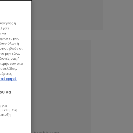
ιήγησης ή
λέξετε
υ να
εργάτες μας
όλων όλων ή
γοποιηθούν οι
να μην είναι
ιλογές σας ή
οτιμήσεων στο
τοσελίδας,
μέρειες
απόρρητό
ου να
 για
ομικευμένη
άπτυξη