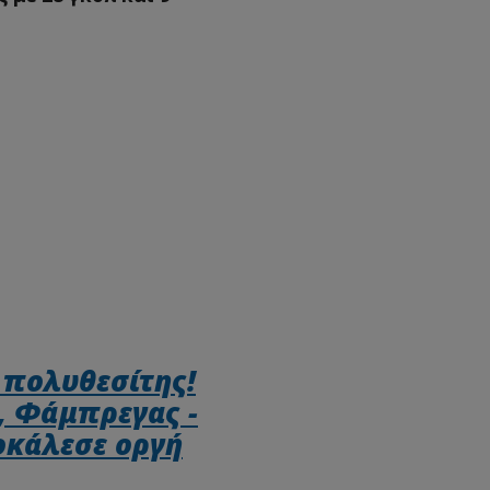
 πολυθεσίτης!
 Φάμπρεγας -
ροκάλεσε οργή