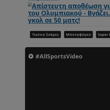
Τικίνιο Σοάρες
Μποταφόγκο
Super 
#AllSportsVideo