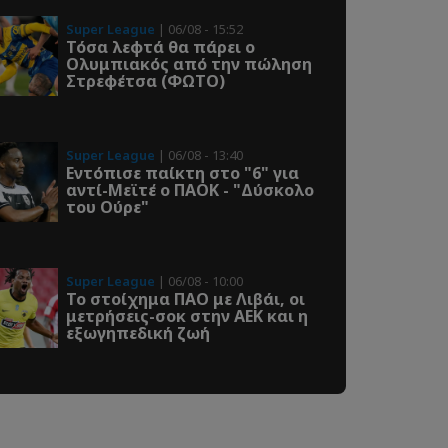
Super League
| 06/08 - 15:52
Τόσα λεφτά θα πάρει ο
Ολυμπιακός από την πώληση
Στρεφέτσα (ΦΩΤΟ)
Super League
| 06/08 - 13:40
Εντόπισε παίκτη στο "6" για
αντί-Μεϊτέ ο ΠΑΟΚ - "Δύσκολο
του Ούρε"
Super League
| 06/08 - 10:00
Το στοίχημα ΠΑΟ με Λιβάι, οι
μετρήσεις-σοκ στην ΑΕΚ και η
εξωγηπεδική ζωή