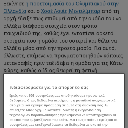
Ξεκίνησε
η προετοιμασία του Ολυμπιακού στην
Ολλανδία
και ο
Χοσέ Λουίς Μεντιλίμπαρ
από τη
αρχή έδειξε πως επιθυμεί από την ομάδα του να
αλλάξει διάφορα στοιχεία στον τρόπο
παιχνιδιού της, καθώς έχει εντοπίσει αρκετά
στοιχεία που η ομάδα του υστερεί και θέλει να
αλλάξει μέσα από την προετοιμασία. Για αυτό,
άλλωστε, επέμενε να πραγματοποιηθούν κάποιες
μεταγραφές πριν ταξιδέψει η ομάδα για τις Κάτω
Χώρες, καθώς ο ίδιος θεωρεί τη φετινή
προετοιμασία πάρα πολύ σημαντική.
Ενδιαφερόμαστε για το απόρρητό σας
Εμείς και οι
603
συνεργάτες μας αποθηκεύουμε προσωπικά
δεδομένα, όπως δεδομένα περιήγησης ή μοναδικά αναγνωριστικά
στοιχεία, και έχουμε πρόσβαση σε αυτά στη συσκευή σας. Αν
επιλέξετε Αποδοχή, θα καταστεί δυνατή η ενεργοποίηση
τεχνολογιών παρακολούθησης προκειμένου να υποστηριχθούν οι
σκοποί που εμφανίζονται παρακάτω, για τους οποίους εμείς και οι
συνεργάτες μας επεξεργαζόμαστε τα δεδομένα με σκοπό την