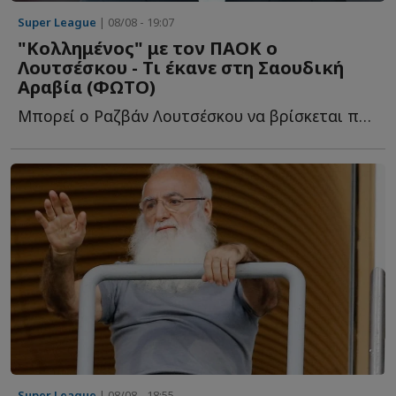
Super League
| 08/08 - 19:07
"Κολλημένος" με τον ΠΑΟΚ ο
Λουτσέσκου - Τι έκανε στη Σαουδική
Αραβία (ΦΩΤΟ)
Μπορεί ο Ραζβάν Λουτσέσκου να βρίσκεται πλέον στην Α...
Super League
| 08/08 - 18:55