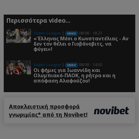
Περισσότερα video...
Super League
|
08/08 - 18:21
VIDEO
«Έλληνας Μέσι ο Κωνσταντέλιας - Αν
δεν τον θέλει ο Γιοβάνοβιτς, να
φύγει»!
Super League
|
08/08 - 14:30
VIDEO
Οι φήμες για Ιωαννίδη και
Ολυμπιακό-ΠΑΟΚ, η ρήτρα και η
απόφαση Αλαφούζου!
Αποκλειστική προσφορά
γνωριμίας* από τη Novibet!