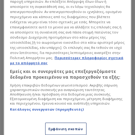
παροχή υπηρεσιών. Αν επιλέξετε Απόρριψη όλων όλων ή
αποσύρετε τη συγκατάθεσή σας, οι εν λόγω τεχνολογίες θα
απενεργοποιηθούν. Αν απενεργοποιηθούν οι ιχνηλάτες, ορισμένο
περιεχόμενο και κάποιες από τις διαφημίσεις που βλέπετε
ενδέχεται να μην είναι τόσο σχετικές με εσάς. Μπορείτε να
επανεμφανίσετε αυτό το μενού για να αλλάξετε τις επιλογές σας ή
να αποσύρετε τη συναίνεσή σας ανά πάσα στιγμή πατώντας τον
σύνδεσμο Διαχείριση προτιμήσεων στο κάτω μέρος της
ιστοσελίδας [ή το αιωρούμενο εικονίδιο στο κάτω αριστερό μέρος
της ιστοσελίδας, εάν υπάρχει]. Οι επιλογές σας θα τεθούν σε ισχύ
στον Ιστότοπος. Για περισσότερες λεπτομέρειες ανατρέξτε στην
Πολιτική Απορρήτου μας.
Περισσότερες πληροφορίες σχετικά
με το απόρρητό σας
Εμείς και οι συνεργάτες μας επεξεργαζόμαστε
δεδομένα προκειμένου να παρασχεθούν τα εξής:
Χρήση επακριβών δεδομένων γεωεντοπισμού. Ακριβής σάρωση
χαρακτηριστικών συσκευής για αναγνώριση ταυτότητας.
Αποθήκευση ή/και πρόσβαση στα δεδομένα μιας συσκευής.
Εξατομικευμένη διαφήμιση και περιεχόμενο, μέτρηση διαφήμισης
και περιεχομένου, έρευνα κοινού και ανάπτυξη υπηρεσιών.
Κατάλογος συνεργατών (προμηθευτές)
Εμφάνιση σκοπών