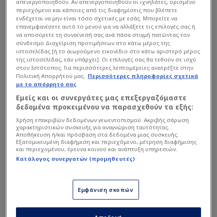
απενεργοποιηθούν. Αν απενεργοποιηθούν οι ιχνηλάτες, ορισμένο
περιεχόμενο και κάποιες από τις διαφημίσεις που βλέπετε
ενδέχεται να μην είναι τόσο σχετικές με εσάς. Μπορείτε να
επανεμφανίσετε αυτό το μενού για να αλλάξετε τις επιλογές σας ή
να αποσύρετε τη συναίνεσή σας ανά πάσα στιγμή πατώντας τον
Την προηγούμενη αγωνιστική ο Ολυμπιακός είχε
σύνδεσμο Διαχείριση προτιμήσεων στο κάτω μέρος της
φέρει ισοπαλία 1-1 με τον Παναθηναϊκό στη
ιστοσελίδας [ή το αιωρούμενο εικονίδιο στο κάτω αριστερό μέρος
της ιστοσελίδας, εάν υπάρχει]. Οι επιλογές σας θα τεθούν σε ισχύ
Λεωφόρο, ενώ ο
Λεβαδειακός
επικράτησε με 4-0
στον Ιστότοπος. Για περισσότερες λεπτομέρειες ανατρέξτε στην
τον
ΟΦΗ
και ανέβηκε 5η θέση της βαθμολογίας.
Πολιτική Απορρήτου μας.
Περισσότερες πληροφορίες σχετικά
με το απόρρητό σας
Εμείς και οι συνεργάτες μας επεξεργαζόμαστε
Διαβάστε επίσης...
δεδομένα προκειμένου να παρασχεθούν τα εξής:
Χρήση επακριβών δεδομένων γεωεντοπισμού. Ακριβής σάρωση
Η πιθανή 11αδα του
χαρακτηριστικών συσκευής για αναγνώριση ταυτότητας.
Ολυμπιακού - Τι... φοβάται
Αποθήκευση ή/και πρόσβαση στα δεδομένα μιας συσκευής.
Εξατομικευμένη διαφήμιση και περιεχόμενο, μέτρηση διαφήμισης
ο Μεντιλίμπαρ από
και περιεχομένου, έρευνα κοινού και ανάπτυξη υπηρεσιών.
Λεβαδειακό
Κατάλογος συνεργατών (προμηθευτές)
Υπόσχεση Ριμπάλτα σε
Ηλιόπουλο για μεγάλη
μεταγραφή - Μυστήριο
Εμφάνιση σκοπών
Γιάρεμτσουκ!