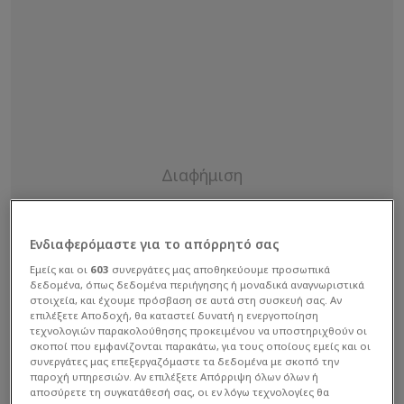
Ενδιαφερόμαστε για το απόρρητό σας
Εμείς και οι
603
συνεργάτες μας αποθηκεύουμε προσωπικά
δεδομένα, όπως δεδομένα περιήγησης ή μοναδικά αναγνωριστικά
στοιχεία, και έχουμε πρόσβαση σε αυτά στη συσκευή σας. Αν
επιλέξετε Αποδοχή, θα καταστεί δυνατή η ενεργοποίηση
τεχνολογιών παρακολούθησης προκειμένου να υποστηριχθούν οι
σκοποί που εμφανίζονται παρακάτω, για τους οποίους εμείς και οι
συνεργάτες μας επεξεργαζόμαστε τα δεδομένα με σκοπό την
παροχή υπηρεσιών. Αν επιλέξετε Απόρριψη όλων όλων ή
αποσύρετε τη συγκατάθεσή σας, οι εν λόγω τεχνολογίες θα