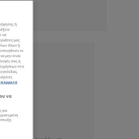
ιήγησης ή
λέξετε
υ να
εργάτες μας
όλων όλων ή
γοποιηθούν οι
να μην είναι
ιλογές σας ή
οτιμήσεων στο
τοσελίδας,
μέρειες
απόρρητό
ου να
 για
ομικευμένη
άπτυξη