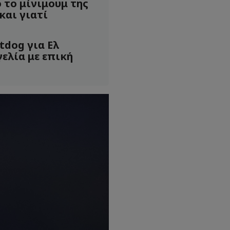
 το μίνιμουμ της
και γιατί
tdog για Ελ
ελία με επική