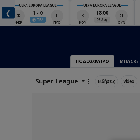
UEFA EUROPA LEAGUE
UEFA EUROPA LEAGUE
❮
1 - 0
18:00
Φ
Γ
Κ
Ο
ΤΕΛ
06 Αυγ
Ο
ΦΕΡ
ΓΚΌ
ΚΟΥ
ΟΥΝ
ΠΟΔΟΣΦΑΙΡΟ
ΜΠΑΣΚΕ
Super League
Ειδήσεις
Video