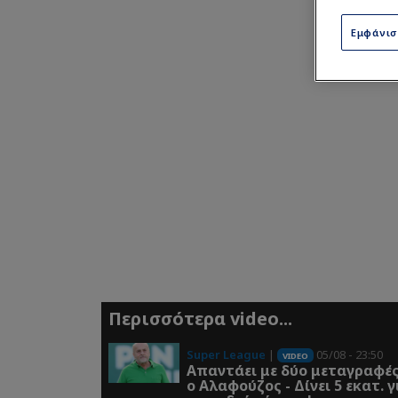
Εμφάνι
Περισσότερα video...
Super League
|
05/08 - 23:50
VIDEO
Απαντάει με δύο μεταγραφέ
ο Αλαφούζος - Δίνει 5 εκατ. για