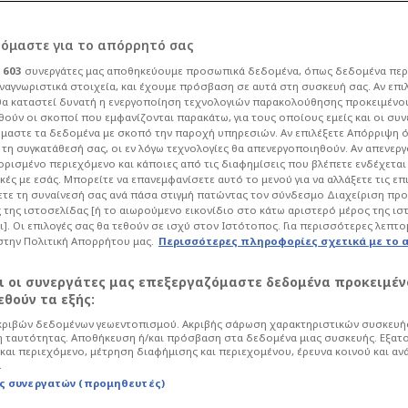
ρόμαστε για το απόρρητό σας
ι
603
συνεργάτες μας αποθηκεύουμε προσωπικά δεδομένα, όπως δεδομένα περ
ναγνωριστικά στοιχεία, και έχουμε πρόσβαση σε αυτά στη συσκευή σας. Αν επι
α καταστεί δυνατή η ενεργοποίηση τεχνολογιών παρακολούθησης προκειμένο
ρ για τον
ούν οι σκοποί που εμφανίζονται παρακάτω, για τους οποίους εμείς και οι συν
μαστε τα δεδομένα με σκοπό την παροχή υπηρεσιών. Αν επιλέξετε Απόρριψη 
τη συγκατάθεσή σας, οι εν λόγω τεχνολογίες θα απενεργοποιηθούν. Αν απενερ
ίνησε ήδη επαφές
 ορισμένο περιεχόμενο και κάποιες από τις διαφημίσεις που βλέπετε ενδέχεται 
κές με εσάς. Μπορείτε να επανεμφανίσετε αυτό το μενού για να αλλάξετε τις επ
τε τη συναίνεσή σας ανά πάσα στιγμή πατώντας τον σύνδεσμο Διαχείριση πρ
!
 της ιστοσελίδας [ή το αιωρούμενο εικονίδιο στο κάτω αριστερό μέρος της ισ
ι]. Οι επιλογές σας θα τεθούν σε ισχύ στον Ιστότοπος. Για περισσότερες λεπτο
στην Πολιτική Απορρήτου μας.
Περισσότερες πληροφορίες σχετικά με το 
28
Ποδόσφαιρο
Super League
αι οι συνεργάτες μας επεξεργαζόμαστε δεδομένα προκειμέν
υδαία καριέρα "παίζει" δυνατά για
θούν τα εξής:
ες μέρες και οι επαφές έχουν ξεκινήσει
ριβών δεδομένων γεωεντοπισμού. Ακριβής σάρωση χαρακτηριστικών συσκευής
 ταυτότητας. Αποθήκευση ή/και πρόσβαση στα δεδομένα μιας συσκευής. Εξατ
και περιεχόμενο, μέτρηση διαφήμισης και περιεχομένου, έρευνα κοινού και αν
.
ς συνεργατών (προμηθευτές)