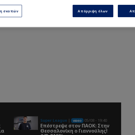
ση σκοπών
Απόρριψη όλων
Απ
Super League
|
05/08 - 19:40
VIDEO
ς
Επέστρεψε στον ΠΑOK: Στην
Θεσσαλονίκη ο Γιαννούλης!