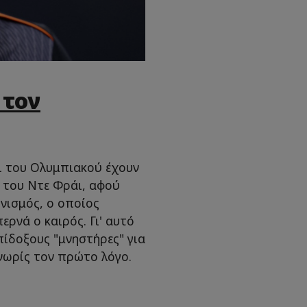
 τον
ι του Ολυμπιακού έχουν
ά του Ντε Φράι, αφού
νισμός, ο οποίος
ερνά ο καιρός. Γι' αυτό
ίδοξους "μνηστήρες" για
νωρίς τον πρώτο λόγο.