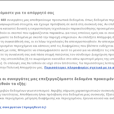
ρόμαστε για το απόρρητό σας
ι
603
συνεργάτες μας αποθηκεύουμε προσωπικά δεδομένα, όπως δεδομένα περ
ναγνωριστικά στοιχεία, και έχουμε πρόσβαση σε αυτά στη συσκευή σας. Αν επι
α καταστεί δυνατή η ενεργοποίηση τεχνολογιών παρακολούθησης προκειμένο
εισε η πρώτη μεγάλη
ούν οι σκοποί που εμφανίζονται παρακάτω, για τους οποίους εμείς και οι συν
μαστε τα δεδομένα με σκοπό την παροχή υπηρεσιών. Αν επιλέξετε Απόρριψη 
τη συγκατάθεσή σας, οι εν λόγω τεχνολογίες θα απενεργοποιηθούν. Αν απενερ
ούζου! «Γκάζια»
 ορισμένο περιεχόμενο και κάποιες από τις διαφημίσεις που βλέπετε ενδέχεται 
κές με εσάς. Μπορείτε να επανεμφανίσετε αυτό το μενού για να αλλάξετε τις επ
τε τη συναίνεσή σας ανά πάσα στιγμή πατώντας τον σύνδεσμο Διαχείριση πρ
 της ιστοσελίδας [ή το αιωρούμενο εικονίδιο στο κάτω αριστερό μέρος της ισ
ι]. Οι επιλογές σας θα τεθούν σε ισχύ στον Ιστότοπος. Για περισσότερες λεπτο
στην Πολιτική Απορρήτου μας.
Περισσότερες πληροφορίες σχετικά με το 
οδόσφαιρο
Super League
αι οι συνεργάτες μας επεξεργαζόμαστε δεδομένα προκειμέν
τον Παναθηναϊκό μετά τα όσα έκανε στην
θούν τα εξής:
ύζου για μία ακριβή μεταγραφή και τα
ριβών δεδομένων γεωεντοπισμού. Ακριβής σάρωση χαρακτηριστικών συσκευής
ης ομάδας.
 ταυτότητας. Αποθήκευση ή/και πρόσβαση στα δεδομένα μιας συσκευής. Εξατ
και περιεχόμενο, μέτρηση διαφήμισης και περιεχομένου, έρευνα κοινού και αν
.
ς συνεργατών (προμηθευτές)