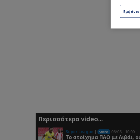
Εμφάνι
Περισσότερα video...
Super League
|
06/08 - 10:00
VIDEO
Το στοίχημα ΠΑΟ με Λιβάι, ο