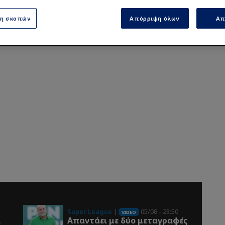
ση σκοπών
Απόρριψη όλων
Απ
Super League
|
05/08 - 23:50
VIDEO
ι
Απαντάει με δύο μεταγραφές