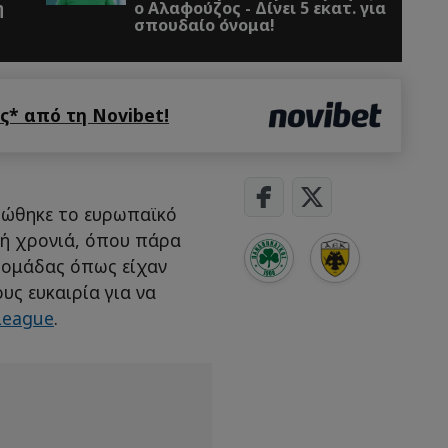
η
ο Αλαφούζος - Δίνει 5 εκατ. για
σπουδαίο όνομα!
* από τη Novibet!
ρώθηκε το ευρωπαϊκό
νή χρονιά, όπου πάρα
ς ομάδας όπως είχαν
υς ευκαιρία για να
League
.