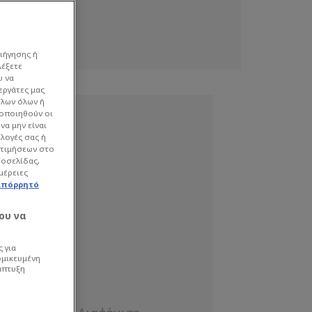
ιήγησης ή
λέξετε
υ να
εργάτες μας
όλων όλων ή
γοποιηθούν οι
να μην είναι
ιλογές σας ή
οτιμήσεων στο
τοσελίδας,
μέρειες
απόρρητό
ου να
 για
ομικευμένη
άπτυξη