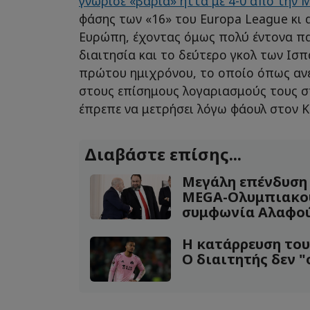
γνώρισε «βαριά» ήττα με 4-0 από την 
φάσης των «16» του Europa League κι 
Ευρώπη, έχοντας όμως πολύ έντονα π
διαιτησία και το δεύτερο γκολ των Ισ
πρώτου ημιχρόνου, το οποίο όπως ανέ
στους επίσημους λογαριασμούς τους στ
έπρεπε να μετρήσει λόγω φάουλ στον 
Διαβάστε επίσης...
Μεγάλη επένδυση
MEGA-Ολυμπιακού
συμφωνία Αλαφο
Η κατάρρευση του 
Ο διαιτητής δεν 