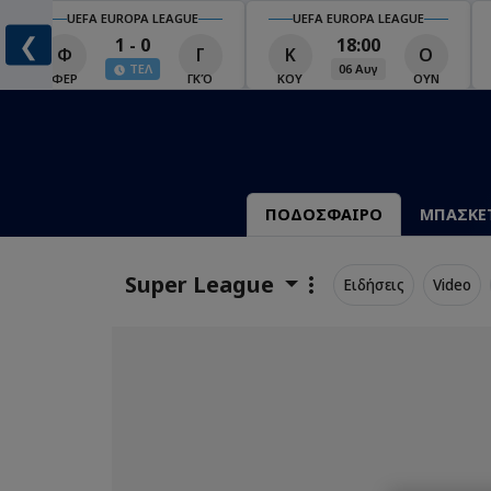
UEFA EUROPA LEAGUE
UEFA EUROPA LEAGUE
❮
1 - 0
18:00
Φ
Γ
Κ
Ο
ΤΕΛ
06 Αυγ
Ο
ΦΕΡ
ΓΚΌ
ΚΟΥ
ΟΥΝ
ΠΟΔΟΣΦΑΙΡΟ
ΜΠΑΣΚΕ
Super League
Ειδήσεις
Video