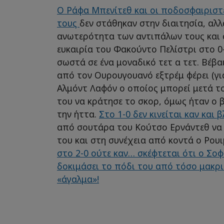
Ο Ράφα Μπενίτεθ και οι ποδοσφαιριστ
τους
δεν στάθηκαν στην διαιτησία, αλ
ανωτερότητα των αντιπάλων τους και 
ευκαιρία του Φακούντο Πελίστρι στο 0-
σωστά σε ένα μοναδικό τετ α τετ. Βέβα
από τον Ουρουγουανό εξτρέμ φέρει (για
Αλμόντ Λαφόν ο οποίος μπορεί μετά το
του να κράτησε το σκορ, όμως ήταν ο 
την ήττα.
Στο 1-0 δεν κινείται καν και 
από σουτάρα του Κούτσο Ερνάντεθ να
του και στη συνέχεια από κοντά ο Ρου
στο 2-0 ούτε καν… σκέφτεται ότι ο Σο
δοκιμάσει το πόδι του από τόσο μακρι
«άγαλμα»!