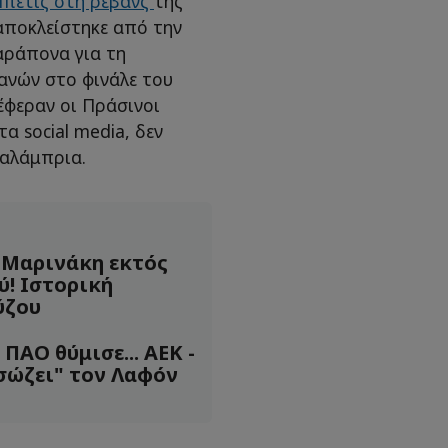
Μπέτις στη ρεβάνς
της
αποκλείστηκε από την
αράπονα για τη
πανών στο φινάλε του
φεραν οι Πράσινοι
α social media, δεν
Καλάμπρια.
 Μαρινάκη εκτός
! Ιστορική
ύζου
ΠΑΟ θύμισε... ΑΕΚ -
"σώζει" τον Λαφόν