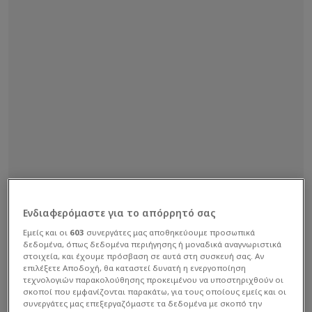
Ενδιαφερόμαστε για το απόρρητό σας
Εμείς και οι
603
συνεργάτες μας αποθηκεύουμε προσωπικά
δεδομένα, όπως δεδομένα περιήγησης ή μοναδικά αναγνωριστικά
στοιχεία, και έχουμε πρόσβαση σε αυτά στη συσκευή σας. Αν
επιλέξετε Αποδοχή, θα καταστεί δυνατή η ενεργοποίηση
τεχνολογιών παρακολούθησης προκειμένου να υποστηριχθούν οι
σκοποί που εμφανίζονται παρακάτω, για τους οποίους εμείς και οι
συνεργάτες μας επεξεργαζόμαστε τα δεδομένα με σκοπό την