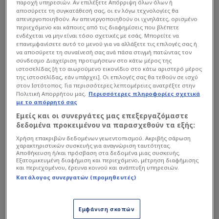
παροχή υπηρεσιών. Αν επιλέξετε Απόρριψη όλων όλων ή
αποσύρετε τη συγκατάθεσή σας, οι εν λόγω τεχνολογίες θα
απενεργοποιηθούν. Αν απενεργοποιηθούν οι ιχνηλάτες, ορισμένο
περιεχόμενο και κάποιες από τις διαφημίσεις που βλέπετε
ενδέχεται να μην είναι τόσο σχετικές με εσάς. Μπορείτε να
επανεμφανίσετε αυτό το μενού για να αλλάξετε τις επιλογές σας ή
να αποσύρετε τη συναίνεσή σας ανά πάσα στιγμή πατώντας τον
σύνδεσμο Διαχείριση προτιμήσεων στο κάτω μέρος της
ιστοσελίδας [ή το αιωρούμενο εικονίδιο στο κάτω αριστερό μέρος
«Ένας αδερφός μέσα στα γήπεδα και στη
της ιστοσελίδας, εάν υπάρχει]. Οι επιλογές σας θα τεθούν σε ισχύ
στον Ιστότοπος. Για περισσότερες λεπτομέρειες ανατρέξτε στην
ζωή»
Πολιτική Απορρήτου μας.
Περισσότερες πληροφορίες σχετικά
με το απόρρητό σας
Εμείς και οι συνεργάτες μας επεξεργαζόμαστε
Διαβάστε επίσης...
δεδομένα προκειμένου να παρασχεθούν τα εξής:
«Ποιος είσαι; Ο
Χρήση επακριβών δεδομένων γεωεντοπισμού. Ακριβής σάρωση
χαρακτηριστικών συσκευής για αναγνώριση ταυτότητας.
Μπορμπόκης είσαι;»
Αποθήκευση ή/και πρόσβαση στα δεδομένα μιας συσκευής.
Εξατομικευμένη διαφήμιση και περιεχόμενο, μέτρηση διαφήμισης
και περιεχομένου, έρευνα κοινού και ανάπτυξη υπηρεσιών.
Κατάλογος συνεργατών (προμηθευτές)
Στην ανακοίνωσή τους, οι παλαίμαχοι του
Δικεφάλου δεν στάθηκαν μόνο στις
Εμφάνιση σκοπών
ποδοσφαιρικές αρετές του Στέφανου, αλλά