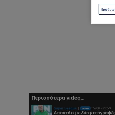
Εμφάνι
Περισσότερα video...
Super League
|
05/08 - 23:50
VIDEO
Απαντάει με δύο μεταγραφέ