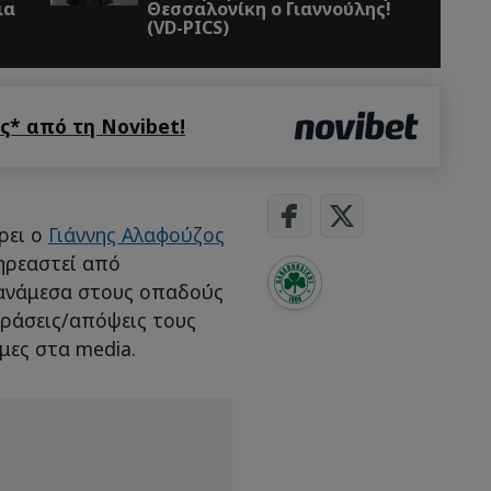
Θεσσαλονίκη ο Γιαννούλης!
(VD-PICS)
* από τη Novibet!
ρει ο
Γιάννης Αλαφούζος
πηρεαστεί από
 ανάμεσα στους οπαδούς
δράσεις/απόψεις τους
ώμες στα media.