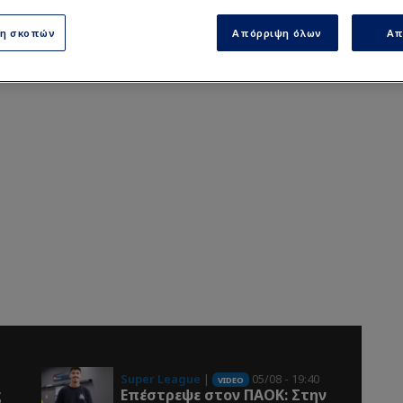
ση σκοπών
Απόρριψη όλων
Απ
Super League
|
05/08 - 19:40
VIDEO
ς
Επέστρεψε στον ΠΑOK: Στην