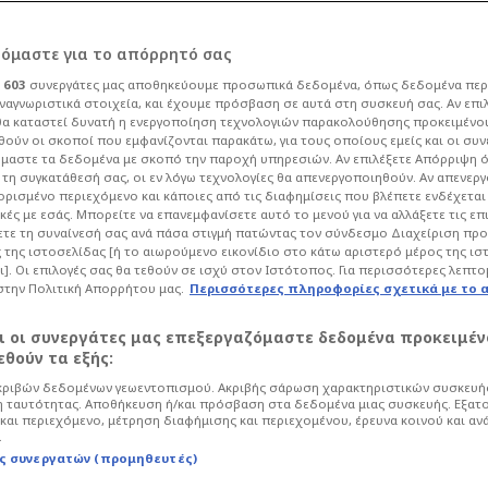
ρόμαστε για το απόρρητό σας
ι
603
συνεργάτες μας αποθηκεύουμε προσωπικά δεδομένα, όπως δεδομένα περ
ναγνωριστικά στοιχεία, και έχουμε πρόσβαση σε αυτά στη συσκευή σας. Αν επι
α καταστεί δυνατή η ενεργοποίηση τεχνολογιών παρακολούθησης προκειμένο
που… τρώνε τον
ούν οι σκοποί που εμφανίζονται παρακάτω, για τους οποίους εμείς και οι συν
μαστε τα δεδομένα με σκοπό την παροχή υπηρεσιών. Αν επιλέξετε Απόρριψη 
τη συγκατάθεσή σας, οι εν λόγω τεχνολογίες θα απενεργοποιηθούν. Αν απενερ
ν ΠΑΟ - Τι ζήτησε ο
 ορισμένο περιεχόμενο και κάποιες από τις διαφημίσεις που βλέπετε ενδέχεται 
κές με εσάς. Μπορείτε να επανεμφανίσετε αυτό το μενού για να αλλάξετε τις επ
τε τη συναίνεσή σας ανά πάσα στιγμή πατώντας τον σύνδεσμο Διαχείριση πρ
 της ιστοσελίδας [ή το αιωρούμενο εικονίδιο στο κάτω αριστερό μέρος της ισ
ι]. Οι επιλογές σας θα τεθούν σε ισχύ στον Ιστότοπος. Για περισσότερες λεπτο
στην Πολιτική Απορρήτου μας.
Περισσότερες πληροφορίες σχετικά με το 
25
Ποδόσφαιρο
Super League
αι οι συνεργάτες μας επεξεργαζόμαστε δεδομένα προκειμέν
μείνει ο Ράφα Μπενίτεθ στον
θούν τα εξής:
φωνίες με την διοίκηση και η τεράστια
ριβών δεδομένων γεωεντοπισμού. Ακριβής σάρωση χαρακτηριστικών συσκευής
 ταυτότητας. Αποθήκευση ή/και πρόσβαση στα δεδομένα μιας συσκευής. Εξατ
και περιεχόμενο, μέτρηση διαφήμισης και περιεχομένου, έρευνα κοινού και αν
.
ς συνεργατών (προμηθευτές)