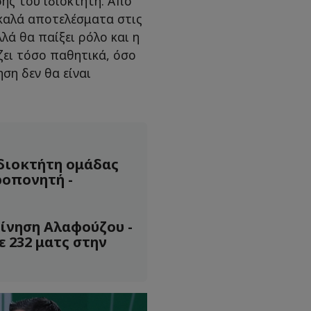
ης του ιδιοκτήτη. Από
 καλά αποτελέσματα στις
λλά θα παίξει ρόλο και η
ίζει τόσο παθητικά, όσο
ση δεν θα είναι
διοκτήτη ομάδας
ροπονητή -
ίνηση Αλαφούζου -
ε 232 ματς στην