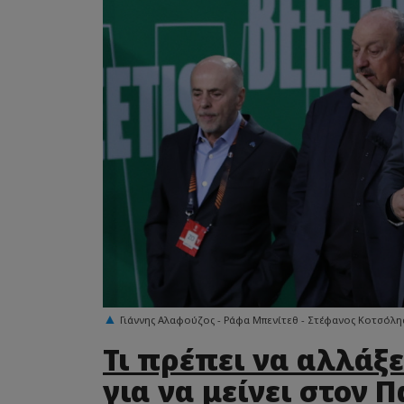
Γιάννης Αλαφούζος - Ράφα Μπενίτεθ - Στέφανος Κοτσόλης
Τι πρέπει να αλλάξε
για να μείνει στον 