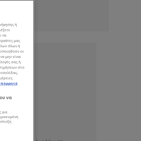
ιήγησης ή
λέξετε
υ να
εργάτες μας
όλων όλων ή
γοποιηθούν οι
να μην είναι
ιλογές σας ή
οτιμήσεων στο
τοσελίδας,
μέρειες
απόρρητό
ου να
 για
ομικευμένη
άπτυξη