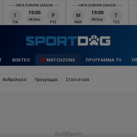
UEFA EUROPA LEAGUE
UEFA EUROPA LEAGUE
U
19:00
19:00
Γ
Ρ
Μ
Τ
Σ
06 Αυγ
06 Αυγ
ΓΙΑ
ΡΈΙ
ΜΑΚ
ΤΣΣ
ΣΆΛ
Τ
ΒΙΝΤΕΟ
MATCHZONE
ΠΡΟΓΡΑΜΜΑ TV
Π
Βαθμολογία
Πρόγραμμα
Στατιστικά