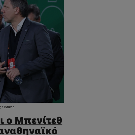
 / Intime
ι ο Μπενίτεθ
Παναθηναϊκό