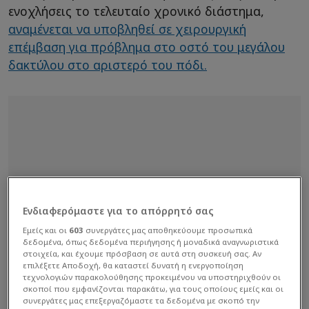
ενοχλήσεις το τελευταίο χρονικό διάστημα,
αναμένεται να υποβληθεί σε χειρουργική
επέμβαση για πρόβλημα στο οστό του μεγάλου
δακτύλου στο αριστερό του πόδι.
Ενδιαφερόμαστε για το απόρρητό σας
Εμείς και οι
603
συνεργάτες μας αποθηκεύουμε προσωπικά
δεδομένα, όπως δεδομένα περιήγησης ή μοναδικά αναγνωριστικά
στοιχεία, και έχουμε πρόσβαση σε αυτά στη συσκευή σας. Αν
επιλέξετε Αποδοχή, θα καταστεί δυνατή η ενεργοποίηση
τεχνολογιών παρακολούθησης προκειμένου να υποστηριχθούν οι
σκοποί που εμφανίζονται παρακάτω, για τους οποίους εμείς και οι
συνεργάτες μας επεξεργαζόμαστε τα δεδομένα με σκοπό την