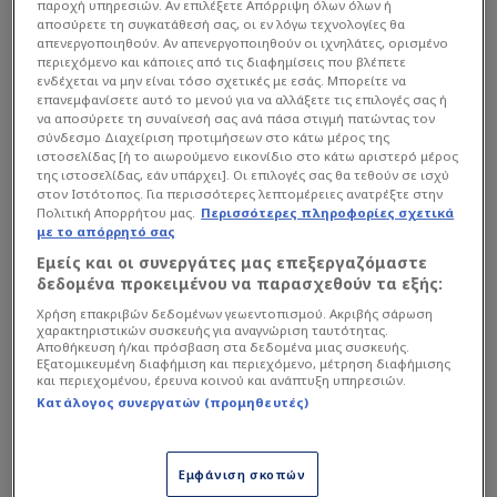
παροχή υπηρεσιών. Αν επιλέξετε Απόρριψη όλων όλων ή
αποσύρετε τη συγκατάθεσή σας, οι εν λόγω τεχνολογίες θα
απενεργοποιηθούν. Αν απενεργοποιηθούν οι ιχνηλάτες, ορισμένο
περιεχόμενο και κάποιες από τις διαφημίσεις που βλέπετε
ενδέχεται να μην είναι τόσο σχετικές με εσάς. Μπορείτε να
επανεμφανίσετε αυτό το μενού για να αλλάξετε τις επιλογές σας ή
να αποσύρετε τη συναίνεσή σας ανά πάσα στιγμή πατώντας τον
σύνδεσμο Διαχείριση προτιμήσεων στο κάτω μέρος της
ιστοσελίδας [ή το αιωρούμενο εικονίδιο στο κάτω αριστερό μέρος
της ιστοσελίδας, εάν υπάρχει]. Οι επιλογές σας θα τεθούν σε ισχύ
στον Ιστότοπος. Για περισσότερες λεπτομέρειες ανατρέξτε στην
Πολιτική Απορρήτου μας.
Περισσότερες πληροφορίες σχετικά
με το απόρρητό σας
Εμείς και οι συνεργάτες μας επεξεργαζόμαστε
δεδομένα προκειμένου να παρασχεθούν τα εξής:
Χρήση επακριβών δεδομένων γεωεντοπισμού. Ακριβής σάρωση
χαρακτηριστικών συσκευής για αναγνώριση ταυτότητας.
Αποθήκευση ή/και πρόσβαση στα δεδομένα μιας συσκευής.
Εξατομικευμένη διαφήμιση και περιεχόμενο, μέτρηση διαφήμισης
Η εξέλιξη αυτή σημαίνει πως η σεζόν
και περιεχομένου, έρευνα κοινού και ανάπτυξη υπηρεσιών.
ολοκληρώνεται πρόωρα για τον Ντεσπόντοφ, με
Κατάλογος συνεργατών (προμηθευτές)
τον Βούλγαρο εξτρέμ να έχει φέτος 30
συμμετοχές σε όλες τις διοργανώσεις με πέντε
Εμφάνιση σκοπών
γκολ και τέσσερις ασίστ. Έτσι λοιπόν, μία