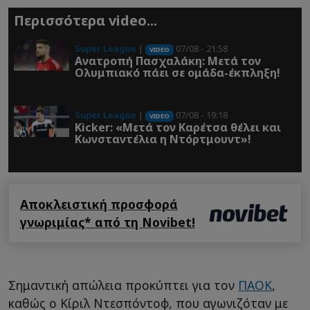
Περισσότερα video...
Super League
|
07/08 - 21:58
VIDEO
Ανατροπή Πασχαλάκη: Μετά τον
Ολυμπιακό πάει σε ομάδα-έκπληξη!
Super League
|
07/08 - 19:18
VIDEO
Kicker: «Μετά τον Καρέτσα θέλει και
Κωνσταντέλια η Ντόρτμουντ»!
Αποκλειστική προσφορά
γνωριμίας* από τη Novibet!
Σημαντική απώλεια προκύπτει για τον
ΠΑΟΚ
,
καθώς ο Κίριλ Ντεσπόντοφ, που αγωνιζόταν με