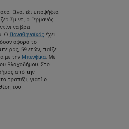
ατα. Είναι έξι υποψήφια
ζερ Σμιντ, ο Γερμανός
τίνι να βρει
α. Ο
Παναθηναϊκός
έχει
 όσον αφορά το
πειρος, 59 ετών, παίζει
μα με την
Μπενφίκα
. Με
ου Βλαχοδήμου. Στο
δήμος από την
το τραπέζι, γιατί ο
 θέση του