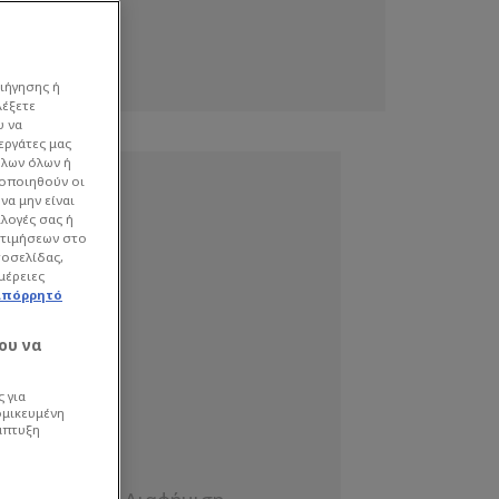
ιήγησης ή
λέξετε
υ να
εργάτες μας
όλων όλων ή
γοποιηθούν οι
να μην είναι
ιλογές σας ή
οτιμήσεων στο
τοσελίδας,
μέρειες
απόρρητό
ου να
 για
ομικευμένη
άπτυξη