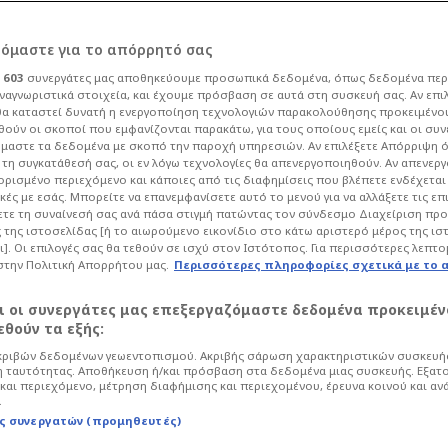
ρόμαστε για το απόρρητό σας
ι
603
συνεργάτες μας αποθηκεύουμε προσωπικά δεδομένα, όπως δεδομένα περ
ναγνωριστικά στοιχεία, και έχουμε πρόσβαση σε αυτά στη συσκευή σας. Αν επι
α καταστεί δυνατή η ενεργοποίηση τεχνολογιών παρακολούθησης προκειμένο
τίνς, Ρεμπρόφ και
ούν οι σκοποί που εμφανίζονται παρακάτω, για τους οποίους εμείς και οι συν
μαστε τα δεδομένα με σκοπό την παροχή υπηρεσιών. Αν επιλέξετε Απόρριψη 
τη συγκατάθεσή σας, οι εν λόγω τεχνολογίες θα απενεργοποιηθούν. Αν απενερ
αντεβού με
 ορισμένο περιεχόμενο και κάποιες από τις διαφημίσεις που βλέπετε ενδέχεται 
κές με εσάς. Μπορείτε να επανεμφανίσετε αυτό το μενού για να αλλάξετε τις επ
τε τη συναίνεσή σας ανά πάσα στιγμή πατώντας τον σύνδεσμο Διαχείριση πρ
 της ιστοσελίδας [ή το αιωρούμενο εικονίδιο στο κάτω αριστερό μέρος της ισ
ι]. Οι επιλογές σας θα τεθούν σε ισχύ στον Ιστότοπος. Για περισσότερες λεπτο
στην Πολιτική Απορρήτου μας.
Περισσότερες πληροφορίες σχετικά με το 
οδόσφαιρο
Super League
αι οι συνεργάτες μας επεξεργαζόμαστε δεδομένα προκειμέν
υς προπονητές για τον πάγκο του
θούν τα εξής:
ασχολούν σοβαρά και ποια ταιριάζουν.
ριβών δεδομένων γεωεντοπισμού. Ακριβής σάρωση χαρακτηριστικών συσκευής
 ταυτότητας. Αποθήκευση ή/και πρόσβαση στα δεδομένα μιας συσκευής. Εξατ
και περιεχόμενο, μέτρηση διαφήμισης και περιεχομένου, έρευνα κοινού και αν
.
ς συνεργατών (προμηθευτές)