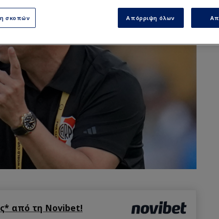
ση σκοπών
Απόρριψη όλων
Απ
* από τη Novibet!