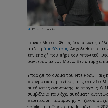
Ρότζερ Σμιντ / Ap
Τιάγκο Μότα… Φέτος δεν δούλευε, αλλ
από τη
Γιουβέντους
. Ασχολήθηκε με τ
την εποχή που πήρε τον Μπενίτεθ. Θε
ραντεβού με τον Μότα. Δεν υπάρχει κ
Υπάρχει το όνομα του Ντε Ρόσι. Παίχτ
πραγματικότητα είναι, πως στην Ιταλί
αυτόματης ανανέωσης με στόχους. Ο Ντ
συμβόλαιο που έχει αυτόματη ανανέωσ
περίπτωση παραμονής. Η Τζένοα σώζετ
γράφει στο Transfermarkt μέχρι το 202